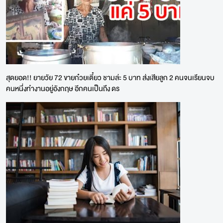
สุดยอด!! ยายวัย 72 ขายก๋วยเตี๋ยว ชามล่ะ 5 บาท ส่งเสียลูก 2 คนจนเรียนจบ
คนหนึ่งทำงานอยู่อังกฤษ อีกคนเป็นถึง ดร