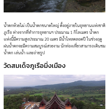
น้ำตกห้วยไผ่ เป็นน้ำตกขนาดใหญ่ ตั้งอยู่ภายในอุทยานแห่งชาติ
ภูเรือ ห่างจากที่ทำการอุทยานฯ ประมาณ 1 กิโลเมตร น้ำตก
แห่งนี้มีความสูงประมาณ 20 เมตร มีน้ำไหลตลอดปี ในช่วงฤดู
ฝนน้ำตกจะมีความสมบูรณ์สวยงาม นักท่องเที่ยวสามารถเดินชม
น้ำตก เล่นน้ำ และถ่ายรูป
วัดสมเด็จภูเรือมิ่งเมือง