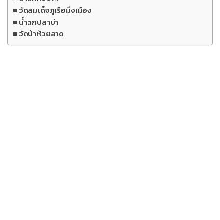
วัดสมเด็จภูเรือมิ่งเมือง
น้ำตกปลาบ่า
วัดป่าห้วยลาด