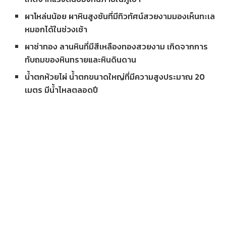
ผาโหล่นน้อย ผาหินสูงชันที่มีทิวทัศน์สวยงามมองเห็นทะเล
หมอกได้ในช่วงเช้า
ผาซ่าทอง ลานหินที่มีสีเหลืองทองสวยงาม เกิดจากการ
ทับถมของหินทรายและหินดินดาน
น้ำตกห้วยไผ่ น้ำตกขนาดใหญ่ที่มีความสูงประมาณ 20
เมตร มีน้ำไหลตลอดปี