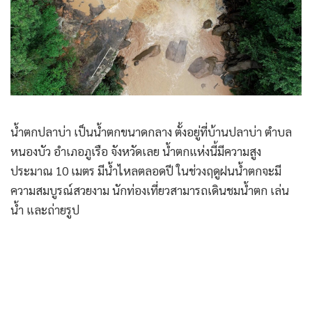
น้ำตกปลาบ่า เป็นน้ำตกขนาดกลาง ตั้งอยู่ที่บ้านปลาบ่า ตำบล
หนองบัว อำเภอภูเรือ จังหวัดเลย น้ำตกแห่งนี้มีความสูง
ประมาณ 10 เมตร มีน้ำไหลตลอดปี ในช่วงฤดูฝนน้ำตกจะมี
ความสมบูรณ์สวยงาม นักท่องเที่ยวสามารถเดินชมน้ำตก เล่น
น้ำ และถ่ายรูป