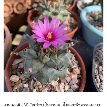
สวนลุงวุฒิ – VC Garden เป็นสวนดอกไม้และพืชพรรณนานา