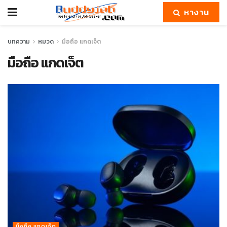
หางาน
บทความ
หมวด
มือถือ แกดเจ็ต
มือถือ แกดเจ็ต
มือถือ แกดเจ็ต