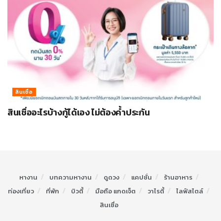
สินเชื่อ
สินเชื่ออะไรบ้างกู้ได้เอง ไม่ต้องค้ำประกัน
หางาน
บทความหางาน
ดูดวง
แคปชั่น
ร้านอาหาร
ท่องเที่ยว
ที่พัก
บิวตี้
มือถือ แกดเจ็ต
วาไรตี้
ไลฟ์สไตล์
สินเชื่อ