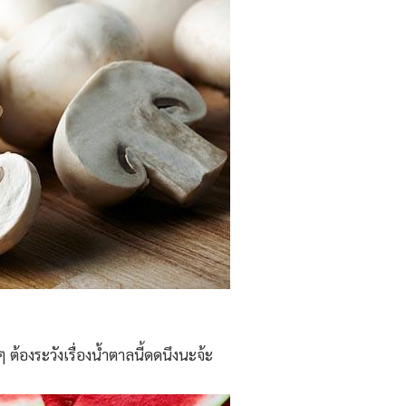
ต้องระวังเรื่องน้ำตาลนี้ดดนึงนะจ้ะ