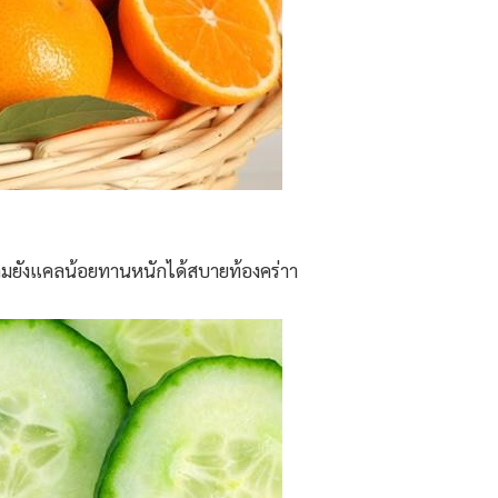
แถมยังแคลน้อยทานหนักได้สบายท้องคร่าา