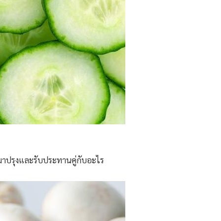
นำมาปรุงและรับประทานคู่กับอะไร