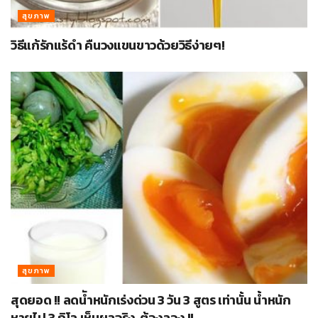
สุขภาพ
วิธีแก้รักแร้ดำ คืนวงแขนขาวด้วยวิธีง่ายๆ!
สุขภาพ
สุดยอด !! ลดนัำหนักเร่งด่วน 3 วัน 3 สูตร เท่านั้น น้ำหนัก
หายไป 3 กิโล เห็นผลจริง..ต้องลอง !!