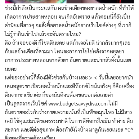
ช่วงนี้กำลังเป็นกระแสกับ ผลข้างเคียงของยาลดน้ำหนัก ที่ทำให้
เกิดอาการประสาทหลอน จนเกิดอันตราย แล้วตอนนี้ก็ยังเป็น
ค่านิยมที่สาวๆ จะสั่งซื้อยาลดน้ำหนักจากเว็บไซค์ต่างๆ ที่เราก็
ไม่รู้ว่ากินเข้าไปแล้วจะอันตรายไหม?
คือ ถ้าเจอของดี ก็โชคดีนะคะ แต่ถ้าเจอไม่ดี น่ากลัวมากๆเลย
กับผลข้างเคียงที่ตามมา ไหนจะอาการโยโย่หลังจากหยุดยา
อาการประสาทหลอนจากตัวยา อันตรายและน่ากลัวทั้งนั้นเลย
นะคะ
แต่ของอย่างนี้ก็ต้องมีตัวช่วยกันบ้างเนอะ >_< วันนี้เลยอยากนำ
เสนอสูตรชาเขียวลดน้ำหนักและดีท๊อกซ์ไขมันจริงๆ ก็คือเครื่อง
ดื่มจากชาเขียวค่ะ ก็ของมันดีจนต้องขอบอกต่อเลยค่า
เป็นสูตรจากเว็บไซค์ www.budgetsavvydiva.com ไม่มี
อันตรายอะไรกับร่างกายเพราะเน้นที่เป็นพืชสมุนไพร ไม่มีสาร
เคมี ใช้คุณสมบัติของธรรมชาติ ในการดีท๊อกซ์ไขมัน ทำง่าย ดื่ม
สะดวก และดีต่อสุขภาพ ต้องทำยังไงบ้าง มาดูกันเลยเนอะ ^0^
สิ่งของที่สาวๆต้องเตรียม