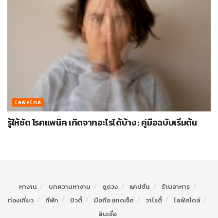
ไลฟ์สไตล์
รู้ให้ชัด โรคแพนิค เกิดจากอะไรได้บ้าง : คู่มือฉบับเริ่มต้น
หางาน
บทความหางาน
ดูดวง
แคปชั่น
ร้านอาหาร
ท่องเที่ยว
ที่พัก
บิวตี้
มือถือ แกดเจ็ต
วาไรตี้
ไลฟ์สไตล์
สินเชื่อ