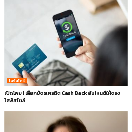
ไลฟ์สไตล์
เปิดโพย ! เลือกบัตรเครดิต Cash Back อันไหนดีให้ตรง
ไลฟ์สไตล์