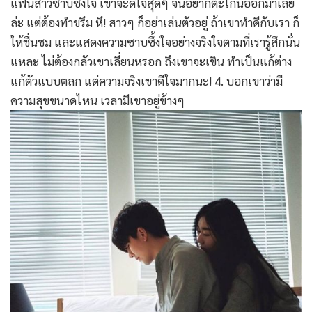
แฟนสาวซาบซึ้งใจ เขาจะดีใจสุดๆ จนอยากตะโกนออกมาเลย
ล่ะ แต่ต้องทำขรึม หึ! สาวๆ ก็อย่าเล่นตัวอยู่ ถ้าเขาทำดีกับเรา ก็
ให้ชื่นชม และแสดงความซาบซึ้งใจอย่างจริงใจตามที่เรารู้สึกนั่น
แหละ ไม่ต้องกลัวเขาเลี่ยนหรอก ถึงเขาจะเขิน ทำเป็นแก้ต่าง
แก้ตัวแบบตลก แต่ความจริงเขาดีใจมากนะ! 4. บอกเขาว่ามี
ความสุขขนาดไหน เวลามีเขาอยู่ข้างๆ