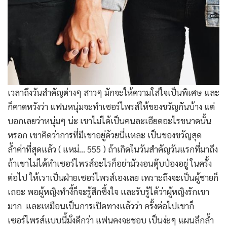
เวลาถึงวันสำคัญต่างๆ สาวๆ มักจะให้ความใส่ใจเป็นพิเศษ และ
ก็คาดหวังว่า แฟนหนุ่มจะทำเซอร์ไพรส์ให้ของขวัญกันบ้าง แต่
บอกเลยว่าหนุ่มๆ น่ะ เขาไม่ได้เป็นคนละเอียดอะไรขนาดนั้น
หรอก เขาคิดว่าการที่มีเขาอยู่ด้วยนี่แหละ เป็นของขวัญสุด
ล้ำค่าที่สุดแล้ว ( แหม่… 555 ) ถ้าเกิดในวันสำคัญวันแรกที่มาถึง
ถ้าเขาไม่ได้ทำเซอร์ไพรส์อะไรก็อย่ามัวงอนตุ๊บป่องอยู่ ในครั้ง
ต่อไป ให้เราเป็นฝ่ายเซอร์ไพรส์เองเลย เพราะถึงจะเป็นผู้ชายก็
เถอะ พอผู้หญิงทำงี้ก็จะรู้สึกซึ้งใจ และรับรู้ได้ว่าผู้หญิงรักเขา
มาก และเหมือนเป็นการเปิดทางแล้วว่า ครั้งต่อไปเขาก็
เซอร์ไพรส์แบบนี้มั่งดีกว่า แฟนคงจะชอบ เป็นง่ะๆ แผนลึกล้ำ