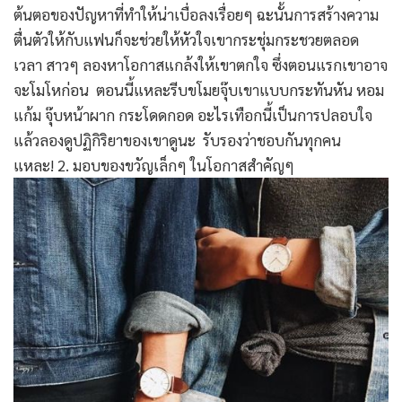
ต้นตอของปัญหาที่ทำให้น่าเบื่อลงเรื่อยๆ ฉะนั้นการสร้างความ
ตื่นตัวให้กับแฟนก็จะช่วยให้หัวใจเขากระชุ่มกระชวยตลอด
เวลา สาวๆ ลองหาโอกาสแกล้งให้เขาตกใจ ซึ่งตอนแรกเขาอาจ
จะโมโหก่อน ตอนนี้แหละรีบขโมยจุ๊บเขาแบบกระทันหัน หอม
แก้ม จุ๊บหน้าผาก กระโดดกอด อะไรเทือกนี้เป็นการปลอบใจ
แล้วลองดูปฏิกิริยาของเขาดูนะ รับรองว่าชอบกันทุกคน
แหละ! 2. มอบของขวัญเล็กๆ ในโอกาสสำคัญๆ