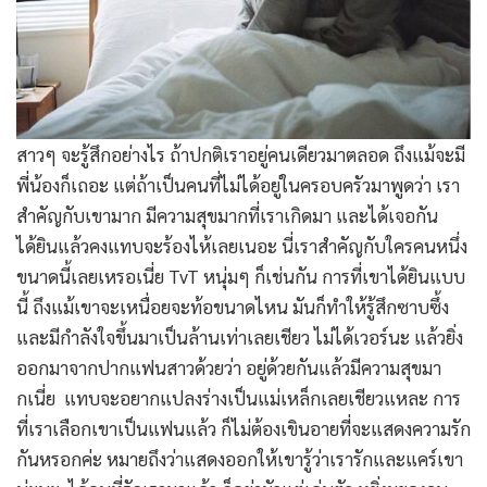
สาวๆ จะรู้สึกอย่างไร ถ้าปกติเราอยู่คนเดียวมาตลอด ถึงแม้จะมี
พี่น้องก็เถอะ แต่ถ้าเป็นคนที่ไม่ได้อยู่ในครอบครัวมาพูดว่า เรา
สำคัญกับเขามาก มีความสุขมากที่เราเกิดมา และได้เจอกัน
ได้ยินแล้วคงแทบจะร้องไห้เลยเนอะ นี่เราสำคัญกับใครคนหนึ่ง
ขนาดนี้เลยเหรอเนี่ย TvT หนุ่มๆ ก็เช่นกัน การที่เขาได้ยินแบบ
นี้ ถึงแม้เขาจะเหนื่อยจะท้อขนาดไหน มันก็ทำให้รู้สึกซาบซึ้ง
และมีกำลังใจขึ้นมาเป็นล้านเท่าเลยเชียว ไม่ได้เวอร์นะ แล้วยิ่ง
ออกมาจากปากแฟนสาวด้วยว่า อยู่ด้วยกันแล้วมีความสุขมา
กเนี่ย แทบจะอยากแปลงร่างเป็นแม่เหล็กเลยเชียวแหละ การ
ที่เราเลือกเขาเป็นแฟนแล้ว ก็ไม่ต้องเขินอายที่จะแสดงความรัก
กันหรอกค่ะ หมายถึงว่าแสดงออกให้เขารู้ว่าเรารักและแคร์เขา