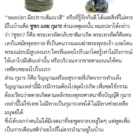
“หมอปลา มือปราบสัมภเวสี” หรือที่รู้จักกันดี ได้เผยสิ่งที่ไม่ควร
มีในบ้านคือ
ชูชก และ กุมาร
ส่วนเหตุผลนั้น หมอปลาได้กล่าว
ว่า ?ชูชก? ก็คือ พระเทวทัตกลับชาติมาเกิด พระเทวทัตก็คือคน
เลวในสมัยพุทธกาล ที่เป็นคนวางแผนฆ่าพระพุทธเจ้า และโดน
พระแม่ธรณีสูบลงนรก ใครที่เผลอไปรับมาโดยรู้เท่าไม่ถึงการณ์
ให้เอาไปฝังดินเท่านั้น หรือบริเวณจากชายตามถนนให้คน
เหยียบซะลงไปในนรก
ส่วน กุมาร ก็คือ วิญญาณหรืออสุรกายที่เกิดจาการทำแท้ง
วิญญาณเหล่านี้มีเวรมีกรรมต้องไปผุดไปเกิด เพื่อชดใช้กรรม
ต้องเวียนว่ายตายเกิดตามหลักของพุทธศาสนาซึ่งบัญญัติ กุมาร
เหล่านี้ไม่ใช่เทพ ไม่มีทางเป็นกุมารเทพได้ ไม่มีทางช่วยเหลือ
มนุษย์ได้
ซึ่งได้บอกว่าตนไม่ได้มีเจตนาที่จะพูดจาลบหลู่ใดๆ แต่พูดเพื่อ
เป็นการเตือนสติว่าอะไรที่ไม่ควรนำมาอยู่ในบ้าน