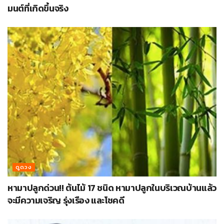
มนต์ที่เกิดขึ้นจริง
ดูดวง
หามาปลูกด่วน!! ต้นไม้ 17 ชนิด หามาปลูกในบริเวณบ้านแล้ว
จะมีความเจริญ รุ่งเรือง และโชคดี