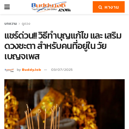
หางาน
บทความ
ดูดวง
แชร์ด่วน!! วิธีทำบุญแก้ไข และ เสริม
ดวงชะตา สำหรับคนที่อยู่ใน วัย
เบญจเพส
by
BuddyJob
03/07/2025