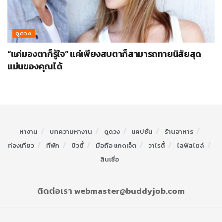
ดูดวง
“แค่มองตาก็รู้ใจ” แค่เพียงสบตาก็สามารถทายนิสัยสุด
แม่นของคุณได้
หางาน
บทความหางาน
ดูดวง
แคปชั่น
ร้านอาหาร
ท่องเที่ยว
ที่พัก
บิวตี้
มือถือ แกดเจ็ต
วาไรตี้
ไลฟ์สไตล์
สินเชื่อ
ติดต่อเรา webmaster@buddyjob.com