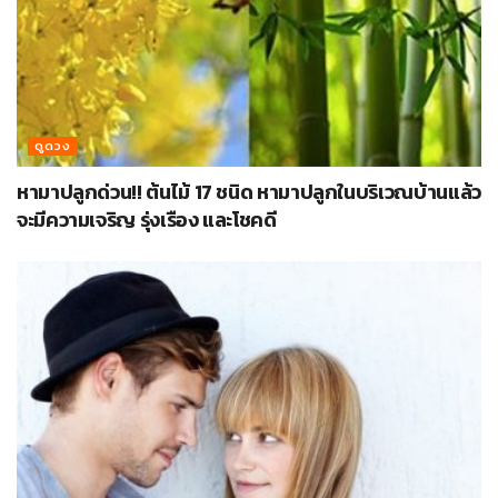
ดูดวง
หามาปลูกด่วน!! ต้นไม้ 17 ชนิด หามาปลูกในบริเวณบ้านแล้ว
จะมีความเจริญ รุ่งเรือง และโชคดี