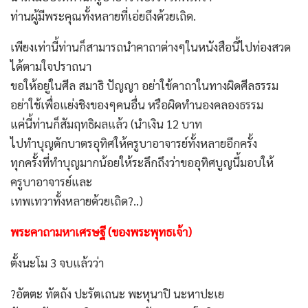
ท่านผู้มีพระคุณทั้งหลายที่เอ่ยถึงด้วยเถิด.
เพียงเท่านี้ท่านก็สามารถนำคาถาต่างๆในหนังสือนี้ไปท่องสวด
ได้ตามใจปราถนา
ขอให้อยู่ในศีล สมาธิ ปัญญา อย่าใช้คาถาในทางผิดศีลธรรม
อย่าใช้เพื่อแย่งชิงของๆคนอื่น หรือผิดทำนองคลองธรรม
แค่นี้ท่านก็สัมฤทธิผลแล้ว (นำเงิน 12 บาท
ไปทำบุญตักบาตรอุทิศให้ครูบาอาจารย์ทั้งหลายอีกครั้ง
ทุกครั้งที่ทำบุญมากน้อยให้ระลึกถึงว่าขออุทิศบูญนี้มอบให้
ครูบาอาจารย์และ
เทพเทวาทั้งหลายด้วยเถิด?..)
พระคาถามหาเศรษฐี (ของพระพุทธเจ้า)
ตั้งนะโม 3 จบแล้วว่า
?อัตตะ ทัตถัง ปะรัตเถนะ พะหุนาปิ นะหาปะเย