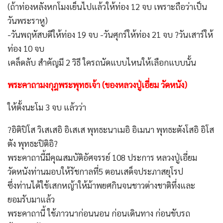
(ถ้าท่องหลังหกโมงเย็นไปแล้วให้ท่อง 12 จบ เพราะถือว่าเป็น
วันพระราหู)
-วันพฤหัสบดีให้ท่อง 19 จบ -วันศุกร์ให้ท่อง 21 จบ ?วันเสาร์ให้
ท่อง 10 จบ
เคล็ดลับ สำคัญมี 2 วิธี ใครถนัดแบบไหนให้เลือกแบบนั้น
พระคาถามงกุฎพระพุทธเจ้า (ของหลวงปู่เอี่ยม วัดหนัง)
ให้ตั้งนะโม 3 จบ แล้วว่า
?อิติปิโส วิเสเสอิ อิเสเส พุทธะนาเมอิ อิเมนา พุทธะตังโสอิ อิโส
ตัง พุทธะปิติอิ?
พระคาถานี้มีคุณสมบัติอัศจรรย์ 108 ประการ หลวงปู่เอี่ยม
วัดหนังท่านมอบให้รัชกาลที่5 ตอนเสด็จประภาสยุโรป
ซึ่งท่านได้ใช้เสกหญ้าให้ม้าพยศกินจนชาวต่างชาติทึ่งและ
ยอมรับมาแล้ว
พระคาถานี้ ใช้ภาวนาก่อนนอน ก่อนเดินทาง ก่อนขับรถ