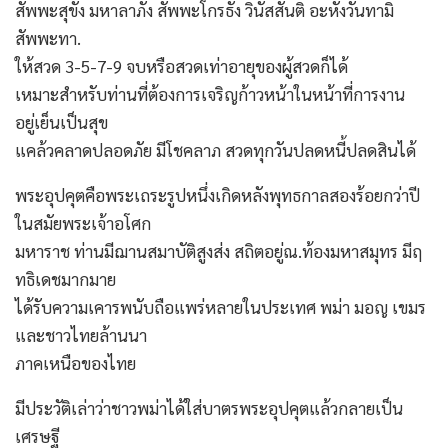
สัพพะสุขัง มหาลาภัง สัพพะโกรธัง วินัสสันติ อะหังวันทามิ
สัพพะทา.
ให้สวด 3-5-7-9 จบหรือสวดเท่าอายุของผู้สวดก็ได้
เหมาะสำหรับท่านที่ต้องการเจริญก้าวหน้าในหน้าที่การงาน
อยู่เย็นเป็นสุข
แคล้วคลาดปลอดภัย มีโชคลาภ สวดทุกวันปลดหนี้ปลดสินได้
พระอุปคุตคือพระเถระรูปหนึ่งเกิดหลังพุทธกาลสองร้อยกว่าปี
ในสมัยพระเจ้าอโศก
มหาราช ท่านมีฌานสมาบัติสูงส่ง สถิตอยู่ณ.ท้องมหาสมุทร มีฤ
ทธิเดชมากมาย
ได้รับความเคารพนับถือแพร่หลายในประเทศ พม่า มอญ เขมร
และชาวไทยล้านนา
ภาคเหนือของไทย
มีประวัติเล่าว่าชาวพม่าได้ใส่บาตรพระอุปคุตแล้วกลายเป็น
เศรษฐี