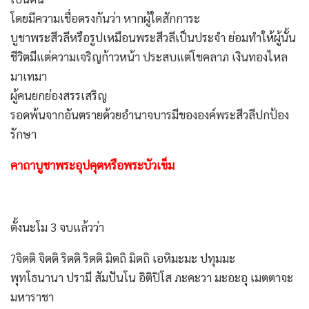
โดยมีความเชื่อตรงกันว่า หากผู้ใดสักการะ
บูชาพระสีวลีหรือรูปเหมือนพระสีวลีเป็นประจำ ย่อมทำให้ผู้นั้น
ชีวิตมีแต่ความเจริญก้าวหน้า ประสบแต่โชคลาภ เงินทองไหล
มาเทมา
ผู้คนยกย่องสรรเสริญ
รอดพ้นจากอันตรายด้วยอำนาจบารมีขององค์พระสีวลีปกป้อง
รักษา
คาถาบูชาพระอุปคุตหรือพระบัวเข็ม
ตั้งนะโม 3 จบแล้วว่า
?จิตติ จิตติ ริตติ ริตติ มิตถิ มิตถิ เอหิมะมะ ปทุมมะ
พุทโธนานา ปรามี สัมปันโน อิติปิโส ภะคะวา มะอะอุ เมตตาจะ
มหาราชา