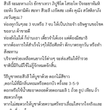
สีวลี จะมะหาเถโร ยักขาเทวา ภิปูชิโต โสระโห ปัจจะยาทัมหิ
อะหัง วันทามิตัง สะทา สีวะลี เถรัตสะ เอตัง คุณัง สวัสดิลาภัง
ภะวันตุเม.?
ท่องทุกวันๆละ 3 จบหรือ 7 จบ ให้เป็นประจำ อธิษฐานขอโชค
ขอลาภ ค้าขายดี
ท่องยังไม่ได้ ก็อ่านเอา เดี๋ยวจำได้เอง แต่ต้องมีสมาธิ
หากต้องการให้สำเร็จไวๆให้ถือศีลห้า ตักบาตรทุกวัน หรือทำ
สังฆทาน
บริจาคช่วยเหลือคนยากไร้ต่างๆ จะส่งเสริมให้ร่ำรวย
ชาตินี้มีกินมีใช้ไม่รู้จักหมดจักสิ้น.
วิธีบูชาพระสีวลี ให้บูชาด้วย ดอกไม้สีขาว
,ดอกไม้ที่มีกลิ่นหอมหรือดอกบัว ครั้งละ 3-5-9
ดอกหรือใช้น้ำสะอาดลอยด้วยดอกมะลิ 1 ถ้วย ธูป เทียน ถ้า
สะดวกก็จุด
หากไม่สะดวกให้บูชาด้วยความศรัทธาเลื่อมใสจากใจจริงและ