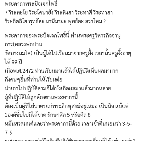
พระคาถาพระปัจเจกโพธิ์
? วิระทะโย วิระโคนายัง วิระหิงสา วิระทาสี วิระทาสา
วิระอิตถิโย พุทธัสะ มานีมามะ พุทธัสะ สวาโหม ?
พระคาถาของพระปัจเจกโพธิ์นี้ ท่านพระครูวิหารกิจจานุ
การ(หลวงพ่อปาน
วัดบางนมโค) เป็นผู้ได้ไปเรียนมาจากครูผึ้ง เวลานั้นครูผึ้งอายุ
ได้ 99 ปี
เมื่อพ.ศ.2472 ท่านเรียนมาแล้วได้ปฏิบัติเห็นผลมามาก
ถึงคนๆอื่นที่ท่านให้เรียนต่อ
นำเอาไปปฏิบัติตามก็ได้บังเกิดผลมาแล้วมากหลาย
ผู้ที่ปฏิบัติให้ถูกต้องตามพระคาถานี้
ต้องเป็นผู้ที่ใส่บาตรแก่พระภิกษุสงฆ์อยู่เสมอ เป็นนิจ แม้แต่
1องค์ขึ้นไปมิได้ขาด รักษาศีล 5 หรือศีล 8
หมั่นสวดมนต์และว่าพระคาถานี้ด้วย เวลาเช้าตื่นนอนว่า 3-5-
7-9