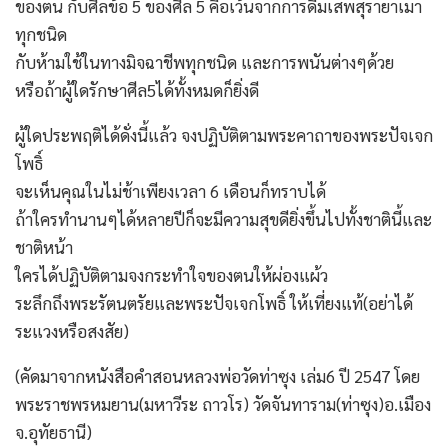
ของตน กับศีลข้อ 5 ของศีล 5 คือเว้นจากการดื่มเสพสุรายาเมา
ทุกชนิด
กับห้ามใช้ในทางมิจฉาชีพทุกชนิด และการพนันต่างๆด้วย
หรือถ้าผู้ใดรักษาศีล5ได้ทั้งหมดก็ยิ่งดี
ผู้ใดประพฤติได้ดั่งนี้แล้ว จงปฏิบัติตามพระคาถาของพระปัจเจก
โพธิ์
จะเห็นคุณในไม่ช้าเพียงเวลา 6 เดือนก็ทราบได้
ถ้าใครทำนานๆได้หลายปีก็จะมีความสุขดียิ่งขึ้นไปทั้งชาตินี้และ
ชาติหน้า
ใครได้ปฏิบัติตามจงกระทำใจของตนให้ผ่องแผ้ว
ระลึกถึงพระรัตนตรัยและพระปัจเจกโพธิ์ ให้เที่ยงแท้(อย่าได้
ระแวงหรือสงสัย)
(คัดมาจากหนังสือคำสอนหลวงพ่อวัดท่าซุง เล่ม6 ปี 2547 โดย
พระราชพรหมยาน(มหาวีระ ถาวโร) วัดจันทาราม(ท่าซุง)อ.เมือง
จ.อุทัยธานี)