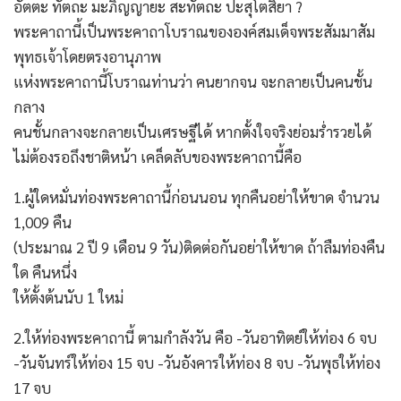
อัตตะ ทัตถะ มะภิญญายะ สะทัตถะ ปะสุโตสิยา ?
พระคาถานี้เป็นพระคาถาโบราณขององค์สมเด็จพระสัมมาสัม
พุทธเจ้าโดยตรงอานุภาพ
แห่งพระคาถานี้โบราณท่านว่า คนยากจน จะกลายเป็นคนชั้น
กลาง
คนชั้นกลางจะกลายเป็นเศรษฐีได้ หากตั้งใจจริงย่อมร่ำรวยได้
ไม่ต้องรอถึงชาติหน้า เคล็ดลับของพระคาถานี้คือ
1.ผู้ใดหมั่นท่องพระคาถานี้ก่อนนอน ทุกคืนอย่าให้ขาด จำนวน
1,009 คืน
(ประมาณ 2 ปี 9 เดือน 9 วัน)ติดต่อกันอย่าให้ขาด ถ้าลืมท่องคืน
ใด คืนหนึ่ง
ให้ตั้งต้นนับ 1 ใหม่
2.ให้ท่องพระคาถานี้ ตามกำลังวัน คือ -วันอาทิตย์ให้ท่อง 6 จบ
-วันจันทร์ให้ท่อง 15 จบ -วันอังคารให้ท่อง 8 จบ -วันพุธให้ท่อง
17 จบ