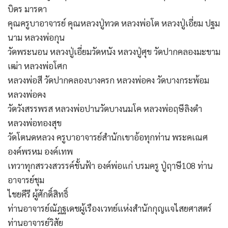
บิดร มารดา
คุณครูบาอาจารย์ คุณหลวงปู่ทวด หลวงพ่อโต หลวงปู่เอี่ยม ปฐม
นาม หลวงพ่อกุน
วัดพระนอน หลวงปู่เอี่ยมวัดหนัง หลวงปู่ศุข วัดปากคลองมะขาม
เฒ่า หลวงพ่อโศก
หลวงพ่อสี วัดปากคลองบางครก หลวงพ่อคง วัดบางกระพ้อม
หลวงพ่อคง
วัดวังสรรพรส หลวงพ่อปานวัดบางนมโค หลวงพ่อฤษีลิงดำ
หลวงพ่อทองสุข
วัดโตนดหลวง ครูบาอาจารย์สำนักเขาอ้อทุกท่าน พระคเณศ
องค์พรหม องค์เทพ
เทวาทุกสรวงสวรรค์ชั้นฟ้า องค์พ่อแก่ บรมครู ปู่ฤาษี108 ท่าน
อาจารย์ชุม
ไชยคีรี ผู้ศักดิ์สิทธิ์
ท่านอาจารย์ณัฎฐเดชผู้เรืองเวทย์แห่งสำนักกุญแจไสยศาสตร์
ท่านอาจารย์วิสัย