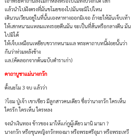
เอาพระคาถานี้ลงไม้กาหลงหรือใบไม้ทั้งปวงก็ได้ เสก
แล้วนำไปฝังตรงที่มันขโมยของไปมันจะมิไปไหน
เดินวนเวียนอยู่ในที่นั้นเองหาทางออกมิเจอ ถ้าจะให้มันเจ็บเท้า
ให้เสกหนามแหลมแทงรอยตีนมัน จะเป็นที่ส้นหรือกลางตีน มัน
ไปมิได้
ให้เจ็บเหมือนเหยียบขวากหนามแล พระคาถาบทนี้ฝอยนั้นว่า
กันว่าท่วมหลังช้าง
แล.(คัดลอกจากต้นฉบับตำราเก่า)
คาถาบูชาแม่นางกวัก
ตั้งนะโม 3 จบ แล้วว่า
?โอม ปู่เจ้า เขาเขียว มีลูกสาวคนเดียว ชื่อว่านางกวัก ใครเห็น
ใครรัก ใครเห็น ใครหลง
จงนำเงินทอง ข้าวของ มาให้แก่กูผู้เดียว มานิ มามา ?
นางกวัก หรือขุนหญิงกวักทองมา หรือพระศรีอุมา หรือพระเทวี