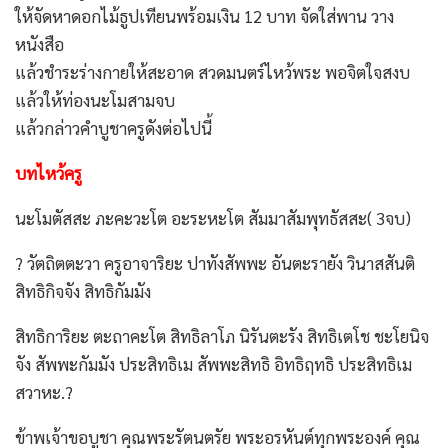
ให้จัดหาดอกไม้ธูปเทียนพร้อมเงิน 12 บาท จัดใส่พาน วาง
หนังสือ
แล้วชำระร่างกายให้สะอาด สวดมนตร์ไหว้พระ พอจิตใจสงบ
แล้วให้ท่องนะโมสามจบ
แล้วกล่าวคำบูชาครูดังต่อไปนี้
บทไหว้ครู
นะโมตัสสะ ภะคะวะโต อะระหะโต สัมมาสัมพุทธัสสะ( 3จบ)
? วัตถิตตะวา ครูอาจาริยะ ปาทังสัพพะ อันตะรายัง วินาสสันติ
สิทธิกิจจัง สิทธิกัมมัง
สิทธิการิยะ ตะถาคะโต สิทธิลาโภ นิรันตะรัง สิทธิเตโช ชะโยนิจ
จัง สัพพะกัมมัง ประสิทธิเม สัพพะสิทธิ อิทธิฤทธิ ประสิทธิเม
สวาหะ.?
ข้าพเจ้าขอบูชา คุณพระรัตนตรัย พระอรหันต์ทุกพระองค์ คุณ