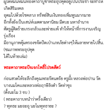
ผู้ใดหมั่นหมั่นท่องคาถาบูชาพระอุปคุตอยู่เป็นประจำ จะทำให้
เกิดสิริมงคล
อุดมไปด้วยโชคลาภ ทรัพย์สินเงินทองเพิ่มพูนมากมาย
อีกทั้งยังเป็นเสน่ห์เมตตามหานิยม มีตบะ มหาอำนาจ
ศัตรูผู้คิดร้ายเกรงกลัวและพ่ายแพ้ ทำให้หน้าที่การงานเจริญ
รุ่งเรือง
มีอานุภาพคุ้มครองขจัดปัดเป่าเภทภัยต่างๆให้มลายหายไปสิ้น.
(ชมภาพพระอุปคุต
ได้ในท้ายเล่ม)
พระคาถาพระปัจเจกโพธิ์โปรดสัตว์
ก่อนสวดให้ระลึกถึงคุณพระรัตนตรัย ครูผึ้ง หลวงพ่อปาน วัด
บางนมโคและหลวงพ่อฤาษีลิงดำ วัดท่าซุง
(ตั้งนะโม 3 จบ )
( พระคาถาบทนำว่าครั้งเดียว)
? พุทธะ มะอะอุ นะโมพุทธายะ ?