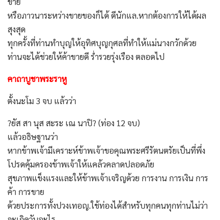
ขาย
หรือภาวนาระหว่างขายของก็ได้ ดีนักแล.หากต้องการให้ได้ผล
สุงสุด
ทุกครั้งที่ท่านทำบุญให้อุทิศบุญกุศลที่ทำให้แม่นางกวักด้วย
ท่านจะได้ช่วยให้ค้าขายดี ร่ำรวยรุ่งเรือง ตลอดไป
คาถาบูชาพระราหู
ตั้งนะโม 3 จบ แล้วว่า
?ยัส สา นุส สะระ เณ นาปิ? (ท่อง 12 จบ)
แล้วอธิษฐานว่า
หากข้าพเจ้ามีเคราะห์ข้าพเจ้าขอคุณพระศรีรัตนตรัยเป็นที่พึ่ง
โปรดคุ้มครองข้าพเจ้าให้แคล้วคลาดปลอดภัย
สุขภาพแข็งแรงและให้ข้าพเจ้าเจริญด้วย การงาน การเงิน การ
ค้า การขาย
ด้วยประการทั้งปวงเทอญ.ใช้ท่องได้สำหรับทุกคนทุกท่านไม่ว่า
จะเกิดวันอะไร