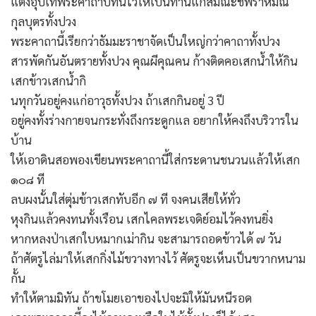
แต่งอุปเท่พระคาถาบทนี้ไว้ให้เป็นทานแก่สมณะชีพราหมณ์
กุลบุตรทั้งปวง
พระคาถานี้เรียกว่าธัมมะราชาจัดเป็นใหญ่กว่าคาถาทั้งปวง
สารพัดกันอันตรายทั้งปวง คุณผีคุณคน ก้างติดคอเสกน้ำให้กิน
เสกข้าวเสกน้ำกิ
นทุกวันอยู่คงแก่อาวุธทั้งปวง ถ้าเสกกินอยู่ 3 ปี
อยู่คงทั้งร่างกายจนกระทั่งถึงกระดูกแล อยากให้คงถึงบริวารใน
บ้าน
ให้เอาดินสอพองเขียนพระคาถานี้ใส่กระดานชนวนแล้วให้เสก
๑๐๘ ที
ลบผงนั้นใส่ตุ่มข้าวเสกทับอีก ๗ ที จงคนเสียให้ทั่ว
หุงกินแล้วคงทนทั้งเรือน เสกไคลพระเจดิย์อมไว้คงทนยิ่ง
หากหลงป่าเสกใบหมากเม่ากิน จะสามารถอดข้าวได้ ๗ วัน
ถ้าศัตรูไล่มาให้เสกกิ่งไม้ขวางทางไว้ ศัตรูจะเห็นเป็นขวากหนาม
กั้น
ทำให้ตามมิทัน ถ้าขโมยเอาของไปจะมิให้มันหนีรอด