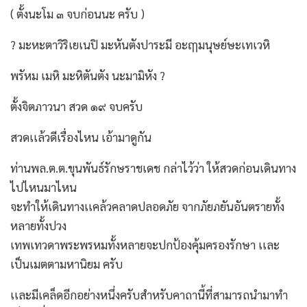
( ตั้งนะโม ๓ จบก่อนนะ ครับ )
? มะหะตาวิริเยเนปิ มะหันตังปาระมี อะฤๅมนุษย์ษะเทเวหิ
พรัหม เมหิ มะหิตันตัง นะมามิหัง ?
ตั้งจิตภาวนา สวด ๑๙ จบครับ
สวดเเล้วดีเรื่องไหน เอ้ามาดูกัน
ท่านพล.ต.ต.ขุนพันธ์รักษราชเดช กล่าไว้ว่า ให้สวดก่อนเดินทาง
ไปไหนมาไหน
จะทำให้เดินทางเเคล้วคลาดปลอดภัย จากภัยภยันอันตรายทั้ง
หลายทั้งปวง
เทพเทวดาพระพรหมทั้งหลายจะปกป้องคุ้มครองรักษา เเละ
เป็นเมตตามหานิยม ครับ
เเละมีเคล็ดอีกอย่างหนึ่งครับสำหรับคาถานี้ที่สามารถนำมาทำ