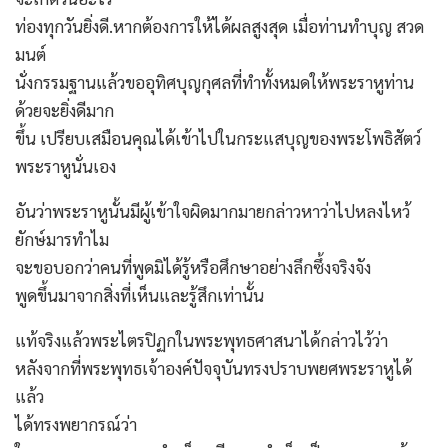
ท่องทุกวันยิ่งดี.หากต้องการให้ได้ผลสูงสุด เมื่อท่านทำบุญ สวด
มนต์
นั่งกรรมฐานแล้วขออุทิศบุญกุศลที่ทำทั้งหมดให้พระราหูท่าน
ด้วยจะยิ่งดีมาก
ขึ้น เปรียบเสมือนคุณได้เข้าไปในกระแสบุญของพระโพธิสัตว์
พระราหูนั่นเอง
อันว่าพระราหูนั้นมีผู้เข้าใจผิดมากมายกล่าวหาว่าไปหลงไหว้
ยักษ์มารทำไม
จะขอบอกว่าคนที่พูดมิได้รู้หรือศึกษาอย่างลึกซึ้งจริงจัง
พูดขึ้นมาจากสิ่งที่เห็นและรู้สึกเท่านั้น
แท้จริงแล้วพระไตรปิฏกในพระพุทธศาสนาได้กล่าวไว้ว่า
หลังจากที่พระพุทธเจ้าองค์ปัจจุบันทรงปราบพยศพระราหูได้
แล้ว
ได้ทรงพยากรณ์ว่า