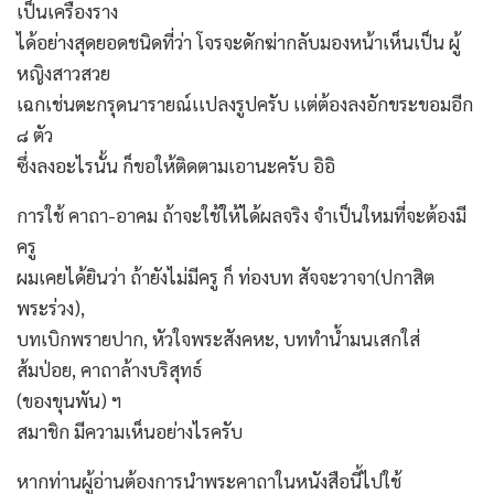
เป็นเครื่องราง
ได้อย่างสุดยอดชนิดที่ว่า โจรจะดักฆ่ากลับมองหน้าเห็นเป็น ผู้
หญิงสาวสวย
เฉกเช่นตะกรุดนารายณ์เเปลงรูปครับ เเต่ต้องลงอักขระขอมอีก
๘ ตัว
ซึ่งลงอะไรนั้น ก็ขอให้ติดตามเอานะครับ อิอิ
การใช้ คาถา-อาคม ถ้าจะใช้ให้ได้ผลจริง จำเป็นใหมที่จะต้องมี
ครู
ผมเคยได้ยินว่า ถ้ายังไม่มีครู ก็ ท่องบท สัจจะวาจา(ปกาสิต
พระร่วง),
บทเบิกพรายปาก, หัวใจพระสังคหะ, บททำน้ำมนเสกใส่
ส้มป่อย, คาถาล้างบริสุทธ์
(ของขุนพัน) ฯ
สมาชิก มีความเห็นอย่างไรครับ
หากท่านผู้อ่านต้องการนำพระคาถาในหนังสือนี้ไปใช้