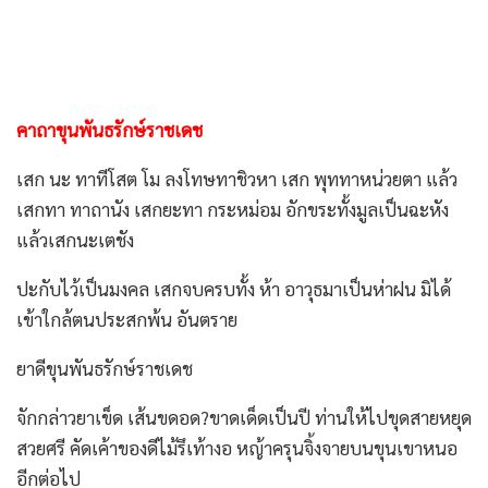
คาถาขุนพันธรักษ์ราชเดช
เสก นะ ทาทีโสต โม ลงโทษทาชิวหา เสก พุททาหน่วยตา แล้ว
เสกทา ทาถานัง เสกยะทา กระหม่อม อักขระทั้งมูลเป็นฉะหัง
แล้วเสกนะเตชัง
ปะกับไว้เป็นมงคล เสกจบครบทั้ง ห้า อาวุธมาเป็นห่าฝน มิได้
เข้าใกล้ตนประสกพ้น อันตราย
ยาดีขุนพันธรักษ์ราชเดช
จักกล่าวยาเข็ด เส้นขดอด?ขาดเด็ดเป็นปี ท่านให้ไปขุดสายหยุด
สวยศรี คัดเค้าของดีไม้รึเท้างอ หญ้าครุนจิ้งจายบนขุนเขาหนอ
อีกต่อไป