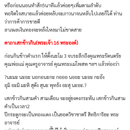
หรือก่อนนอนทำสัก5นาทีแล้วค่อยๆเพิ่มตามลำดับ
พอจิตใจสบายแล้วค่อยหลับจะภาวนาจนหลับไปเลยก็ได้ ท่าน
ว่าการค้าการขายดี
ลาภผลเงินทองจะหลั่งไหลมาไม่ขาดสาย
คาถาเสกข้าวกิน(พระเจ้า 16 พระองค์)
ก่อนกินข้าวคำแรก ให้ตั้งนะโม 3 จบระลึกถึงคุณพระรัตนตรัย
คุณพ่อแม่ คุณครูอาจารย์ คุณพระแม่โพสพ ฯลฯ แล้วท่องว่า
?นะมะ นะอะ นอกอนะกะ กอออ นออะ นะอะ กะอัง
อุมิ อะมิ มะหิ สุตัง สุนะ พุทธัง อะสุ นะอะ.?
เสกข้าวกินสามคำ สามเดือน จะอยู่ยงคงกระพัน เสกข้าวกินสาม
คำเป็นเวลา2
ปีกระดูกจะเป็นทองแดง เป็นยอดวิชาชาตรี สิทธิการิยะ พระ
อาจารย์