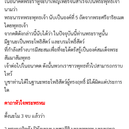
ในอนาคตพระราหูจะบำเพ็ญเพียรจนสำเร็จเป็นพระพุทธเจ้า
นามว่า
พระนารทพระพุทธเจ้า นับเป็นองค์ที่ 5 ถัดจากพระศรีอาริยเมต
ไตยพุทธเจ้า
จากคติดังกล่าวนี้นับได้ว่า ในปัจจุบันนี้ท่านพระราหูนั้น
มีฐานะเป็นพระโพธิสัตว์ และบรมโพธิ์สัตว์
ที่กำลังสร้างบารมีสะสมเพื่อที่จะได้ตรัสรู้เป็นองค์สมเด็จพระ
สัมมาสัมพุทธ
เจ้าต่อไปในอนาคต ดังนั้นพวกเราชาวพุทธทั่วไปสามารถกราบ
ไหว้
บูชาท่านได้ในฐานะพระโพธิสัตว์ผู้ทรงฤทธิ์ มิได้ผิดแต่ประการ
ใด
คาถาหัวใจพระพรหม
ตั้งนะโม 3 จบ แล้วว่า
? พรหมาจิตตัง ปิยังมะมะ นะชาลีติ นะมะพะทะ นะมะอะอุ