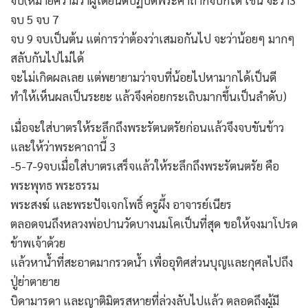
จบ(หมายความว่าผู้ใดยินดีปฏิบัติพระคาถากี่จบก็ได้ เช่น จะว่า3
จบ 5 จบ 7
จบ 9 จบเป็นต้น แต่การว่าต้องว่าเสมอกันไป จะว่าน้อยๆ มากๆ
สลับกันไปไม่ได้
จะไม่เกิดผลเลย แต่พยายามว่าจบที่น้อยไปหามากได้เป็นดี
ทำให้เห็นผลเป็นระยะ แล้วจึงค่อยกระเถิบมากขึ้นเป็นลำดับ)
เมื่อจะใส่บาตรให้ระลึกถึงพระรัตนตรัยก่อนแล้วจึงจบขันข้าว
และให้ว่าพระคาถานี้ 3
-5-7-9จบเมื่อใส่บาตรเสร็จแล้วให้ระลึกถึงพระรัตนตรัย คือ
พระพุทธ พระธรรม
พระสงฆ์ และพระปัจเจกโพธิ์ ครูผึ้ง อาจารย์เนียร
ตลอดจนถึงหลวงพ่อปานวัดบางนมโคเป็นที่สุด ขอให้จงมาโปรด
ข้าพเจ้าด้วย
แล้วหาน้ำที่สะอาดมากรวดน้ำ เพื่ออุทิศส่วนบุญและกุศลไปถึง
ปู่ย่าตายาย
บิดามารดา และญาติมิตรสหายที่ล่วงลับไปแล้ว ตลอดถึงผู้มี