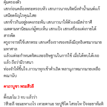
คุ้มครองตัว
เสกก่อนคล้องพระครอบหัว เสกภาวนาจนจิตนิ่งทำน้ำมนต์แก้
เสนียดจัญไรคุณไสย
เสกข้าวกินอยู่ยงคงกระพัน เสกภาวนาให้ตัวเองมีสง่าราศี
เมตตามหานิยมแก่ผู้พบเห็น เสกแป้ง เสกเครื่องแต่งกายได้
สารพัด
ครูอาจารย์ใช้เสกพระ เสกเครื่องรางของขลังมีฤทธิเดชมากมาย
มหาศาล
แล้วแต่จะกำหนดจิตและอธิษฐานในการใช้ เมื่อได้พบได้เจอ
แล้ว ถือว่ามีวาสนา
ท่องจำให้ขึ้นใจ ภาวนาทุกเช้าค่ำเถิด พลานุภาพมากมายเหลือ
คณานับ
คาถาบูชา พระสีวลี
ตั้งนะโม 3 จบ แล้วว่า
?สีวะลี จะมะหาเถโร เทวะตานะ ระปูชิโต โสระโห ปัจจะยาทัมหิ