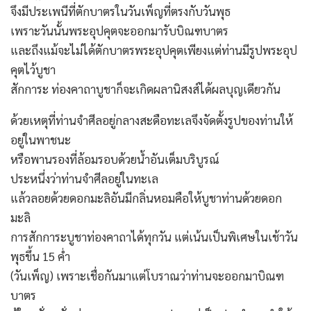
จึงมีประเพนีที่ตักบาตรในวันเพ็ญที่ตรงกับวันพุธ
เพราะวันนั้นพระอุปคุตจะออกมารับบิณฑบาตร
และถึงแม้จะไม่ได้ตักบาตรพระอุปคุตเพียงแต่ท่านมีรูปพระอุป
คุตไว้บูชา
สักการะ ท่องคาถาบูชาก็จะเกิดผลานิสงส์ได้ผลบุญเดียวกัน
ด้วยเหตุที่ท่านจำศีลอยู่กลางสะดือทะเลจึงจัดตั้งรูปของท่านให้
อยู่ในพาชนะ
หรือพานรองที่ล้อมรอบด้วยน้ำอันเต็มบริบูรณ์
ประหนึ่งว่าท่านจำศีลอยู่ในทะเล
แล้วลอยด้วยดอกมะลิอันมีกลิ่นหอมคือให้บูชาท่านด้วยดอก
มะลิ
การสักการะบูชาท่องคาถาได้ทุกวัน แต่เน้นเป็นพิเศษในเช้าวัน
พุธขึ้น 15 ค่ำ
(วันเพ็ญ) เพราะเชื่อกันมาแต่โบราณว่าท่านจะออกมาบิณฑ
บาตร