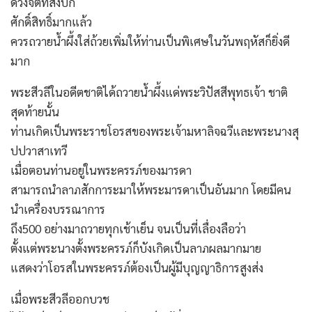
ดวงจิตที่สงบก็
ศักดิ์สิทธิ์มากแล้ว
ควรถวายน้ำผึ้งใส่ถ้วยเพิ่มให้ท่านเป็นพิเศษในวันพฤหัสก็ยิ่งดี
มาก
พระสีวลีในอดีตชาติได้ถวายน้ำผึ้งแด่พระวิปัสสีพุทธเจ้า ชาติ
สุดท้ายนั้น
ท่านเกิดเป็นพระราชโอรสของพระเจ้ามหาลิจฉวีและพระนางสุ
ปปวาสาเทวี
เมื่อตอนท่านอยู่ในพระครรภ์ของมารดา
สามารถนำลาภสักการะมาให้พระมารดาเป็นอันมาก โดยมีคน
นำเครื่องบรรณาการ
ถึง500 อย่างมาถวายทุกเช้าเย็น จนเป็นที่เลื่องลือว่า
ตั้งแต่พระนางตั้งพระครรภ์ก็บังเกิดเป็นลาภผลมากมาย
แสดงว่าโอรสในพระครรภ์ต้องเป็นผู้มีบุญญาธิการสูงส่ง
เมื่อพระสีวลีออกบวช