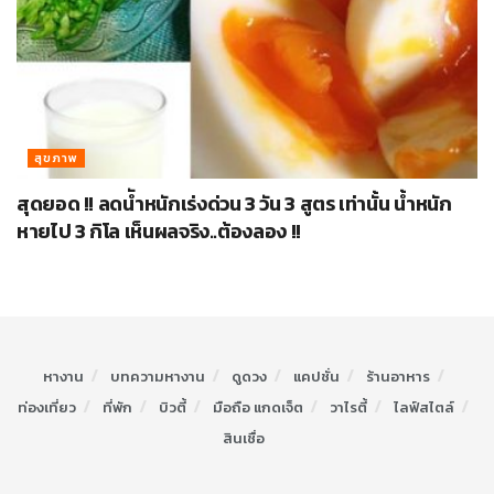
สุขภาพ
สุดยอด !! ลดนัำหนักเร่งด่วน 3 วัน 3 สูตร เท่านั้น น้ำหนัก
หายไป 3 กิโล เห็นผลจริง..ต้องลอง !!
หางาน
บทความหางาน
ดูดวง
แคปชั่น
ร้านอาหาร
ท่องเที่ยว
ที่พัก
บิวตี้
มือถือ แกดเจ็ต
วาไรตี้
ไลฟ์สไตล์
สินเชื่อ