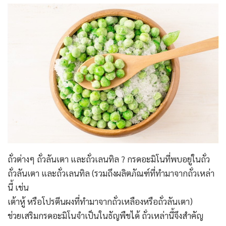
ถั่วต่างๆ ถั่วลันเตา และถั่วเลนทิล ? กรดอะมิโนที่พบอยู่ในถั่ว
ถั่วลันเตา และถั่วเลนทิล (รวมถึงผลิตภัณฑ์ที่ทำมาจากถั่วเหล่า
นี้ เช่น
เต้าหู้ หรือโปรตีนผงที่ทำมาจากถั่วเหลืองหรือถั่วลันเตา)
ช่วยเสริมกรดอะมิโนจำเป็นในธัญพืชได้ ถั่วเหล่านี้จึงสำคัญ