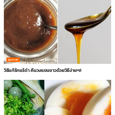
สุขภาพ
วิธีแก้รักแร้ดำ คืนวงแขนขาวด้วยวิธีง่ายๆ!