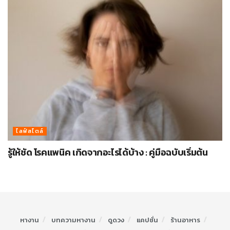
ไลฟ์สไตล์
รู้ให้ชัด โรคแพนิค เกิดจากอะไรได้บ้าง : คู่มือฉบับเริ่มต้น
หางาน
บทความหางาน
ดูดวง
แคปชั่น
ร้านอาหาร