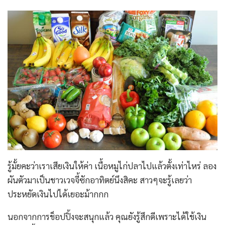
รู้มั้ยคะว่าเราเสียเงินให้ค่า เนื้อหมูไก่ปลาไปแล้วตั้งเท่าไหร่ ลอง
ผันตัวมาเป็นชาวเวจจี้ซักอาทิตย์นึงสิคะ สาวๆจะรู้เลยว่า
ประหยัดเงินไปได้เยอะม้ากกก
นอกจากการช็อปปิ้งจะสนุกแล้ว คุณยังรู้สึกดีเพราะได้ใช้เงิน