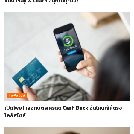
แบบ Play & Learn สนุกได้ทุกวัน!
ไลฟ์สไตล์
เปิดโพย ! เลือกบัตรเครดิต Cash Back อันไหนดีให้ตรง
ไลฟ์สไตล์