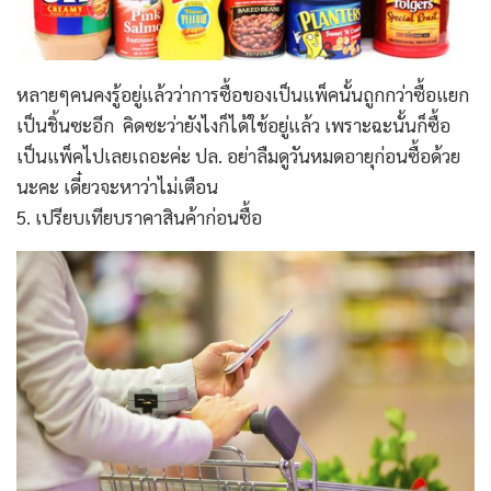
หลายๆคนคงรู้อยู่แล้วว่าการซื้อของเป็นแพ็คนั้นถูกกว่าซื้อแยก
เป็นชิ้นซะอีก คิดซะว่ายังไงก็ได้ใช้อยู่แล้ว เพราะฉะนั้นก็ซื้อ
เป็นแพ็คไปเลยเถอะค่ะ ปล. อย่าลืมดูวันหมดอายุก่อนซื้อด้วย
นะคะ เดี๋ยวจะหาว่าไม่เตือน
5. เปรียบเทียบราคาสินค้าก่อนซื้อ