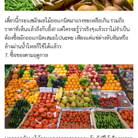
เดี๋ยวนี้กระแสผักผลไม้ออแกนิคมาแรงซะเหลือเกิน รวมถึง
ราคาที่เห็นแล้วถึงกับอึ้ง!! แต่ใครจะรู้ว่าจริงๆแล้วเราไม่จำเป็น
ต้องซื้อผักออแกนิคเสมอไปนะคะ เพียงแค่แช่ด่างทับทิมหรือ
ล้างผ่านน้ำไหลก็ใช้ได้แล้วว
7. ซื้อของตามฤดูกาล