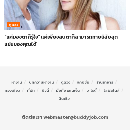
ดูดวง
“แค่มองตาก็รู้ใจ” แค่เพียงสบตาก็สามารถทายนิสัยสุด
แม่นของคุณได้
หางาน
บทความหางาน
ดูดวง
แคปชั่น
ร้านอาหาร
ท่องเที่ยว
ที่พัก
บิวตี้
มือถือ แกดเจ็ต
วาไรตี้
ไลฟ์สไตล์
สินเชื่อ
ติดต่อเรา webmaster@buddyjob.com