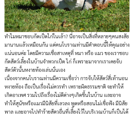
ทำไมหมาชอบกัดเป็ดไก่ในเล้า? นี่อาจเป็นสิ่งที่หลายๆคนสงสัย
มานานแล้วเหมือนกัน แต่คนโบราณท่านมีคำตอบนี้ให้คุณอย่าง
แน่นอนค่ะ โดยมีความเชื่อสาเหตุที่ หมา หรือ แมว ของเราชอบ
กัดสัตว์เลี้ยงในบ้านจำพวกเป็ด ไก่ ก็เพราะมาจากเราเคยจับ
สัตว์ตัวนั้นหงายท้องเล่นนั่นเอง
เนื่องจากคนโบราณท่านมีความเชื่อว่า การจับให้สัตว์สี่เท้านอน
หงายท้อง ถือเป็นเรื่องไม่ควรทำ เพราะผิดธรรมชาติ จะทำให้
เกิดอาเพศ รวมไปถึงเรื่องไม่ดีต่างๆเกิดขึ้นในบ้าน และอาจ
ทำให้สุนัขหรือแมวมีนิสัยที่เลวลง พูดหรือสอนไม่เชื่อฟัง มีนิสัย
พาล และอาจไปทำร้ายสัตวอื่นที่เลี้ยงไว้ในบริเวณบ้านก็เป็นได้