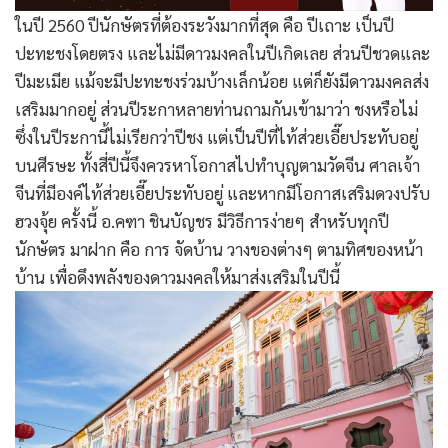
ในปี 2560 ปีนักษัตรที่ต้องระวังมากที่สุด คือ ปีเถาะ เป็นปี
ปะทะชงโดยตรง และไม่มีดาวมงคลในปีเกิดเลย ส่วนปีชวดและ
ปีมะเมีย แม้จะมีปะทะชงร่วมบ้างเล็กน้อย แต่ก็ยังมีดาวมงคลส่ง
เสริมมากอยู่ ส่วนปีระกาหลายท่านถามกันเข้ามาว่า ชงหรือไม่
ซึ่งในปีระกานี้ไม่เรียกว่าปีชง แต่เป็นปีที่ไท้ส่วยเอี๊ยประทับอยู่
บนศีรษะ ทั้งสี่ปีนี้จึงควรหาโอกาสไปทำบุญตามวัดจีน ศาลเจ้า
จีนที่มีองค์ไท้ส่วยเอี๊ยประทับอยู่ และหากมีโอกาสเสริมดวงปรับ
ฮวงจุ้ย ครั้งนี้ อ.คฑา ชินบัญชร มีวิธีการง่ายๆ สำหรับทุกปี
นักษัตร มาฝาก คือ การ จัดบ้าน วางของต่างๆ ตามทิศของหน้า
บ้าน เพื่อดึงพลังของดาวมงคลให้มาส่งเสริมในปีนี้