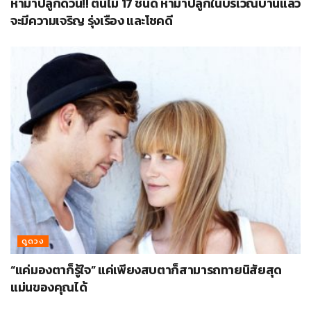
หามาปลูกด่วน!! ต้นไม้ 17 ชนิด หามาปลูกในบริเวณบ้านแล้ว
จะมีความเจริญ รุ่งเรือง และโชคดี
ดูดวง
“แค่มองตาก็รู้ใจ” แค่เพียงสบตาก็สามารถทายนิสัยสุด
แม่นของคุณได้