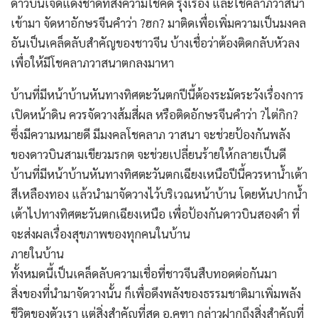
ดาวบินเจ็ดแดงชาดที่ส่งความโชคดี รุ่งเรือง และโชคลาภวาสนา
เข้ามา จัดหาอักษรจีนคำว่า ?ฮก? มาติดเพื่อเพิ่มความเป็นมงคล
อันเป็นเคล็ดลับสำคัญของชาวจีน บ้างเชื่อว่าต้องติดกลับหัวลง
เพื่อให้มีโชคลาภวาสนาตกลงมาหา
บ้านที่มีหน้าบ้านหันทางทิศตะวันตกปีนี้ต้องระมัดระวังเรื่องการ
เปิดหน้าดิน ควรจัดวางส้มสี่ผล หรือติดอักษรจีนคำว่า ?ไต่กิก?
ซึ่งมีความหมายดี มีมงคลโชคลาภ วาสนา จะช่วยป้องกันพลัง
ของดาวบินสามเขียวมรกต จะช่วยเปลี่ยนร้ายให้กลายเป็นดี
บ้านที่มีหน้าบ้านหันทางทิศตะวันตกเฉียงเหนือปีนี้ควรหาน้ำเต้า
สีเหลืองทอง แล้วนำมาจัดวางไว้บริเวณหน้าบ้าน โดยหันปากน้ำ
เต้าไปทางทิศตะวันตกเฉียงเหนือ เพื่อป้องกันดาวบินสองดำ ที่
จะส่งผลเรื่องสุขภาพของทุกคนในบ้าน
ภายในบ้าน
ทั้งหมดนี้เป็นเคล็ดลับความเชื่อที่ชาวจีนสืบทอดต่อกันมา
สิ่งของที่นำมาจัดวางนั้น ก็เพื่อดึงพลังของธรรมชาติมาเพิ่มพลัง
ชีวิตของตัวเรา แต่สิ่งสำคัญที่สุด อ.คฑา กล่าวฝากถึงสิ่งสำคัญที่