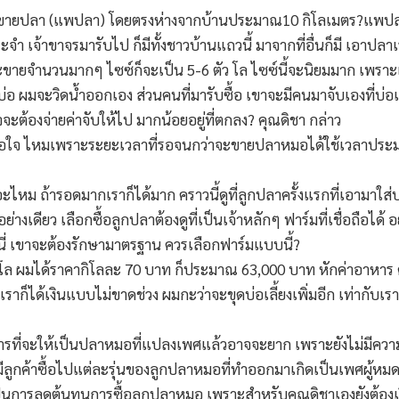
ยปลา (แพปลา) โดยตรงห่างจากบ้านประมาณ10 กิโลเมตร?แพปลาที่นี
าประจำ เจ้าขาจรมารับไป ก็มีทั้งชาวบ้านแถวนี้ มาจากที่อื่นก็มี เอา
ะขายจำนวนมากๆ ไซซ์ก็จะเป็น 5-6 ตัว โล ไซซ์นี้จะนิยมมาก เพรา
อ ผมจะวิดน้ำออกเอง ส่วนคนที่มารับซื้อ เขาจะมีคนมาจับเองที่บ่อ
จะต้องจ่ายค่าจับให้ไป มากน้อยอยู่ที่ตกลง? คุณดิชา กล่าว
่าพอใจ ไหมเพราะระยะเวลาที่รอจนกว่าจะขายปลาหมอได้ใช้เวลาประม
ะไหม ถ้ารอดมากเราก็ได้มาก คราวนี้ดูที่ลูกปลาครั้งแรกที่เอามาใส่บ
งอย่างเดียว เลือกซื้อลูกปลาต้องดูที่เป็นเจ้าหลักๆ ฟาร์มที่เชื่อถื
 นี่ เขาจะต้องรักษามาตรฐาน ควรเลือกฟาร์มแบบนี้?
กิโล ผมได้ราคากิโลละ 70 บาท ก็ประมาณ 63,000 บาท หักค่าอาหาร 
 เราก็ได้เงินแบบไม่ขาดช่วง ผมกะว่าจะขุดบ่อเลี้ยงเพิ่มอีก เท่ากับ
แต่การที่จะให้เป็นปลาหมอที่แปลงเพศแล้วอาจจะยาก เพราะยังไม่มี
กิดมีลูกค้าซื้อไปแต่ละรุ่นของลูกปลาหมอที่ทำออกมาเกิดเป็นเพศผู้ห
็นการลดต้นทุนการซื้อลูกปลาหมอ เพราะสำหรับคุณดิชาเองยังต้องเรีย