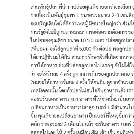
ส่วนพันธุ์ปลา ที่นำมาปล่อยคุณดิชาบอกว่าจะเลือก
ชาเลี้ยงเป็นพันธุ์ชุมพร 1 ขนาดประมาณ 2-3 เซนต
จะเจริญเติบโตได้ดีกว่าเพศผู้ มีขนาดใหญ่กว่า ส่วนใ
งานรัฐยังไม่มีลูกปลาหมอมากพอต่อความต้องการขอ
ในบ่อของคุณดิชา ขนาด 10?20 เมตร ปล่อยลูกปลาหมออย
?ที่บ่อผม จะใส่ลูกปลาที่ 5,000 ตัว ต่อบ่อ พอลู
ให้ยาปฏิชีวนะให้กิน ส่วนการรักษาผิวที่เกิดจากบ
การให้อาหาร ช่วงที่ปล่อยลูกปลาไปแรกๆ ยังไม่ได้ใ
ว่า จะให้วันละ 4 ครั้ง ดูตามการกินของลูกปลาหมอ 
?ผมจะให้อาหารวันละ 4 ครั้ง ให้จนอิ่ม ดูจากจำนวนอ
เทคนิคคนนั้น โดยถ้าปลาไม่สนใจกินอาหารแล้ว เราก็
ค่อยปรับลดอาหารลงมา อาหารที่ให้ช่วงนี้จะเป็นอาห
เปลี่ยนอาหารเป็นอาหารปลาดุก เบอร์ 1 มีจำนวนโปรตี
ขึ้น คุณดิชาจะเปลี่ยนอาหารเป็นเบอร์ที่ใหญ่ขึ้
หลัก ว่าพอระยะ 2 เดือนไปแล้ว จะกินอาหาร เบอร์ 2 ได
ตลอดไปเลย ให้ 2 ครั้ง เหมือนเดิม เช้า เย็น จนถึ