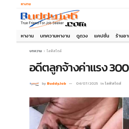
หางาน
หางาน
บทความหางาน
ดูดวง
แคปชั่น
ร้านอ
บทความ
ไลฟ์สไตล์
อดีตลูกจ้างค่าแรง 300 
by
BuddyJob
04/07/2025
in
ไลฟ์สไตล์