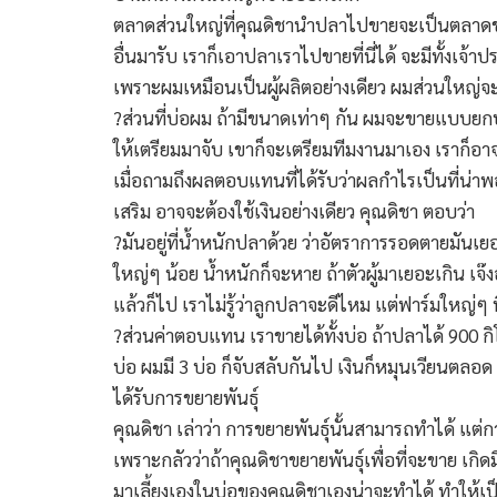
ตลาดส่วนใหญ่ที่คุณดิชานำปลาไปขายจะเป็นตลาดขา
อื่นมารับ เราก็เอาปลาเราไปขายที่นี่ได้ จะมีทั้งเจ้
เพราะผมเหมือนเป็นผู้ผลิตอย่างเดียว ผมส่วนใหญ่จ
?ส่วนที่บ่อผม ถ้ามีขนาดเท่าๆ กัน ผมจะขายแบบยกบ่
ให้เตรียมมาจับ เขาก็จะเตรียมทีมงานมาเอง เราก็อาจ
เมื่อถามถึงผลตอบแทนที่ได้รับว่าผลกำไรเป็นที่น
เสริม อาจจะต้องใช้เงินอย่างเดียว คุณดิชา ตอบว่า
?มันอยู่ที่น้ำหนักปลาด้วย ว่าอัตราการรอดตายมันเยอ
ใหญ่ๆ น้อย น้ำหนักก็จะหาย ถ้าตัวผู้มาเยอะเกิน เจ๊
แล้วก็ไป เราไม่รู้ว่าลูกปลาจะดีไหม แต่ฟาร์มใหญ่ๆ
?ส่วนค่าตอบแทน เราขายได้ทั้งบ่อ ถ้าปลาได้ 900 
บ่อ ผมมี 3 บ่อ ก็จับสลับกันไป เงินก็หมุนเวียนตลอด
ได้รับการขยายพันธุ์
คุณดิชา เล่าว่า การขยายพันธุ์นั้นสามารถทำได้ 
เพราะกลัวว่าถ้าคุณดิชาขยายพันธุ์เพื่อที่จะขาย เ
มาเลี้ยงเองในบ่อของคุณดิชาเองน่าจะทำได้ ทำให้เป