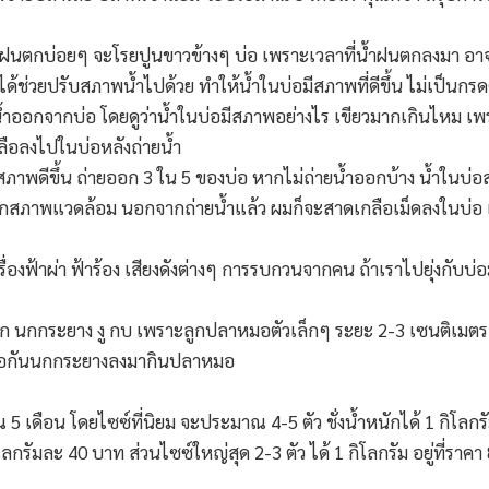
งที่ฝนตกบ่อยๆ จะโรยปูนขาวข้างๆ บ่อ เพราะเวลาที่น้ำฝนตกลงมา อ
ด้ช่วยปรับสภาพน้ำไปด้วย ทำให้น้ำในบ่อมีสภาพที่ดีขึ้น ไม่เป็นกร
ถ่ายน้ำออกจากบ่อ โดยดูว่าน้ำในบ่อมีสภาพอย่างไร เขียวมากเกินไหม
ลือลงไปในบ่อหลังถ่ายน้ำ
มีสภาพดีขึ้น ถ่ายออก 3 ใน 5 ของบ่อ หากไม่ถ่ายน้ำออกบ้าง น้ำในบ
าพแวดล้อม นอกจากถ่ายน้ำแล้ว ผมก็จะสาดเกลือเม็ดลงในบ่อ เดือน
 ก็เรื่องฟ้าผ่า ฟ้าร้อง เสียงดังต่างๆ การรบกวนจากคน ถ้าเราไปยุ่งก
นพวก นกกระยาง งู กบ เพราะลูกปลาหมอตัวเล็กๆ ระยะ 2-3 เซนติเ
พื่อกันนกกระยางลงมากินปลาหมอ
5 เดือน โดยไซซ์ที่นิยม จะประมาณ 4-5 ตัว ชั่งน้ำหนักได้ 1 กิโลกร
่ กิโลกรัมละ 40 บาท ส่วนไซซ์ใหญ่สุด 2-3 ตัว ได้ 1 กิโลกรัม อยู่ที่