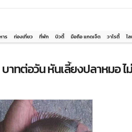
าหาร
ท่องเที่ยว
ที่พัก
บิวตี้
มือถือ แกดเจ็ต
วาไรตี้
ไล
บาทต่อวัน หันเลี้ยงปลาหมอ ไม