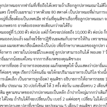
 ลูกปลาหมอจากฟาร์มที่เชื่อถือได้เพราะถ้าเลือกลูกปลาหมอมาไม่ดี
ิเมตร (ไซซ์ใบมะขาม) ราคาตัวละ 80 สตางค์ เป็นปลาหมอที่ผ่านกา
หญ่ที่เลี้ยงต้องเป็นเพศเมีย ฟาร์มที่คุณดิชาเลือกซื้อลูกปลาหมอมา จ
งเกษตรกร อาจต้องรอหลายเดือนกว่าจะได้รับ
ู่ที่ 5,000 ตัว ต่อบ่อ แต่ถ้าใครจะปล่อยถึง 10,000 ตัว ต่อบ่อ ก็
กปลาหมอลงบ่อแล้ว ผมก็จะใช้ยาปฏิชีวนะผสมกับอาหารให้กิน เพราะข
าดแผล ผมจะสาดเกลือเม็ดลงไปในบ่อ เพื่อรักษาบาดแผลของลูกปลา แ
ห้อาหาร เพราะในบ่อจะมีไรแดงอยู่ ลูกปลาสามารถกินได้ พอเลย 7 วัน
ว่าอิ่มมากน้อยแค่ไหน จากการสังเกตของคุณดิชาเอง
าหารที่ลอย ถ้าอาหารลอยเยอะ ผมก็จะหยุดให้ นั้นแสดงว่าปลาอิ่มแล้
ค่อยๆ หยุด เรียกว่าให้จนอิ่ม จะให้กะปริมาณอาหารเป็นกิโล ช่วงนี
ารเม็ดเล็ก เป็นอาหารลูกอ๊อด? คุณดิชา อธิบายการให้อาหารระยะ 1 
น ประมาณ 30 เปอร์เซ็นต์ ให้ 3 ครั้ง ต่อวัน และเมื่อครบ 2 เดือนข
นกว่าเดิม ดูตามขนาดของปากปลาหมอเป็นหลัก ถ้าปากใหญ่มากกว่าเดิ
้ไหม ถ้ากินได้ก็จะเปลี่ยนเป็น เบอร์ 2 แต่ค่อยๆ เปลี่ยน ไม่ได้เปลี
งช่วงขายปลาเลย ปลาที่เขานิยม จะประมาณ 5 เดือน? คุณดิชา สรุปกา