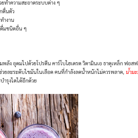
จะช่วยทำความสะอาดระบบต่าง ๆ
กตื่นตัว
มาทำงาน
ดื่มชนิดอื่น ๆ
ิ่มพลัง อุดมไปด้วยโปรตีน คาร์โบไฮเดรต วิตามินเอ ธาตุเหล็ก ฟอ
่วยละระดับไขมันในเลือด คนที่กำลังลดน้ำหนักไม่ควรพลาด,
น้ำมะ
บำรุงไตได้อีกด้วย