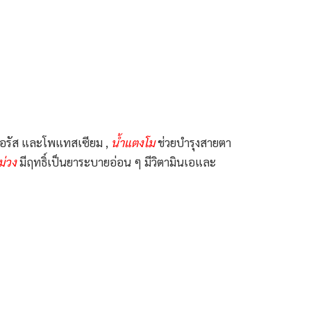
สฟอรัส และโพแทสเซียม ,
น้ำแตงโม
ช่วยบำรุงสายตา
ม่วง
มีฤทธิ์เป็นยาระบายอ่อน ๆ มีวิตามินเอและ