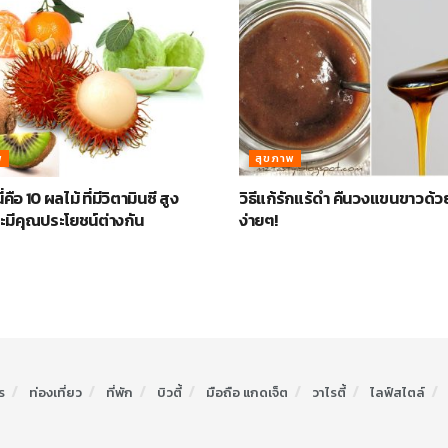
พ
สุขภาพ
 นี่คือ 10 ผลไม้ ที่มีวิตามินซี สูง
วิธีแก้รักแร้ดำ คืนวงแขนขาวด้วย
ละมีคุณประโยชน์ต่างกัน
ง่ายๆ!
ร
ท่องเที่ยว
ที่พัก
บิวตี้
มือถือ แกดเจ็ต
วาไรตี้
ไลฟ์สไตล์