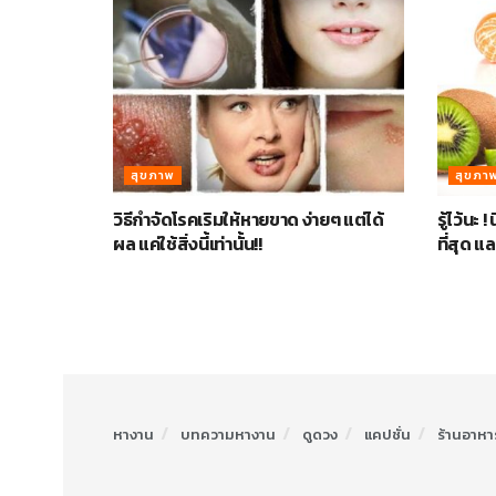
สุขภาพ
สุขภา
วิธีกำจัดโรคเริมให้หายขาด ง่ายๆ แต่ได้
รู้ไว้นะ !
ผล แค่ใช้สิ่งนี้เท่านั้น!!
ที่สุด แ
หางาน
บทความหางาน
ดูดวง
แคปชั่น
ร้านอาหา