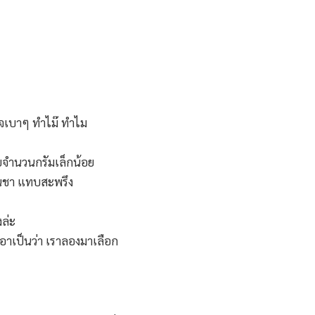
ใจเบาๆ ทำไม๊ ทำไม
เลยจำนวนกรัมเล็กน้อย
้อนชา แทบสะพรึง
งล่ะ
เอาเป็นว่า เราลองมาเลือก