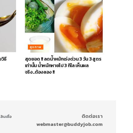
สุขภาพ
วิธี
สุดยอด !! ลดนัำหนักเร่งด่วน 3 วัน 3 สูตร
เท่านั้น น้ำหนักหายไป 3 กิโล เห็นผล
จริง..ต้องลอง !!
ติดต่อเรา
สินเชื่อ
webmaster@buddyjob.com