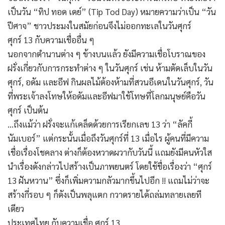
เป็นวัน “ทิป ทอด เดย์” (Tip Tod Day) หมายความว่าเป็น “วัน
ปีศาจ” ชาวประมงในสมัยก่อนจึงไม่ออกทะเลในวันศุกร์
ศุกร์ 13 กับความเชื่ออื่น ๆ
นอกจากตำนานต่าง ๆ ข้างบนแล้ว ยังมีความเชื่อโบราณของ
ฝรั่งเกี่ยวกับการกระทำต่าง ๆ ในวันศุกร์ เช่น ห้ามตัดเล็บในวัน
ศุกร์, อดัม และอีฟ กินผลไม้ต้องห้ามที่สวนอีเดนในวันศุกร์, วัน
ที่พระเจ้าลงโทษให้อดัมและอีฟมาใช้โทษที่โลกมนุษย์คือวัน
ศุกร์ เป็นต้น
…ถึงแม้ว่า ฝรั่งจะแก้เคล็ดด้วยการเรียกเลข 13 ว่า “ลัคกี้
นัมเบอร์” แต่กระนั้นเมื่อถึงวันศุกร์ที่ 13 เมื่อไร ผู้คนที่มีความ
เชื่อเรื่องโชคลาง ต่างก็ต้องหวาดผวากับวันนี้ แถมยังมีคนหัวใส
นำเรื่องดังกล่าวไปสร้างเป็นภาพยนตร์ โดยใช้ชื่อเรื่องว่า “ศุกร์
13 ฝันหวาน” ซึ่งก็เพิ่มความกลัวมากขึ้นไปอีก !! แถมไม่ว่าจะ
สร้างกี่รอบ ๆ ก็ดังเป็นพลุแตก กวาดรายได้ถล่มทลายเลยที
เดียว
ประเทศไทย กับความเชื่อ ศุกร์ 13