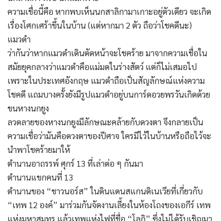
ความเชื่อนี้คือ หากพบเห็นนกสาลิกามาเกาะอยู่ตัวเดียว จะเกิด
เรื่องโศกเศร้าขึ้นในบ้าน (แต่หากมา 2 ตัว ถือว่าโชคดีนะ)
แมวดำ
ว่ากันว่าหากแมวดำเดินตัดหน้าจะโชคร้าย มาจากความเชื่อใน
สมัยยุคกลางว่าแมวดำคือแม่มดในร่างสัตว์ แต่ก็ไม่เสมอไป
เพราะในประเทศอังกฤษ แมวดำถือเป็นสัญลักษณ์แห่งความ
โชคดี แถมบางครั้งยังมีรูปแมวดำอยู่บนการ์ดอวยพรวันเกิดด้วย
ขนหางนกยูง
ลวดลายของหางนกยูงมีลักษณะคล้ายกับดวงตา จึงกลายเป็น
ความเชื่อว่ามันคือดวงตาของปีศาจ ใครมีไว้ในบ้านหรือถือไว้จะ
นำพาโชคร้ายมาให้
ตำนานอาถรรพ์ ศุกร์ 13 ที่เล่าต่อ ๆ กันมา
ตำนานแขกคนที่ 13
ตำนานของ “ชาวนอร์ส” ในดินแดนสแกนดิเนเวียที่เกี่ยวกับ
“เทพ 12 องค์” มาร่วมกันจัดงานเลี้ยงในห้องโถงของเอกีร์ เทพ
แห่งมหาสมุทร แล้วเทพแห่งไฟที่ชื่อ “โลกิ” ซึ่งไม่ได้รับเชิญมา