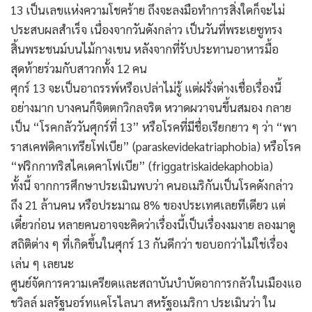
13 เป็นเลขแห่งความโชคร้าย ถึงจะลงมือทำการสิ่งใดก็จะไม่
ประสบผลสำเร็จ เนื่องจากวันดังกล่าว เป็นวันที่พระเยซูทรง
สิ้นพระชนม์บนไม้กางเขน หลังจากที่รับประทานอาหารมื้อ
สุดท้ายร่วมกับสาวกทั้ง 12 คน
ศุกร์ 13 จะเป็นอาถรรพ์หรือเปล่าไม่รู้ แต่ฝรั่งต่างเชื่อเรื่องนี้
อย่างมาก บางคนก็จิตตกวิกลจริต หวาดผวาจนขึ้นสมอง กลาย
เป็น “โรคกลัววันศุกร์ที่ 13” หรือโรคที่มีชื่อเรียกยาว ๆ ว่า “พา
ราสเคฟดิคาเทรียโฟเบีย” (paraskevidekatriaphobia) หรือโรค
“ฟริกกาทริสไคเดคาโฟเบีย” (friggatriskaidekaphobia)
ทั้งนี้ จากการศึกษาประเมินพบว่า คนอเมริกันเป็นโรคดังกล่าว
ถึง 21 ล้านคน หรือประมาณ 8% ของประเทศเลยทีเดียว แต่
เดี๋ยวก่อน หลายคนอาจจะคิดว่าเรื่องนี้เป็นเรื่องงมงาย ลองมาดู
สถิติต่าง ๆ ที่เกิดขึ้นในศุกร์ 13 กันดีกว่า ขอบอกว่าไม่ใช่เรื่อง
เล่น ๆ เลยนะ
ศูนย์จัดการความเครียดและสถาบันบำบัดอาการกลัวในเมืองแอ
ชวิลล์ มลรัฐนอร์ทแคโรไลนา สหรัฐอเมริกา ประเมินว่า ใน