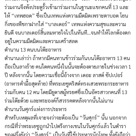
ร่วมงานจึงพังประตูรั้วเข้ามาร่วมงานในฐานะแขกคนที่ 13 และ
ให้ “เทพฮอด” ซึ่งเป็นเทพแห่งความมืดมิดเพราะตาบอด โยน
กิ่งของพืชกาฝากใส่ “บาลเดอร์” เทพแห่งความสุขและความ
ยินดี จนบาลเดอร์สิ้นลมหายใจไปในทันที…จนทำให้โลกต้องตก
อยู่ในความมืดมิดและความเศร้าสลด
ตำนาน 13 คนบนโต๊ะอาหาร
ตำนานเล่าว่า ถ้าหากมีคนทานข้าวร่วมกันบนโต๊ะอาหาร 13 คน
ถือเป็นลางร้าย คนใดคนหนึ่งในนั้นจะต้องตายภายในช่วงเวลา 1
ปี หลังจากนั้น โดยความเชื่อนี้อ้างจาก เดอะ ลาสต์ ซัปเปอร์
(อาหารค่ำมื้อสุดท้าย) ที่พระเยซูคริสต์ทรงเสวยพระกระยาหาร
ร่วมกับคน 12 คน โดยมียูดาสผู้ทรยศซึ่งเป็นอัครสาวกคนที่ 13
ร่วมโต๊ะด้วย และพระองค์ก็สวรรคตหลังจากนั้นไม่นาน
ตำนานวันศุกร์แห่งการประหาร
สำหรับเหตุผลที่เจาะจงว่าจะต้องเป็น “วันศุกร์” นั้น นอกจาก
กรณีที่ว่าพระเยซูถูกนำไปตรึงกางเขนในวันศุกร์แล้ว ในตำรา
ของฝรั่งยังว่า “วันศุกร์” เป็นวันที่ใช้ประหารนักโทษ ทั้งยังถือว่า