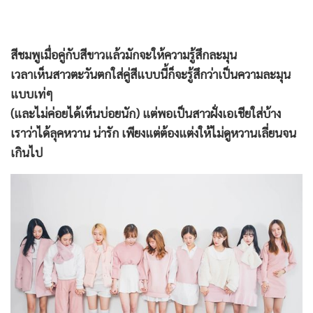
สีชมพูเมื่อคู่กับสีขาวแล้วมักจะให้ความรู้สึกละมุน
เวลาเห็นสาวตะวันตกใส่คู่สีแบบนี้ก็จะรู้สึกว่าเป็นความละมุน
แบบเท่ๆ
(และไม่ค่อยได้เห็นบ่อยนัก) แต่พอเป็นสาวฝั่งเอเชียใส่บ้าง
เราว่าได้ลุคหวาน น่ารัก เพียงแต่ต้องแต่งให้ไม่ดูหวานเลี่ยนจน
เกินไป