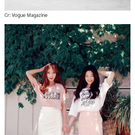
Cr: Vogue Magazine