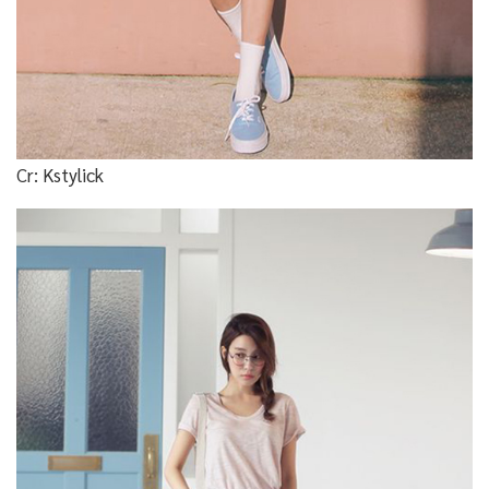
Cr: Kstylick