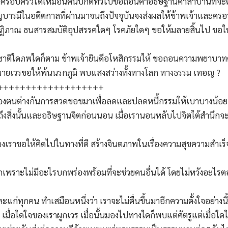
มีครอบครัวได้เหมือนคนปกติทั่วไปขอถอนคำอธิษฐานคำสาบานที่จะติด
บารมีในอดีตกาลที่ผ่านมาจนถึงปัจจุบันจงส่งผลให้ข้าพเจ้าและครอบ
ภาณ ธนสารสมบัติอุปสรรคใดๆ โรคภัยใดๆ ขอให้มลายสิ้นไป ขอให้ข้า
ว่าจะชาติใดภพใดก็ตาม ข้าพเจ้ายินดีอโหสิกรรมให้ ขอถอนความพยา
ายเวรขอให้พ้นนรกภูมิ พบแสงสว่างทั้งทางโลก ทางธรรม เทอญ ?
+++++++++++++++++++
ของตนต่างกันการสวดขอขมาเพื่อลดและปลดหนี้กรรมให้เบาบางน้อ
้ระลึกถึงสิ่งนั้นและอธิษฐานจิตก่อนนอน เมื่อเรานอนหลับไปจิตใต้สำ
ม่ของเราขอให้คิดไปในทางที่ดี สร้างจินตภาพในเรื่องความสุขความสำเ
มากเพราะไม่มีอะไรบกพร่องพร้อมที่จะช่วยคนอื่นได้ โดยไม่หวังอะไร
และแก่ทุกคน ทำเสมือนหนึ่งว่า เราจะไม่ตื่นขึ้นมาอีกความตั้งใจอย่
า เมื่อใดใจของเราผูกเวร เมื่อนั้นมองไปทางใดก็พบแต่ศัตรูแต่เมื่