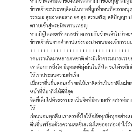
หากข้าพเจ้ามีเจ้าของในตัวติดตามมาขออนุญาตมีคู่
ข้าพเจ้าจะประพฤติตนในทางที่ถูกที่ชอบที่ควรขอบุญ
วรรณะ สุขะ พละลาภ ยศ สุข สรรเสริญ สติปัญญา ปฏิ
ตราบเข้าสู่พระนิพพานเทอญ
หากมีผู้ใดเคยสร้างเวรสร้างกรรมกับข้าพเจ้าไม่
ข้าพเจ้าพ้นจากคำสาปแช่งของปวงชนของเจ้ากรรมน
+++++++++++++++++++++++++++++++
?คนเราเกิดมาหลายภพชาติ ต่างมีเจ้ากรรมนายเวร
เราต้องการสิ่งใด มีอุดมคติมุ่งมั่นในสิ่งใด ขอให
ให้เราประสบความสำเร็จ
เมื่อเราตื่นขึ้นตอนเช้า ขอให้เราคิดว่าเป็นชาติให
หน้าที่ที่มาถึงให้ดีที่สุด
จิตที่เต็มไปด้วยธรรมะ เป็นจิตที่มีความสร้างสรรค์
ให้
ก่อนนอนทุกคืน เราควรตั้งใจให้อภัยทุกสิ่งทุกอย่าง
ตื่นขึ้นพร้อมด้วยความสดชื่นแจ่มใสขอจงท่องจำไว้ว่