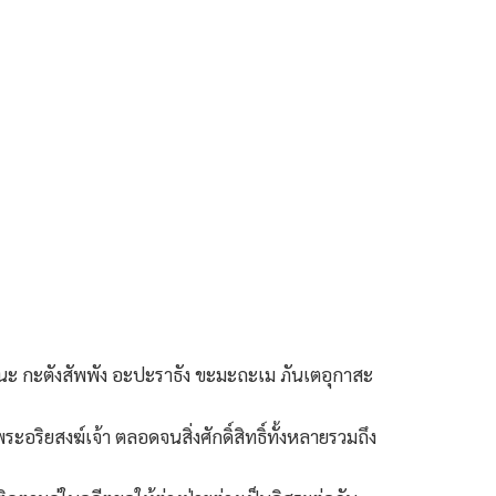
นะ กะตังสัพพัง อะปะราธัง ขะมะถะเม ภันเตอุกาสะ
ิยสงฆ์เจ้า ตลอดจนสิ่งศักดิ์สิทธิ์ทั้งหลายรวมถึง