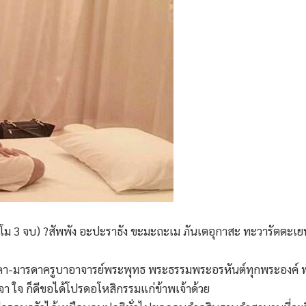
ม 3 จบ) ?สัพพัง อะปะราธัง ขะมะถะเม ภันเตอุกาสะ ทะวารัตตะเย
ดา-มารดาครูบาอาจารย์พระพุทธ พระธรรมพระอรหันต์ทุกพระองค์ พระอร
า ใจ ก็ดีขอได้โปรดอโหสิกรรมแก่ข้าพเจ้าด้วย