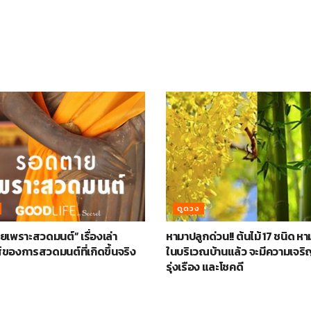
ดูดวง
เพราะสวดมนต์” เรื่องเล่า
หามาปลูกด่วน!! ต้นไม้ 17 ชนิด ห
์ของการสวดมนต์ที่เกิดขึ้นจริง
ในบริเวณบ้านแล้ว จะมีความเจริ
รุ่งเรือง และโชคดี