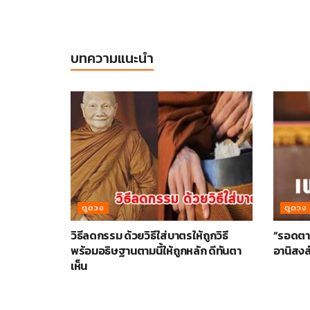
บทความแนะนำ
ดูดวง
ดูดวง
วิธีลดกรรม ด้วยวิธีใส่บาตรให้ถูกวิธี
“รอดตาย
พร้อมอธิษฐานตามนี้ให้ถูกหลัก ดีทันตา
อานิสงส
เห็น