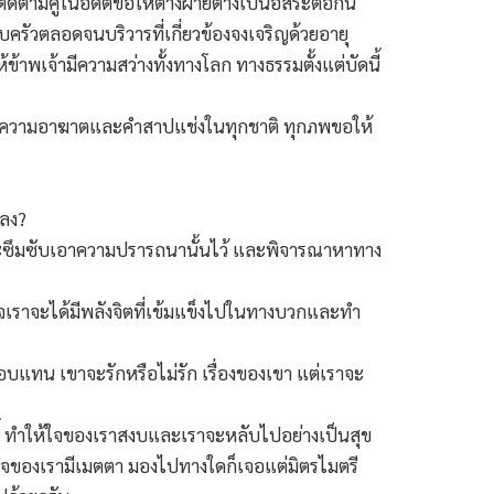
ตามคู่ในอดีตขอให้ต่างฝ่ายต่างเป็นอิสระต่อกัน
ครัวตลอดจนบริวารที่เกี่ยวข้องจงเจริญด้วยอายุ
พเจ้ามีความสว่างทั้งทางโลก ทางธรรมตั้งแต่บัดนี้
บาทความอาฆาตและคำสาปแช่งในทุกชาติ ทุกภพขอให้
ยลง?
นึกจะซึมซับเอาความปรารถนานั้นไว้ และพิจารณาหาทาง
ร็จเราจะได้มีพลังจิตที่เข้มแข็งไปในทางบวกและทำ
ตอบแทน เขาจะรักหรือไม่รัก เรื่องของเขา แต่เราจะ
างนี้ ทำให้ใจของเราสงบและเราจะหลับไปอย่างเป็นสุข
อใดใจของเรามีเมตตา มองไปทางใดก็เจอแต่มิตรไมตรี