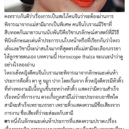
คงทราบกันดีว่าเรื่องการเป็นสะใภ้คนจีนว่าจะต้องผ่านการ
พิจารณาจากแม่สามีมากเป็นพิเศษ คนจีนโบราณมีวิชาที่
สืบทอดกันมายาวนานนับพันปีคือวิชานรลักษณ์ศาสตร์ที่มีวิธี
พินิจลักษณะเด่นห้าประการบนใบหน้าหรือที่เรียกกันว่าโหงว
เฮ้งและวิชานี้จะน่าสนใจมากที่สุดตรงที่แม่สามีจะเลือกภรรยา
ให้ลูกชายตนเอง บทความนี้ Horoscope thaiza จะแนะนำว่าดู
อย่างไรลองอ่าน
โหงวเฮ้งหญิงดีคนจีนโบราณจะพิจารณาจากลักษณะเด่นห้า
ประการคือคิ้ว ตา หู จมูก ปาก โดยเริ่มจาก คิ้วหญิงดีควรมีหัวคิ้ว
ที่ห่างพองามมีเนื้อนูนขึ้นระหว่างหัวคิ้ว แสดงว่ามีความสำเร็จ
เรื่องหน้าที่การงาน ดวงเกื้อกูลสามีไม่ว่าจะประกอบอาชีพใด
สามีจะสำเร็จเพราะภรรยา เพราะคิ้วแสดงความมีชื่อเสียงจาก
การงาน ชื่อเสียงที่ว่าจะส่งผลกับสามี
ตา
หนึ่งในลักษณะเด่นห้าประการที่แสดงความปราดเปรื่อง