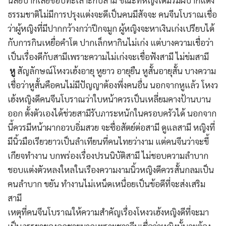
นิสัยปากเสียชอบทะเลาะกับสามี ขณะที่หญิงใดมีริมฝีปากแดง
ธรรมชาติไม่มีการปรุงแต่งจะดีเป็นคนมีสัจจะ คนจีนโบราณเชื่อ
ว่าผู้หญิงที่มีปากกว้างกว่าปีกจมูก ผู้หญิงจะหาเงินเก่งเปรียบได้
กับการกินเหยื่อคำโต ปากเล็กหากินไม่เก่ง แต่บางความเชื่อว่า
เป็นเรื่องดีกับสามีเพราะความไม่เก่งจะเชื่อฟังสามี ไม่ข่มสามี
หู
สัญลักษณ์โหงวเฮ้งอายุ หูยาว อายุยืน หูสั้นอายุสั้น บางความ
เชื่อว่าหูสั้นคือคนไม่มีปัญญาต้องพึ่งคนอื่น นอกจากหูแล้ว โหงว
เฮ้งหญิงดีคนจีนโบราณว่าใบหน้าควรเป็นเหลี่ยมคางป้านบาน
ออก ตั้งตัวเองได้ช่วยสามีรับภาระหนักในครอบครัวได้ นอกจาก
นี้ควรมีหน้าผากอวบอิ่มสวย จะซื่อสัตย์ต่อสามี ดูแลสามี หญิงที่
มีนิ้วมือเรียวยาวเป็นลำเทียนที่คนไทยว่างาม แต่คนจีนว่าจะขี้
เกียจทำงาน บกพร่องเรื่องปรนนิบัติสามี ไม่ชอบความลำบาก
ชอบแต่งตัวหลงใหลในเรืองความงามนิ้วหญิงดีควรสั้นกลมเป็น
คนลำบาก ขยัน ทำงานไม่เหน็ดเหนื่อยเป็นข้อดีที่จะส่งเสริม
สามี
เหตุที่คนจีนโบราณให้ความสำคัญเรื่องโหงวเฮ้งหญิงดีที่จะมา