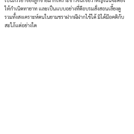
เป็นภรรยาของลูกชายมากเพราะชาวจีนเชื่อว่าหญิงนั้นจะต้อง
ให้กำเนิดทายาท และเป็นแบบอย่างที่ดีอบรมสั่งสอนเลี้ยงดู
รวมทั้งสงเคราะห์ตนในยามชราฝากผีฝากไข้ได้ มิได้มีอคติกับ
สะใภ้แต่อย่างใด