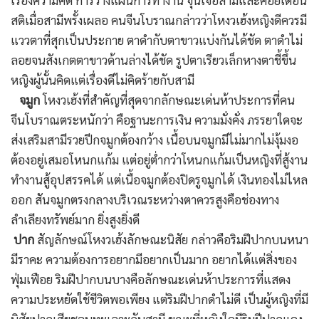
เรื่องความคิด การวางแผนการทำงาน จุนเจือสามีและคอยเตือน
สติเมื่อสามีพรั้งเผลอ คนจีนโบราณกล่าวว่าโหงวเฮ้งหญิงดีควรมี
แววตาที่สุกเป็นประกาย ตาดำกับตาขาวแบ่งกันได้ชัด ตาดำไม่
ลอยจนสังเกตตาขาวด้านล่างได้ชัด รูปตาเรียวเล็กหางตาชี้ขึ้น
หญิงผู้นั้นคิดแต่เรื่องดีไม่คิดร้ายกับสามี
จมูก
โหงวเฮ้งที่สำคัญที่สุดจากลักษณะเด่นห้าประการที่คน
จีนโบราณตระหนักว่า คือฐานะการเงิน ความมั่งคั่ง ภรรยาใดจะ
ส่งเสริมสามีรวยปีกจมูกต้องกว้าง เนื้อบนจมูกมีไม่มากไม่งุ้มงอ
ต้องอยู่เสมอโหนกแก้ม แต่อยู่ต่ำกว่าโหนกแก้มเป็นหญิงที่สู้งาน
ทำงานสู้อุปสรรคได้ แต่เนื้อจมูกต้องปิดรูจมูกได้ เงินทองไม่ไหล
ออก สันจมูกตรงกลางบริเวณระหว่างตาควรสูงคือช่องทาง
ลำเลียงทรัพย์มาก ยิ่งสูงยิ่งดี
ปาก
สัญลักษณ์โหงวเฮ้งลักษณะนิสัย กล่าวคือริมฝีปากบนหนา
มีราคะ ความต้องการอยากมีอยากเป็นมาก อยากได้แต่สิ่งของ
ฟุ่มเฟือย ริมฝีปากบนบางคือลักษณะเด่นห้าประการที่แสดง
ความประหยัดใช้ชีวิตพอเพียง แต่ริมฝีปากดำไม่ดี เป็นผู้หญิงที่มี