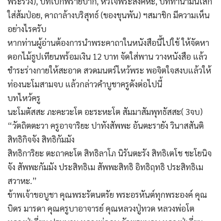
พระร่วง), บทเบิกพรายปาก, หัวใจพระสังคหะ, บททำน้ำมนเสก
ใส่ส้มป่อย, คาถาล้างบริสุทธ์ (ของขุนพัน) ฯสมาชิก มีความเห็น
อย่างไรครับ
หากท่านผู้อ่านต้องการนำพระคาถาในหนังสือนี้ไปใช้ ให้จัดหา
ดอกไม้ธูปเทียนพร้อมเงิน 12 บาท จัดใส่พาน วางหนังสือ แล้ว
ชำระร่างกายให้สะอาด สวดมนตร์ไหว้พระ พอจิตใจสงบแล้วให้
ท่องนะโมสามจบ แล้วกล่าวคำบูชาครูดังต่อไปนี้
บทไหว้ครู
นะโมตัสสะ ภะคะวะโต อะระหะโต สัมมาสัมพุทธัสสะ( 3จบ)
“วัตถิตตะวา ครูอาจาริยะ ปาทังสัพพะ อันตะรายัง วินาสสันติ
สิทธิกิจจัง สิทธิกัมมัง
สิทธิการิยะ ตะถาคะโต สิทธิลาโภ นิรันตะรัง สิทธิเตโช ชะโยนิจ
จัง สัพพะกัมมัง ประสิทธิเม สัพพะสิทธิ อิทธิฤทธิ ประสิทธิเม
สวาหะ.”
ข้าพเจ้าขอบูชา คุณพระรัตนตรัย พระอรหันต์ทุกพระองค์ คุณ
บิดร มารดา คุณครูบาอาจารย์ คุณหลวงปู่ทวด หลวงพ่อโต