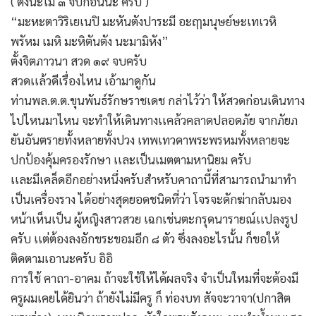
( ตั้งนะโม ๓ จบก่อนนะ ครับ )
“มะหะตาวิริเยเนปิ มะหันตังปาระมี อะฤๅมนุษย์ษะเทเวหิ
พรัหม เมหิ มะหิตันตัง นะมามิหัง”
ตั้งจิตภาวนา สวด ๑๙ จบครับ
สวดเเล้วดีเรื่องไหน เอ้ามาดูกัน
ท่านพล.ต.ต.ขุนพันธ์รักษราชเดช กล่าไว้ว่า ให้สวดก่อนเดินทาง
ไปไหนมาไหน จะทำให้เดินทางเเคล้วคลาดปลอดภัย จากภัยภ
ยันอันตรายทั้งหลายทั้งปวง เทพเทวดาพระพรหมทั้งหลายจะ
ปกป้องคุ้มครองรักษา เเละเป็นเมตตามหานิยม ครับ
เเละมีเคล็ดอีกอย่างหนึ่งครับสำหรับคาถานี้ที่สามารถนำมาทำ
เป็นเครื่องราง ได้อย่างสุดยอดชนิดที่ว่า โจรจะดักฆ่ากลับมอง
หน้าเห็นเป็น ผู้หญิงสาวสวย เฉกเช่นตะกรุดนารายณ์เเปลงรูป
ครับ เเต่ต้องลงอักขระขอมอีก ๘ ตัว ซึ่งลงอะไรนั้น ก็ขอให้
ติดตามเอานะครับ อิอิ
การใช้ คาถา-อาคม ถ้าจะใช้ให้ได้ผลจริง จำเป็นใหมที่จะต้องมี
ครูผมเคยได้ยินว่า ถ้ายังไม่มีครู ก็ ท่องบท สัจจะวาจา(ปกาสิต