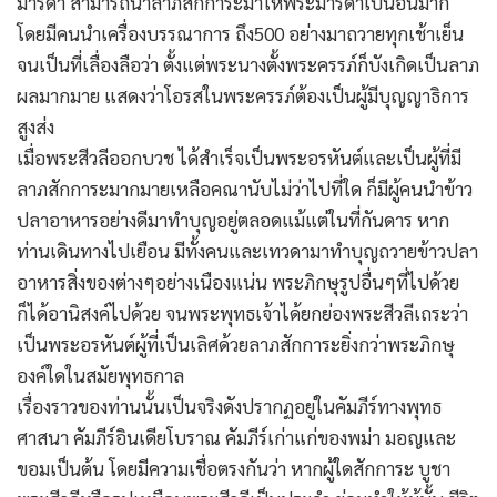
มารดา สามารถนำลาภสักการะมาให้พระมารดาเป็นอันมาก
โดยมีคนนำเครื่องบรรณาการ ถึง500 อย่างมาถวายทุกเช้าเย็น
จนเป็นที่เลื่องลือว่า ตั้งแต่พระนางตั้งพระครรภ์ก็บังเกิดเป็นลาภ
ผลมากมาย แสดงว่าโอรสในพระครรภ์ต้องเป็นผู้มีบุญญาธิการ
สูงส่ง
เมื่อพระสีวลีออกบวช ได้สำเร็จเป็นพระอรหันต์และเป็นผู้ที่มี
ลาภสักการะมากมายเหลือคณานับไม่ว่าไปที่ใด ก็มีผู้คนนำข้าว
ปลาอาหารอย่างดีมาทำบุญอยู่ตลอดแม้แต่ในที่กันดาร หาก
ท่านเดินทางไปเยือน มีทั้งคนและเทวดามาทำบุญถวายข้าวปลา
อาหารสิ่งของต่างๆอย่างเนืองแน่น พระภิกษุรูปอื่นๆที่ไปด้วย
ก็ได้อานิสงค์ไปด้วย จนพระพุทธเจ้าได้ยกย่องพระสีวลีเถระว่า
เป็นพระอรหันต์ผู้ที่เป็นเลิศด้วยลาภสักการะยิ่งกว่าพระภิกษุ
องค์ใดในสมัยพุทธกาล
เรื่องราวของท่านนั้นเป็นจริงดังปรากฏอยู่ในคัมภีร์ทางพุทธ
ศาสนา คัมภีร์อินเดียโบราณ คัมภีร์เก่าแก่ของพม่า มอญและ
ขอมเป็นต้น โดยมีความเชื่อตรงกันว่า หากผู้ใดสักการะ บูชา