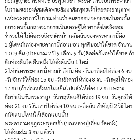
มะภิญญายะ สะทัตถะ ปะสุโตสิยา”พระคาถานี้เป็นพระคาถา
โบราณขององค์สมเด็จพระสัมมาสัมพุทธเจ้าโดยตรงอานุภาพ
แห่งพระคาถานี้โบราณท่านว่า คนยากจน จะกลายเป็นคนชั้น
กลาง คนชั้นกลางจะกลายเป็นเศรษฐีได้ หากตั้งใจจริงย่อม
ร่ำรวยได้ ไม่ต้องรอถึงชาติหน้า เคล็ดลับของพระคาถานี้คือ
1.ผู้ใดหมั่นท่องพระคาถานี้ก่อนนอน ทุกคืนอย่าให้ขาด จำนวน
1,009 คืน (ประมาณ 2 ปี 9 เดือน 9 วัน)ติดต่อกันอย่าให้ขาด ถ้า
ลืมท่องคืนใด คืนหนึ่ง ให้ตั้งต้นนับ 1 ใหม่
2.ให้ท่องพระคาถานี้ ตามกำลังวัน คือ -วันอาทิตย์ให้ท่อง 6 จบ
-วันจันทร์ให้ท่อง 15 จบ -วันอังคารให้ท่อง 8 จบ -วันพุธให้ท่อง
17 จบ (ถ้าท่องหลังหกโมงเย็นไปแล้วให้ท่อง 12 จบ เพราะ
ถือว่าเป็นวันพระราหู) -วันพฤหัสบดีให้ท่อง 19 จบ -วันศุกร์ให้
ท่อง 21 จบ ?วันเสาร์ให้ท่อง 10 จบ เคล็ดลับ สำคัญมี 2 วิธี ใคร
ถนัดแบบไหนให้เลือกแบบนั้น
พระคาถามงกุฎพระพุทธเจ้า (ของหลวงปู่เอี่ยม วัดหนัง)
ให้ตั้งนะโม 3 จบ แล้วว่า