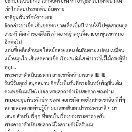
ปะกับไว้เป็นมงคล เสกจบครบทั้ง ห้า อาวุธมาเป็นห่าฝน มิได้
เข้าใกล้ตนประสกพ้น อันตราย
ยาดีขุนพันธรักษ์ราชเดช
จักกล่าวยาเข็ด เส้นขดอด?ขาดเด็ดเป็นปี ท่านให้ไปขุดสายหยุด
สวยศรี คัดเค้าของดีไม้รึเท้างอ หญ้าครุนจิ้งจายบนขุนเขาหนอ
อีกต่อไป
แก่นขี้เหล็กตัวหมอ ใส่หม้อสวยแสน ต้มกินตามแปลน เหมือน
แม้วหมุนไว เส้นหดหายเข็ด เรื่อง?แจ่มใส ตำราว่าไว้ไม้กระทู้ทิ่ง
หลุม..
พระคาถาดำเนินสะดวก สายเขาอ้อห้ามพลาด !!!!!!!!!
วันนี้วันศุกร์ สนุกสนาน อีกทั้งเป็นวันที่พระจันทร์เพ็ญขึ้นเต็ม
ดวงพอดีผมเปิดไปเจอ พระคาถาดำเนินสะดวก ของท่าน
พล.ต.ต.ขุนพันธรักษ์ราชเดช จอมขมังเวทย์ในสายเขาอ้อ ที่พี่ๆ
หลายต่อหลายท่านรู้จัก ผมเลยหยิบยกนำพระคาถาดี ๆ มา
เสนอ สำหรับพี่ๆๆ ที่ชอบในเรื่องของพระคาถา ครับ
พระคาถาดำเนินสะดวก มีใจความดังนี้ครับผม