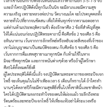
เวลาเข้านอนกราบพระในที่นอนแล้วว่าคาถานี้อีก 3-5-7-9 จบ
และถ้าใครปฏิบัติดังนี้ทุกวันเป็นนิจ จะมีลาภและมีความสุข
ความเจริญ เพราะหลวงพ่อปาน วัดบางนมโค จะโปรดบุคคลทั้ง
หลายทั่วไปที่ยากจนขัดสน เพื่อให้พ้นทุกข์จากความอดอยาก
แต่ท่านห้ามประพฤติความชั่ว ต้องรักษาศีล 2 ข้อที่สำคัญที่สุด
ให้ได้แน่นอนก่อนปฏิบัติพระคาถานี้ คือศีลข้อ 2 ของศีล 5 คือ
อทินนาทาน เว้นจากการลักทรัพย์หรือหยิบฉวยสิ่งของที่เจ้าของ
เขาไม่อนุญาตมาเป็นสมบัติของตน กับศีลข้อ 5 ของศีล 5 คือ
เว้นจากการดื่มเสพสุรายาเมาทุกชนิด กับห้ามใช้ในทาง
มิจฉาชีพทุกชนิด และการพนันต่างๆด้วย หรือถ้าผู้ใดรักษา
ศีล5ได้ทั้งหมดก็ยิ่งดี
ผู้ใดประพฤติได้ดั่งนี้แล้ว จงปฏิบัติตามพระคาถาของพระปัจเจก
โพธิ์ จะเห็นคุณในไม่ช้าเพียงเวลา 6 เดือนก็ทราบได้ ถ้าใครทำ
นานๆได้หลายปีก็จะมีความสุขดียิ่งขึ้นไปทั้งชาตินี้และชาติหน้า
ใครได้ปฏิบัติตามจงกระทำใจของตนให้ผ่องแผ้ว ระลึกถึงพระ
รัตนตรัยและพระปัจเจกโพธิ์ ให้เที่ยงแท้(อย่าได้ระแวงหรือ