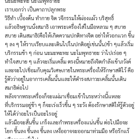
นะมะพะทะ นะโมพุทธายะ
เราบอกว่า เป็นคาถาปลุกพระ
วิธีทำ เบื้องต้น ทำกาย จิต วจีกรรมให้ผ่องแผ้ว บริสุทธิ์
แล้วอธิษฐานนั่งสมาธิ เอาพระเครื่องใส่ในมือหลวม ๆ สบาย
สบาย เดินสมาธิ(คือให้เกิดความปกติทางจิต อย่าให้วอกแวก ขึ้น
ๆ ลง ๆ ให้ราบเรียบและเดินไปในปกติอยู่เช่นนั้น)ช้า ๆแล้วเริ่ม
บริกรรมช้า ๆ ก่อน นะมะพะทะ นะโมพุทธายะ ว่าไปเร่อย ๆ
ทำใจสบาย ๆ แล้วจะเริ่มเคลิ้ม ตรงนี้หมายถึงจิตกำลังเข้าภวังค์
และจะไปเชิ่อมกับคุณวิเศษภายในพระเครื่องให้รักษาสติไว้ คือ
รู้ตัวว่าอยู่ในอาการเคลิ้มนั้นและให้ดำรงสภาวะเคลิ้มนั้นเดิน
สมาธิต่อไป
พลังจากพระเครื่องก็จะแผ่มาเชื่อมเข้าในระหว่างนี้แหละ
ที่บริกรรมอยู่ช้า ๆ ก็จะเร่งเร็วขึ้น ๆ ระวัง ต้องรักษาสติให้รู้ตัวอยู่
ให้ได้ว่าอะไรเป็นอะไรอยู่
แล้วมือจะสั่นขึ้น เกร็งและกำพระเครื่องแน่นขึ้น ต่อไปมือจะ
โยก ขึ้นลง ขึ้นลง ขึ้นลง เหงื่ออาจจะออกมาท่วมมือ หรือรักแร้