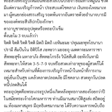
พระสีวลีหรือรูปเหมือนพระสีวลีเป็นประจำ ย่อมทำให้ผู้นั้น ชีวิต
มีแต่ความเจริญก้าวหน้า ประสบแต่โชคลาภ เงินทองไหลมาเท
มา ผู้คนยกย่องสรรเสริญ รอดพ้นจากอันตรายด้วยอำนาจบารมี
ขององค์พระสีวลีปกป้องรักษา
คาถาบูชาพระอุปคุตหรือพระบัวเข็ม
ตั้งนะโม 3 จบแล้วว่า
จิตติ จิตติ ริตติ ริตติ มิตถิ มิตถิ เอหิมะมะ ปทุมมะพุทโธนานา
ปรามี สัมปันโน อิติปิโส ภะคะวา มะอะอุ เมตตาจะมหาราชา
สัพพะสุขัง มหาลาภัง สัพพะโกรธัง วินัสสันติ อะหังวันทามิ
สัพพะทา.ให้สวด 3-5-7-9 จบหรือสวดเท่าอายุของผู้สวดก็ได้
เหมาะสำหรับท่านที่ต้องการเจริญก้าวหน้าในหน้าที่การงาน
อยู่เย็นเป็นสุข แคล้วคลาดปลอดภัย มีโชคลาภ สวดทุกวันปลด
หนี้ปลดสินได้
พระอุปคุตคือพระเถระรูปหนึ่งเกิดหลังพุทธกาลสองร้อยกว่าปี
ในสมัยพระเจ้าอโศกมหาราช ท่านมีฌานสมาบัติสูงส่ง สถิตอยู่
ณ.ท้องมหาสมุทร มีฤทธิเดชมากมาย ได้รับความเคารพนับถือ