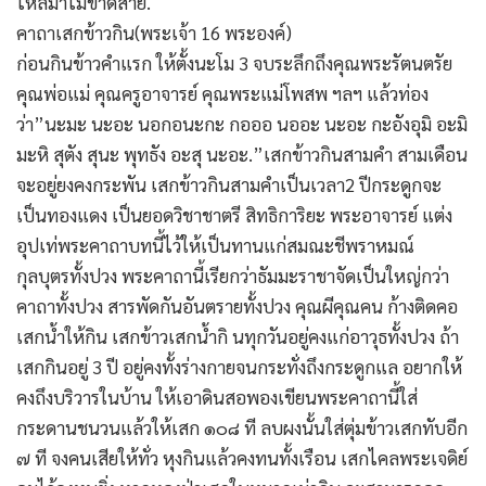
ไหลมาไม่ขาดสาย.
คาถาเสกข้าวกิน(พระเจ้า 16 พระองค์)
ก่อนกินข้าวคำแรก ให้ตั้งนะโม 3 จบระลึกถึงคุณพระรัตนตรัย
คุณพ่อแม่ คุณครูอาจารย์ คุณพระแม่โพสพ ฯลฯ แล้วท่อง
ว่า”นะมะ นะอะ นอกอนะกะ กอออ นออะ นะอะ กะอังอุมิ อะมิ
มะหิ สุตัง สุนะ พุทธัง อะสุ นะอะ.”เสกข้าวกินสามคำ สามเดือน
จะอยู่ยงคงกระพัน เสกข้าวกินสามคำเป็นเวลา2 ปีกระดูกจะ
เป็นทองแดง เป็นยอดวิชาชาตรี สิทธิการิยะ พระอาจารย์ แต่ง
อุปเท่พระคาถาบทนี้ไว้ให้เป็นทานแก่สมณะชีพราหมณ์
กุลบุตรทั้งปวง พระคาถานี้เรียกว่าธัมมะราชาจัดเป็นใหญ่กว่า
คาถาทั้งปวง สารพัดกันอันตรายทั้งปวง คุณผีคุณคน ก้างติดคอ
เสกน้ำให้กิน เสกข้าวเสกน้ำกิ นทุกวันอยู่คงแก่อาวุธทั้งปวง ถ้า
เสกกินอยู่ 3 ปี อยู่คงทั้งร่างกายจนกระทั่งถึงกระดูกแล อยากให้
คงถึงบริวารในบ้าน ให้เอาดินสอพองเขียนพระคาถานี้ใส่
กระดานชนวนแล้วให้เสก ๑๐๘ ที ลบผงนั้นใส่ตุ่มข้าวเสกทับอีก
๗ ที จงคนเสียให้ทั่ว หุงกินแล้วคงทนทั้งเรือน เสกไคลพระเจดิย์