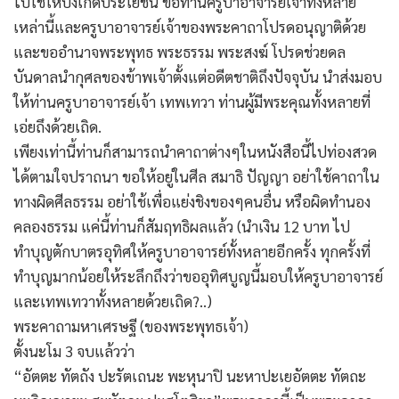
ไปใช้ให้บังเกิดประโยชน์ ขอท่านครูบาอาจารย์เจ้าทั้งหลาย
เหล่านี้และครูบาอาจารย์เจ้าของพระคาถาโปรดอนุญาติด้วย
และขออำนาจพระพุทธ พระธรรม พระสงฆ์ โปรดช่วยดล
บันดาลนำกุศลของข้าพเจ้าตั้งแต่อดีตชาติถึงปัจจุบัน นำส่งมอบ
ให้ท่านครูบาอาจารย์เจ้า เทพเทวา ท่านผู้มีพระคุณทั้งหลายที่
เอ่ยถึงด้วยเถิด.
เพียงเท่านี้ท่านก็สามารถนำคาถาต่างๆในหนังสือนี้ไปท่องสวด
ได้ตามใจปราถนา ขอให้อยู่ในศีล สมาธิ ปัญญา อย่าใช้คาถาใน
ทางผิดศีลธรรม อย่าใช้เพื่อแย่งชิงของๆคนอื่น หรือผิดทำนอง
คลองธรรม แค่นี้ท่านก็สัมฤทธิผลแล้ว (นำเงิน 12 บาท ไป
ทำบุญตักบาตรอุทิศให้ครูบาอาจารย์ทั้งหลายอีกครั้ง ทุกครั้งที่
ทำบุญมากน้อยให้ระลึกถึงว่าขออุทิศบูญนี้มอบให้ครูบาอาจารย์
และเทพเทวาทั้งหลายด้วยเถิด?..)
พระคาถามหาเศรษฐี (ของพระพุทธเจ้า)
ตั้งนะโม 3 จบแล้วว่า
“อัตตะ ทัตถัง ปะรัตเถนะ พะหุนาปิ นะหาปะเยอัตตะ ทัตถะ