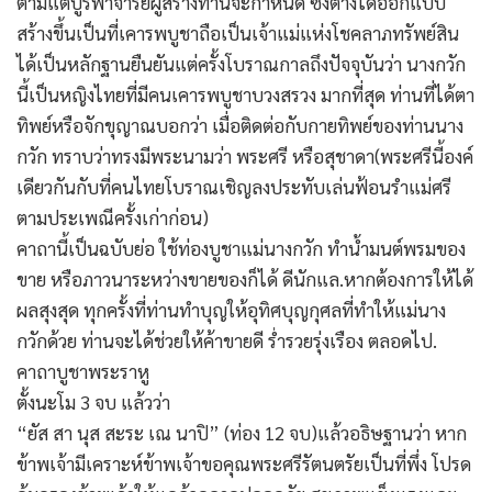
ตามแต่บูรพาจารย์ผู้สร้างท่านจะกำหนด ซึ่งต่างได้ออกแบบ
สร้างขึ้นเป็นที่เคารพบูชาถือเป็นเจ้าแม่แห่งโชคลาภทรัพย์สิน
ได้เป็นหลักฐานยืนยันแต่ครั้งโบราณกาลถึงปัจจุบันว่า นางกวัก
นี้เป็นหญิงไทยที่มีคนเคารพบูชาบวงสรวง มากที่สุด ท่านที่ได้ตา
ทิพย์หรือจักขุญาณบอกว่า เมื่อติดต่อกับกายทิพย์ของท่านนาง
กวัก ทราบว่าทรงมีพระนามว่า พระศรี หรือสุชาดา(พระศรีนี้องค์
เดียวกันกับที่คนไทยโบราณเชิญลงประทับเล่นฟ้อนรำแม่ศรี
ตามประเพณีครั้งเก่าก่อน)
คาถานี้เป็นฉบับย่อ ใช้ท่องบูชาแม่นางกวัก ทำน้ำมนต์พรมของ
ขาย หรือภาวนาระหว่างขายของก็ได้ ดีนักแล.หากต้องการให้ได้
ผลสุงสุด ทุกครั้งที่ท่านทำบุญให้อุทิศบุญกุศลที่ทำให้แม่นาง
กวักด้วย ท่านจะได้ช่วยให้ค้าขายดี ร่ำรวยรุ่งเรือง ตลอดไป.
คาถาบูชาพระราหู
ตั้งนะโม 3 จบ แล้วว่า
“ยัส สา นุส สะระ เณ นาปิ” (ท่อง 12 จบ)แล้วอธิษฐานว่า หาก
ข้าพเจ้ามีเคราะห์ข้าพเจ้าขอคุณพระศรีรัตนตรัยเป็นที่พึ่ง โปรด