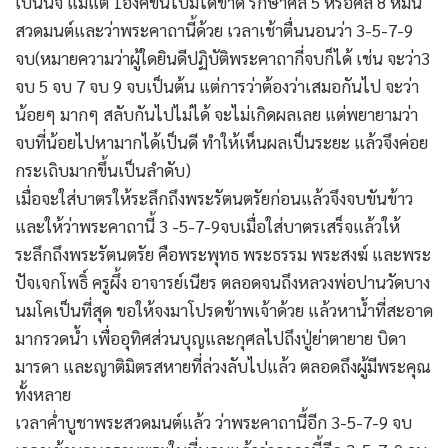
เป็นนิจ แม้แต่ 1องค์ขึ้นไปมิได้ขาด รักษาศีล 5 หรือศีล 8 หมั่น
สวดมนต์และว่าพระคาถานี้ด้วย เวลาเช้าตื่นนอนว่า 3-5-7-9
จบ(หมายความว่าผู้ใดยินดีปฏิบัติพระคาถากี่จบก็ได้ เช่น จะว่า3
จบ 5 จบ 7 จบ 9 จบเป็นต้น แต่การว่าต้องว่าเสมอกันไป จะว่า
น้อยๆ มากๆ สลับกันไปไม่ได้ จะไม่เกิดผลเลย แต่พยายามว่า
จบที่น้อยไปหามากได้เป็นดี ทำให้เห็นผลเป็นระยะ แล้วจึงค่อย
กระเถิบมากขึ้นเป็นลำดับ)
เมื่อจะใส่บาตรให้ระลึกถึงพระรัตนตรัยก่อนแล้วจึงจบขันข้าว
และให้ว่าพระคาถานี้ 3 -5-7-9จบเมื่อใส่บาตรเสร็จแล้วให้
ระลึกถึงพระรัตนตรัย คือพระพุทธ พระธรรม พระสงฆ์ และพระ
ปัจเจกโพธิ์ ครูผึ้ง อาจารย์เนียร ตลอดจนถึงหลวงพ่อปานวัดบาง
นมโคเป็นที่สุด ขอให้จงมาโปรดข้าพเจ้าด้วย แล้วหาน้ำที่สะอาด
มากรวดน้ำ เพื่ออุทิศส่วนบุญและกุศลไปถึงปู่ย่าตายาย บิดา
มารดา และญาติมิตรสหายที่ล่วงลับไปแล้ว ตลอดถึงผู้มีพระคุณ
ทั้งหลาย
เวลาค่ำบูชาพระสวดมนต์แล้ว ว่าพระคาถานี้อีก 3-5-7-9 จบ