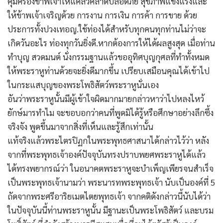
คุ้มครองข้าพเจ้าให้แคล้วคลาดปลอดภัย สุขภาพแข็งแรงและ
ให้ข้าพเจ้าเจริญด้วย การงาน การเงิน การค้า การขาย ด้วย
ประการทั้งปวงเทอญ.ใช้ท่องได้สำหรับทุกคนทุกท่านไม่ว่าจะ
เกิดวันอะไร ท่องทุกวันยิ่งดี.หากต้องการให้ได้ผลสูงสุด เมื่อท่าน
ทำบุญ สวดมนต์ นั่งกรรมฐานแล้วขออุทิศบุญกุศลที่ทำทั้งหมด
ให้พระราหูท่านด้วยจะยิ่งดีมากขึ้น เปรียบเสมือนคุณได้เข้าไป
ในกระแสบุญของพระโพธิสัตว์พระราหูนั่นเอง
อันว่าพระราหูนั้นมีผู้เข้าใจผิดมากมายกล่าวหาว่าไปหลงไหว้
ยักษ์มารทำไม จะขอบอกว่าคนที่พูดมิได้รู้หรือศึกษาอย่างลึกซึ้ง
จริงจัง พูดขึ้นมาจากสิ่งที่เห็นและรู้สึกเท่านั้น
แท้จริงแล้วพระไตรปิฏกในพระพุทธศาสนาได้กล่าวไว้ว่า หลัง
จากที่พระพุทธเจ้าองค์ปัจจุบันทรงปราบพยศพระราหูได้แล้ว
ได้ทรงพยากรณ์ว่า ในอนาคตพระราหูจะบำเพ็ญเพียรจนสำเร็จ
เป็นพระพุทธเจ้านามว่า พระนารทพระพุทธเจ้า นับเป็นองค์ที่ 5
ถัดจากพระศรีอาริยเมตไตยพุทธเจ้า จากคติดังกล่าวนี้นับได้ว่า
ในปัจจุบันนี้ท่านพระราหูนั้น มีฐานะเป็นพระโพธิสัตว์ และบรม