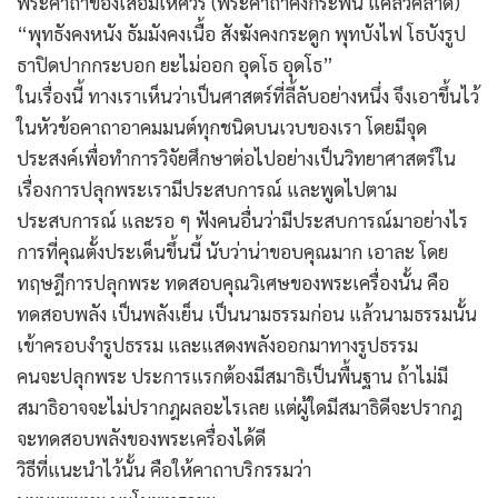
พระคาถาของเสือมเหศวร (พระคาถาคงกระพัน แคล้วคลาด)
“พุทธังคงหนัง ธัมมังคงเนื้อ สังฆังคงกระดูก พุทบังไฟ โธบังรูป
ธาปิดปากกระบอก ยะไม่ออก อุดโธ อุดโธ”
ในเรื่องนี้ ทางเราเห็นว่าเป็นศาสตร์ที่ลี้ลับอย่างหนึ่ง จึงเอาขึ้นไว้
ในหัวข้อคาถาอาคมมนต์ทุกชนิดบนเวบของเรา โดยมีจุด
ประสงค์เพื่อทำการวิจัยศึกษาต่อไปอย่างเป็นวิทยาศาสตร์ใน
เรื่องการปลุกพระเรามีประสบการณ์ และพูดไปตาม
ประสบการณ์ และรอ ๆ ฟังคนอื่นว่ามีประสบการณ์มาอย่างไร
การที่คุณตั้งประเด็นขึ้นนี้ นับว่าน่าขอบคุณมาก เอาละ โดย
ทฤษฎีการปลุกพระ ทดสอบคุณวิเศษของพระเครื่องนั้น คือ
ทดสอบพลัง เป็นพลังเย็น เป็นนามธรรมก่อน แล้วนามธรรมนั้น
เข้าครอบงำรูปธรรม และแสดงพลังออกมาทางรูปธรรม
คนจะปลุกพระ ประการแรกต้องมีสมาธิเป็นพื้นฐาน ถ้าไม่มี
สมาธิอาจจะไม่ปรากฎผลอะไรเลย แต่ผู้ใดมีสมาธิดีจะปรากฎ
จะทดสอบพลังของพระเครื่องได้ดี
วิธีที่แนะนำไว้นั้น คือให้คาถาบริกรรมว่า