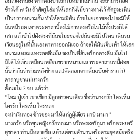
อมไว้คงทนยิ่ง หากหลงป่าเสกใบหมากเม่ากิน จะสามารถอด
ข้าวได้ ๗ วัน ถ้าศัตรูไล่มาให้เสกกิ่งไม้ขวางทางไว้ ศัตรูจะเห็น
เป็นขวากหนามกั้น ทำให้ตามมิทัน ถ้าขโมยเอาของไปจะมิให้
มันหนีรอด เอาพระคาถานี้ลงไม้กาหลงหรือใบไม้ทั้งปวงก็ได้
เสก แล้วนำไปฝังตรงที่มันขโมยของไปมันจะมิไปไหน เดินวน
เวียนอยู่ในที่นั้นเองหาทางออกมิเจอ ถ้าจะให้มันเจ็บเท้า ให้เสก
หนามแหลมแทงรอยตีนมัน จะเป็นที่ส้นหรือกลางตีน มันไป
มิได้ ให้เจ็บเหมือนเหยียบขวากหนามแล พระคาถาบทนี้ฝอย
นั้นว่ากันว่าท่วมหลังช้าง แล.(คัดลอกจากต้นฉบับตำราเก่า)
คาถาบูชาแม่นางกวัก
ตั้งนะโม 3 จบ แล้วว่า
“โอม ปู่เจ้า เขาเขียว มีลูกสาวคนเดียว ชื่อว่านางกวัก ใครเห็น
ใครรัก ใครเห็น ใครหลง
จงนำเงินทอง ข้าวของ มาให้แก่กูผู้เดียว มานิ มามา”
นางกวัก หรือขุนหญิงกวักทองมา หรือพระศรีอุมา หรือพระเทวี
สุชาดา ท่านมีหลายชื่อ แล้วแต่ตามตำนานหรือตามยุคสมัยหรือ