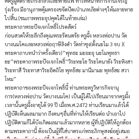
ศัตรูผู้คิดร้ายเกรงกลัวและพ่ายแพ้ ทำให้หน้าที่การงานเจริญ
รุ่งเรือง มีอานุภาพคุ้มครองขจัดปัดเป่าเภทภัยต่างๆให้มลายหาย
ไปสิ้น.(ชมภาพพระอุปคุตได้ในท้ายเล่ม)
พระคาถาพระปัจเจกโพธิ์โปรดสัตว์
ก่อนสวดให้ระลึกถึงคุณพระรัตนตรัย ครูผึ้ง หลวงพ่อปาน วัด
บางนมโคและหลวงพ่อฤาษีลิงดำ วัดท่าซุง(ตั้งนะโม 3 จบ )(
พระคาถาบทนำว่าครั้งเดียว)”พุทธะ มะอะอุ นะโมพุทธา
ยะ”พระคาถาพระปัจเจกโพธิ์”วิระทะโย วิระโคนายัง วิระหิงสา
วิระทาสี วิระทาสาวิระอิตถิโย พุทธัสะ มานีมามะ พุทธัสะ สวา
โหม”
พระคาถาของพระปัจเจกโพธิ์นี้ ท่านพระครูวิหารกิจจานุ
การ(หลวงพ่อปาน วัดบางนมโค) เป็นผู้ได้ไปเรียนมาจากครูผึ้ง
เวลานั้นครูผึ้งอายุได้ 99 ปี เมื่อพ.ศ.2472 ท่านเรียนมาแล้วได้
ปฏิบัติเห็นผลมามาก ถึงคนๆอื่นที่ท่านให้เรียนต่อ นำเอาไป
ปฏิบัติตามก็ได้บังเกิดผลมาแล้วมากหลาย ผู้ที่ปฏิบัติให้ถูกต้อง
ตามพระคาถานี้ ต้องเป็นผู้ที่ใส่บาตรแก่พระภิกษุสงฆ์อยู่เสมอ