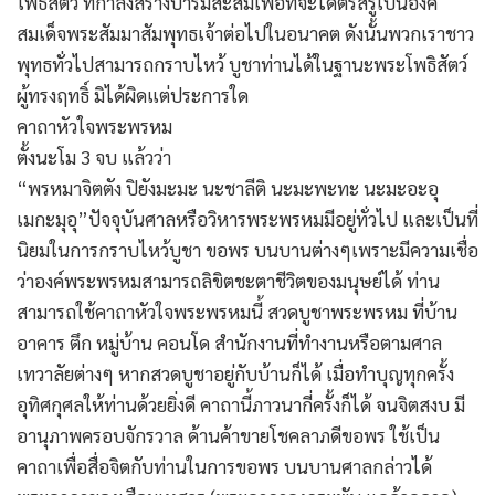
โพธิ์สัตว์ ที่กำลังสร้างบารมีสะสมเพื่อที่จะได้ตรัสรู้เป็นองค์
สมเด็จพระสัมมาสัมพุทธเจ้าต่อไปในอนาคต ดังนั้นพวกเราชาว
พุทธทั่วไปสามารถกราบไหว้ บูชาท่านได้ในฐานะพระโพธิสัตว์
ผู้ทรงฤทธิ์ มิได้ผิดแต่ประการใด
คาถาหัวใจพระพรหม
ตั้งนะโม 3 จบ แล้วว่า
“พรหมาจิตตัง ปิยังมะมะ นะชาลีติ นะมะพะทะ นะมะอะอุ
เมกะมุอุ”ปัจจุบันศาลหรือวิหารพระพรหมมีอยู่ทั่วไป และเป็นที่
นิยมในการกราบไหว้บูชา ขอพร บนบานต่างๆเพราะมีความเชื่อ
ว่าองค์พระพรหมสามารถลิขิตชะตาชีวิตของมนุษย์ได้ ท่าน
สามารถใช้คาถาหัวใจพระพรหมนี้ สวดบูชาพระพรหม ที่บ้าน
อาคาร ตึก หมู่บ้าน คอนโด สำนักงานที่ทำงานหรือตามศาล
เทวาลัยต่างๆ หากสวดบูชาอยู่กับบ้านก็ได้ เมื่อทำบุญทุกครั้ง
อุทิศกุศลให้ท่านด้วยยิ่งดี คาถานี้ภาวนากี่ครั้งก็ได้ จนจิตสงบ มี
อานุภาพครอบจักรวาล ด้านค้าขายโชคลาภดีขอพร ใช้เป็น
คาถาเพื่อสื่อจิตกับท่านในการขอพร บนบานศาลกล่าวได้