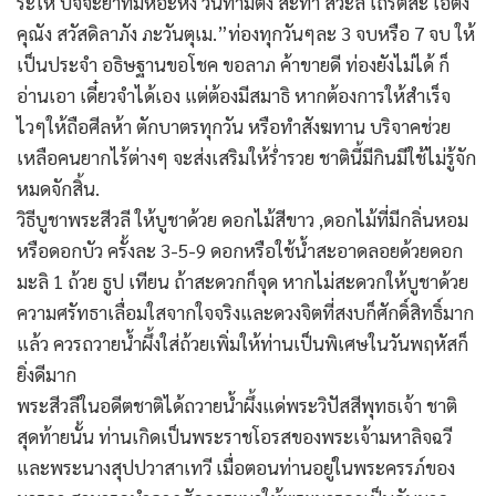
ระโห ปัจจะยาทัมหิอะหัง วันทามิตัง สะทา สีวะลี เถรัตสะ เอตัง
คุณัง สวัสดิลาภัง ภะวันตุเม.”ท่องทุกวันๆละ 3 จบหรือ 7 จบ ให้
เป็นประจำ อธิษฐานขอโชค ขอลาภ ค้าขายดี ท่องยังไม่ได้ ก็
อ่านเอา เดี๋ยวจำได้เอง แต่ต้องมีสมาธิ หากต้องการให้สำเร็จ
ไวๆให้ถือศีลห้า ตักบาตรทุกวัน หรือทำสังฆทาน บริจาคช่วย
เหลือคนยากไร้ต่างๆ จะส่งเสริมให้ร่ำรวย ชาตินี้มีกินมีใช้ไม่รู้จัก
หมดจักสิ้น.
วิธีบูชาพระสีวลี ให้บูชาด้วย ดอกไม้สีขาว ,ดอกไม้ที่มีกลิ่นหอม
หรือดอกบัว ครั้งละ 3-5-9 ดอกหรือใช้น้ำสะอาดลอยด้วยดอก
มะลิ 1 ถ้วย ธูป เทียน ถ้าสะดวกก็จุด หากไม่สะดวกให้บูชาด้วย
ความศรัทธาเลื่อมใสจากใจจริงและดวงจิตที่สงบก็ศักดิ์สิทธิ์มาก
แล้ว ควรถวายน้ำผึ้งใส่ถ้วยเพิ่มให้ท่านเป็นพิเศษในวันพฤหัสก็
ยิ่งดีมาก
พระสีวลีในอดีตชาติได้ถวายน้ำผึ้งแด่พระวิปัสสีพุทธเจ้า ชาติ
สุดท้ายนั้น ท่านเกิดเป็นพระราชโอรสของพระเจ้ามหาลิจฉวี
และพระนางสุปปวาสาเทวี เมื่อตอนท่านอยู่ในพระครรภ์ของ