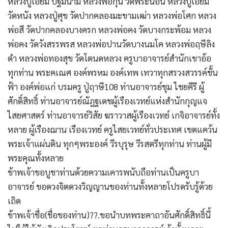
หลวงปู่เอี่ยม ปฐมนาม หลวงพ่อกุน วัดพระนอน หลวงปู่เอี่ยม
วัดหนัง หลวงปู่ศุข วัดปากคลองมะขามเฒ่า หลวงพ่อโศก หลวง
พ่อสี วัดปากคลองบางครก หลวงพ่อคง วัดบางกระพ้อม หลวง
พ่อคง วัดวังสรรพรส หลวงพ่อปานวัดบางนมโค หลวงพ่อฤษีลิง
ดำ หลวงพ่อทองสุข วัดโตนดหลวง ครูบาอาจารย์สำนักเขาอ้อ
ทุกท่าน พระคเณศ องค์พรหม องค์เทพ เทวาทุกสรวงสวรรค์ชั้น
ฟ้า องค์พ่อแก่ บรมครู ปู่ฤาษี108 ท่านอาจารย์ชุม ไชยคีรี ผู้
ศักดิ์สิทธิ์ ท่านอาจารย์ณัฎฐเดชผู้เรืองเวทย์แห่งสำนักกุญแจ
ไสยศาสตร์ ท่านอาจารย์วิสัย ฆราวาสผู้เรืองเวทย์ เกจิอาจารย์ทั้ง
หลาย ผู้เรืองฌาน เรืองเวทย์ ครูไสยเวทย์ทั่วประเทศ เขตแคว้น
พระเจ้าแผ่นดิน ทุกๆพระองค์ วีรบุรุษ วีรสตรีทุกท่าน ท่านผู้มี
พระคุณทั้งหลาย
ข้าพเจ้าขอบูชาท่านด้วยความเคารพนับถือท่านเป็นครูบา
อาจารย์ ขอดวงจิตดวงวิญญานของท่านทั้งหลายโปรดรับรู้ด้วย
เถิด
ข้าพเจ้าชื่อ(ชื่อของท่าน)??.ขอนำบทพระคาถาอันศักดิ์สิทธิ์นี้