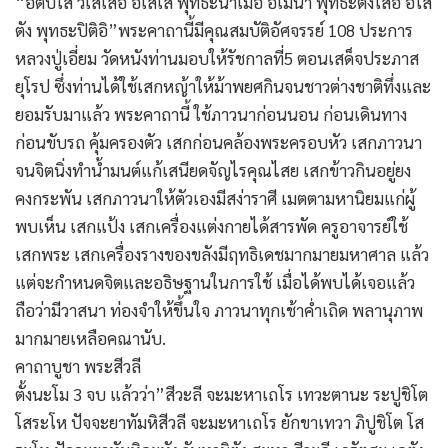
“อิติปิโส วิเสเสอิ อิเสเส พุทธะนาเมอิ อิเมนา พุทธะตังโสอิ อิโส
ตัง พุทธะปิติอิ”พระคาถานี้มีคุณสมบัติอัศจรรย์ 108 ประการ
หลวงปู่เอี่ยม วัดหนังท่านมอบให้รัชกาลที่5 ตอนเสด็จประภาส
ยุโรป ซึ่งท่านได้ใช้เสกหญ้าให้ม้าพยศกินจนชาวต่างชาติทึ่งและ
ยอมรับมาแล้ว พระคาถานี้ ใช้ภาวนาก่อนนอน ก่อนเดินทาง
ก่อนขับรถ คุ้มครองตัว เสกก่อนคล้องพระครอบหัว เสกภาวนา
จนจิตนิ่งทำน้ำมนต์แก้เสนียดจัญไรคุณไสย เสกข้าวกินอยู่ยง
คงกระพัน เสกภาวนาให้ตัวเองมีสง่าราศี เมตตามหานิยมแก่ผู้
พบเห็น เสกแป้ง เสกเครื่องแต่งกายได้สารพัด ครูอาจารย์ใช้
เสกพระ เสกเครื่องรางของขลังมีฤทธิเดชมากมายมหาศาล แล้ว
แต่จะกำหนดจิตและอธิษฐานในการใช้ เมื่อได้พบได้เจอแล้ว
ถือว่ามีวาสนา ท่องจำให้ขึ้นใจ ภาวนาทุกเช้าค่ำเถิด พลานุภาพ
มากมายเหลือคณานับ.
คาถาบูชา พระสีวลี
ตั้งนะโม 3 จบ แล้วว่า”สีวะลี จะมะหาเถโร เทวะตานะ ระปูชิโต
โสระโห ปัจจะยาทัมหิสีวลี จะมะหาเถโร ยักขาเทวา ภิปูชิโต โส