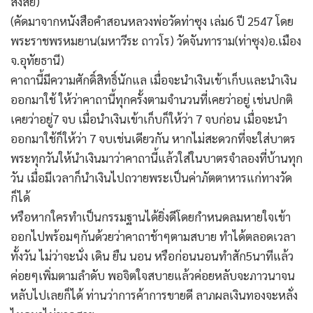
สงสัย)
(คัดมาจากหนังสือคำสอนหลวงพ่อวัดท่าซุง เล่ม6 ปี 2547 โดย
พระราชพรหมยาน(มหาวีระ ถาวโร) วัดจันทาราม(ท่าซุง)อ.เมือง
จ.อุทัยธานี)
คาถานี้มีความศักดิ์สิทธิ์นักแล เมื่อจะนำเงินเข้าเก็บและนำเงิน
ออกมาใช้ ให้ว่าคาถานี้ทุกครั้งตามจำนวนที่เคยว่าอยู่ เช่นปกติ
เคยว่าอยู่7 จบ เมื่อนำเงินเข้าเก็บก็ให้ว่า 7 จบก่อน เมื่อจะนำ
ออกมาใช้ก็ให้ว่า 7 จบเช่นเดียวกัน หากไม่สะดวกที่จะใส่บาตร
พระทุกวันให้นำเงินมาว่าคาถานี้แล้วใส่ในบาตรจำลองที่บ้านทุก
วัน เมื่อมีเวลาก็นำเงินไปถวายพระเป็นค่าภัตตาหารแก่ทางวัด
ก็ได้
หรือหากใครทำเป็นกรรมฐานได้ยิ่งดีโดยกำหนดลมหายใจเข้า
ออกไปพร้อมๆกันด้วยว่าคาถาช้าๆตามสบาย ทำได้ตลอดเวลา
ทั้งวัน ไม่ว่าจะนั่ง เดิน ยืน นอน หรือก่อนนอนทำสัก5นาทีแล้ว
ค่อยๆเพิ่มตามลำดับ พอจิตใจสบายแล้วค่อยหลับจะภาวนาจน
หลับไปเลยก็ได้ ท่านว่าการค้าการขายดี ลาภผลเงินทองจะหลั่ง