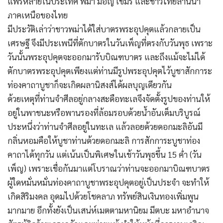
แพร่หลายในประเทศ พม่า มอญ เขมร และชาวไทยล้านนา
ภาคเหนือของไทย
มีประวัติเล่าว่าชาวพม่าได้ใส่บาตรพระอุปคุตแล้วกลายเป็น
เศรษฐี จึงมีประเพนีที่ตักบาตรในวันเพ็ญที่ตรงกับวันพุธ เพราะ
วันนั้นพระอุปคุตจะออกมารับบิณฑบาตร และถึงแม้จะไม่ได้
ตักบาตรพระอุปคุตเพียงแต่ท่านมีรูปพระอุปคุตไว้บูชาสักการะ
ท่องคาถาบูชาก็จะเกิดผลานิสงส์ได้ผลบุญเดียวกัน
ด้วยเหตุที่ท่านจำศีลอยู่กลางสะดือทะเลจึงจัดตั้งรูปของท่านให้
อยู่ในพาชนะหรือพานรองที่ล้อมรอบด้วยน้ำอันเต็มบริบูรณ์
ประหนึ่งว่าท่านจำศีลอยู่ในทะเล แล้วลอยด้วยดอกมะลิอันมี
กลิ่นหอมคือให้บูชาท่านด้วยดอกมะลิ การสักการะบูชาท่อง
คาถาได้ทุกวัน แต่เน้นเป็นพิเศษในเช้าวันพุธขึ้น 15 ค่ำ (วัน
เพ็ญ) เพราะเชื่อกันมาแต่โบราณว่าท่านจะออกมาบิณฑบาตร
ผู้ใดหมั่นหมั่นท่องคาถาบูชาพระอุปคุตอยู่เป็นประจำ จะทำให้
เกิดสิริมงคล อุดมไปด้วยโชคลาภ ทรัพย์สินเงินทองเพิ่มพูน
มากมาย อีกทั้งยังเป็นเสน่ห์เมตตามหานิยม มีตบะ มหาอำนาจ