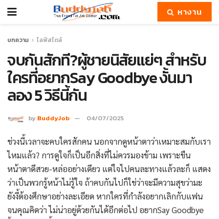
หางาน
บทความ
ไลฟ์สไตล์
จบกันสักที?ผู้ชายนิสัยแย่ๆ สำหรับ
ใครที่อยากSay Goodbye งั้นมา
ลอง 5 วิธีนี้กัน
by
BuddyJob
04/07/2025
ช่วงนี้เวลาจะคบใครสักคน นอกจากดูหน้าตาว่าเหมาะสมกับเรา
ไหมแล้ว? การดูใจก็เป็นอีกสิ่งที่ไม่ควรมองข้าม เพราะขืน
หน้าตาดีสวย-หล่ออย่างเดียว แต่ใจไปคนละทางแล้วละก็ แสดง
ว่าเป็นพวกรู้หน้าไม่รู้ใจ ถ้าคบกันไปก็ใช่ว่าจะมีความสุขว่ามะ
ยังงี้ต้องศึกษาอย่างละเอียด หากใครที่กำลังอยากเลิกกับแฟน
จนคุณคิดว่า ไม่น่าอยู่ด้วยกันได้อีกต่อไป อยากSay Goodbye