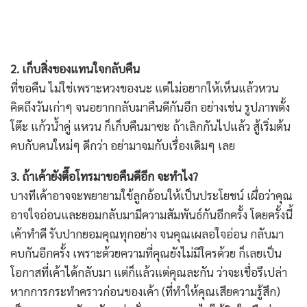
2. เก็บสิ่งของแทนใจกลับคืน
ที่ขอคืน ไม่ใช่เพราะหวงของนะ แต่ไม่อยากให้เห็นแล้วหวน
คิดถึงวันเก่าๆ จนอยากกลับมาคืนดีกันอีก อย่างเช่น รูปภาพตั้ง
โต๊ะ แก้วน้ำคู่ แหวน ก็เก็บคืนมาซะ ถ้าเลิกกันไปแล้ว สู้เริ่มต้น
คบกับคนใหม่ๆ ดีกว่า อย่ามาจมกับเรื่องเดิมๆ เลย
3. ถ้าเค้ายังตื๊อโทรมาขอคืนดีอีก จะทำไง?
บางทีเค้าอาจจะพยายามใช้ลูกอ้อนให้เป็นประโยชน์ เผื่อว่าคุณ
อาจใจอ่อนและยอมกลับมามีความสัมพันธ์กันอีกครั้ง โดยครั้งนี้
เค้าทำดี รับปากยอมคุณทุกอย่าง จนคุณเผลอใจอ่อน กลับมา
คบกันอีกครั้ง เพราะด้วยความที่คุณยังไม่มีใครด้วย ก็เลยเป็น
โอกาสที่เค้าได้กลับมา แต่ก็แล้วแต่คุณละกัน ว่าจะเชื่อรึเปล่า
หากการกระทำคราวก่อนของเค้า (ที่ทำให้คุณเสียความรู้สึก)