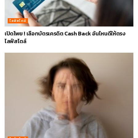
ไลฟ์สไตล์
เปิดโพย ! เลือกบัตรเครดิต Cash Back อันไหนดีให้ตรง
ไลฟ์สไตล์