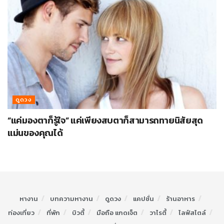
ดูดวง
“แค่มองตาก็รู้ใจ” แค่เพียงสบตาก็สามารถทายนิสัยสุด
แม่นของคุณได้
หางาน
บทความหางาน
ดูดวง
แคปชั่น
ร้านอาหาร
ท่องเที่ยว
ที่พัก
บิวตี้
มือถือ แกดเจ็ต
วาไรตี้
ไลฟ์สไตล์