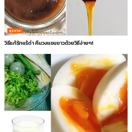
สุขภาพ
วิธีแก้รักแร้ดำ คืนวงแขนขาวด้วยวิธีง่ายๆ!