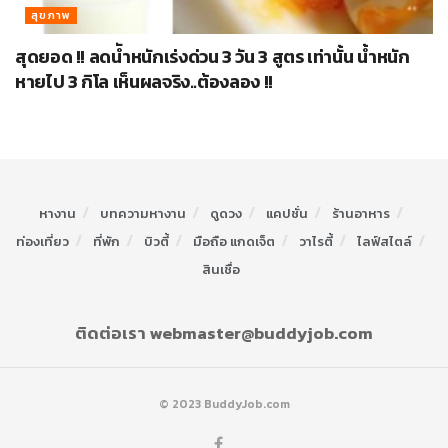
สุขภาพ
สุดยอด !! ลดนัำหนักเร่งด่วน 3 วัน 3 สูตร เท่านั้น น้ำหนัก
หายไป 3 กิโล เห็นผลจริง..ต้องลอง !!
หางาน
บทความหางาน
ดูดวง
แคปชั่น
ร้านอาหาร
ท่องเที่ยว
ที่พัก
บิวตี้
มือถือ แกดเจ็ต
วาไรตี้
ไลฟ์สไตล์
สินเชื่อ
ติดต่อเรา webmaster@buddyjob.com
© 2023 BuddyJob.com