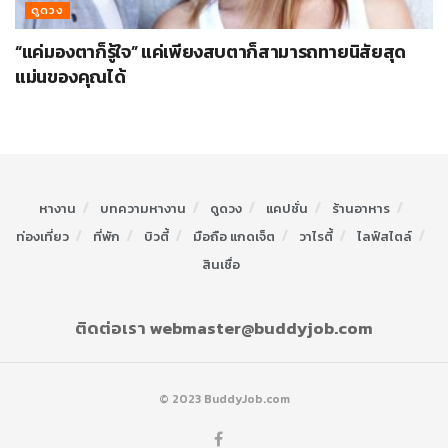
ดูดวง
“แค่มองตาก็รู้ใจ” แค่เพียงสบตาก็สามารถทายนิสัยสุด
แม่นของคุณได้
หางาน
บทความหางาน
ดูดวง
แคปชั่น
ร้านอาหาร
ท่องเที่ยว
ที่พัก
บิวตี้
มือถือ แกดเจ็ต
วาไรตี้
ไลฟ์สไตล์
สินเชื่อ
ติดต่อเรา webmaster@buddyjob.com
© 2023 BuddyJob.com