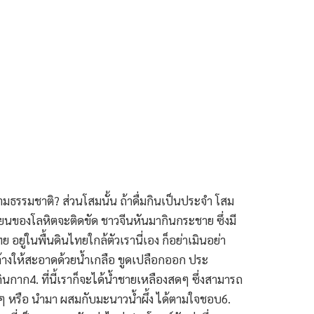
ธรรมชาติ? ส่วนโสมนั้น ถ้าดื่มกินเป็นประจำ โสม
ยนของโลหิตจะติดขัด ชาวจีนหันมากินกระชาย ซึ่งมี
ยู่ในพื้นดินไทยใกล้ตัวเรานี่เอง ก็อย่าเมินอย่า
้างให้สะอาดด้วยน้ำเกลือ ขูดเปลือกออก ประ
กินกาก4. ที่นี้เราก็จะได้น้ำชายเหลืองสดๆ ซึ่งสามารถ
ข้นๆ หรือ นำมา ผสมกับมะนาวน้ำผึ้ง ได้ตามใจชอบ6.