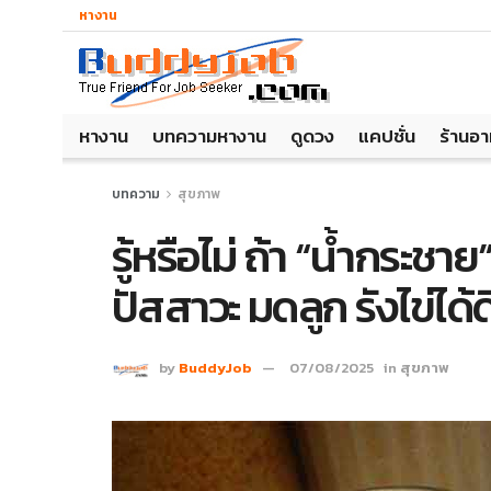
หางาน
หางาน
บทความหางาน
ดูดวง
แคปชั่น
ร้านอ
บทความ
สุขภาพ
รู้หรือไม่ ถ้า “น้ำกระช
ปัสสาวะ มดลูก รังไข่ได้ดี
by
BuddyJob
07/08/2025
in
สุขภาพ