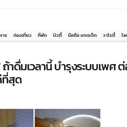
าหาร
ท่องเที่ยว
ที่พัก
บิวตี้
มือถือ แกดเจ็ต
วาไรตี้
ไล
าย” ถ้าดื่มเวลานี้ บำรุงระบบเพศ
ที่สุด