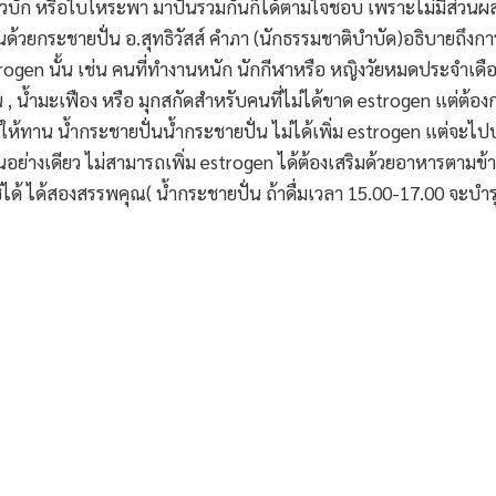
วบัก หรือใบโหระพา มาปั่นรวมกันก็ได้ตามใจชอบ เพราะไม่มีส่วนผสมท
้วยกระชายปั่น อ.สุทธิวัสส์ คำภา (นักธรรมชาติบำบัด)อธิบายถึงการ
rogen นั้น เช่น คนที่ทำงานหนัก นักกีฬาหรือ หญิงวัยหมดประจำเดือน 
่อน , น้ำมะเฟือง หรือ มุกสกัดสำหรับคนที่ไม่ได้ขาด estrogen แต่ต้
งให้ทาน น้ำกระชายปั่นน้ำกระชายปั่น ไม่ได้เพิ่ม estrogen แต่จะไป
นอย่างเดียว ไม่สามารถเพิ่ม estrogen ได้ต้องเสริมด้วยอาหารตามข้
่าใช้ได้ ได้สองสรรพคุณ( น้ำกระชายปั่น ถ้าดื่มเวลา 15.00-17.00 