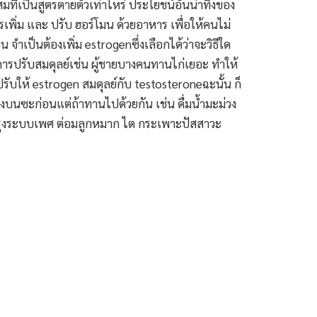
ี่เป็นสูตรตายตัวเท่าไหร่ ประโยชน์อันน่าทึ่งของ
เพิ่ม และ ปรับ ฮอร์โมน ด้วยอาหาร เพื่อให้คนไม่
จำเป็นต้องเพิ่ม estrogenซึ่งเลือกได้ว่าจะวิธีใด
องการปรับสมดุลย์เช่น ผู้ชายบางคนทานไก่เยอะ ทำให้
ปรับให้ estrogen สมดุลย์กับ testosteroneฉะนั้น ก็
างบนซะก่อนแต่ถ้าทานไปด้วยกัน เช่น ดื่มน้ำมะม่วง
จะบำรุงระบบเพศ ต่อมลูกหมาก ไต กระเพาะปัสสาวะ