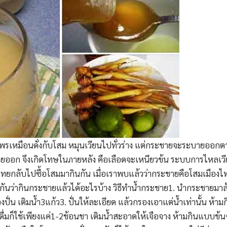
เหมือนดั่งกับโสม หมุนเวียนไปทั่วร่าง แต่กระชายจะระบายออกตาม
ถ่ายออก จึงเกิดโทษในภายหลัง คือเลือดจะเหนียวข้น ระบบการไหลเวี
ทยกลับไปซื้อโสมมากินกัน เมื่อเราพบแล้วว่ากระชายคือโสมเมืองไทย อ
ันว่ากินกระชายแล้วได้อะไรบ้าง วิธีทำน้ำกระชาย1. นำกระชายมาล
องปั่น เติมน้ำ3แก้ว3. ปั่นให้ละเอียด แล้วกรองเอาแต่น้ำเท่านั้น ห้าม
่อจะดื่มก็ใช้เพียงแค่1-2ช้อนชา เติมน้ำสะอาดให้เจือจาง ห้ามกินแบบ