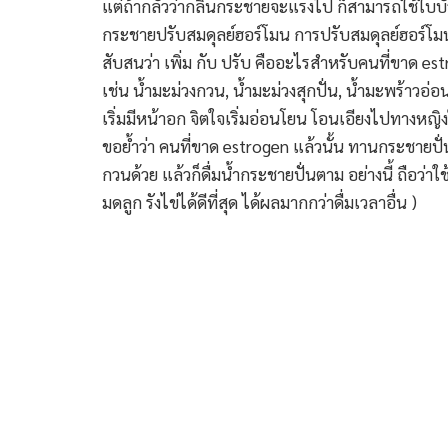
แต่ถ้ากลัวว่ากลิ่นกระชายจะแรงไป ก็สามารถใช้ใบบั
กระชายปรับสมดุลย์ฮอร์โมน การปรับสมดุลย์ฮอร์โมนด
สับสนว่า เพิ่ม กับ ปรับ คืออะไรสำหรับคนที่ขาด est
เช่น น้ำมะม่วงกวน, น้ำมะม่วงสุกปั่น, น้ำมะพร้าวอ
เริ่มมีหน้าอก จิตใจเริ่มอ่อนโยน โอนเอียงไปทางหญิ
ขอย้ำว่า คนที่ขาด estrogen แล้วนั้น ทานกระชายปั่
กวนด้วย แล้วก็ดื่มน้ำกระชายปั่นตาม อย่างนี้ ถือว
มดลูก รังไข่ได้ดีที่สุด ได้ผลมากกว่าดื่มเวลาอื่น )