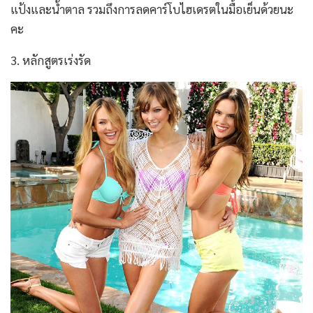
แป้งและน้ำตาล รวมถึงการลดคาร์โบไฮเดรตในมื้อเย็นด้วยนะ
คะ
3. หลักสูตรเร่งรัด