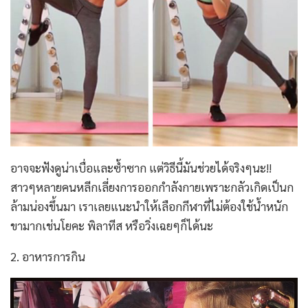
อาจจะฟังดูน่าเบื่อและซ้ำซาก แต่วิธีนี้มันช่วยได้จริงๆนะ!!
สาวๆหลายคนหลีกเลี่ยงการออกกำลังกายเพราะกลัวเกิดเป็นก
ล้ามน่องขึ้นมา เราเลยแนะนำให้เลือกกีฬาที่ไม่ต้องใช้น้ำหนัก
ขามากเช่นโยคะ พิลาทีส หรือวิ่งเฉยๆก็ได้นะ
2. อาหารการกิน