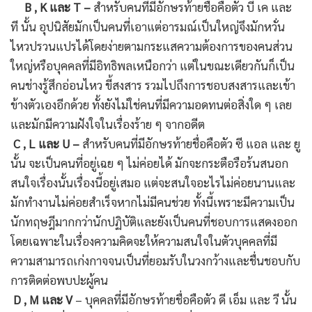
B , K และ T –
สำหรับคนที่มีอักษรท้ายชื่อคือตัว บี เค และ
ที นั้น อุปนิสัยมักเป็นคนที่เอาแต่อารมณ์เป็นใหญ่จึงมักหวั่น
ไหวปรวนแปรได้โดยง่ายตามกระแสความต้องการของคนส่วน
ใหญ่หรือบุคคลที่มีอิทธิพลเหนือกว่า แต่ในขณะเดียวกันก็เป็น
คนช่างรู้สึกอ่อนไหว ขี้สงสาร รวมไปถึงการชอบสงสารและเข้า
ข้างตัวเองอีกด้วย ทั้งยังไม่ใช่คนที่มีความอดทนต่อสิ่งใด ๆ เลย
และมักมีความฝังใจในเรื่องร้าย ๆ จากอดีต
C , L และ U –
สำหรับคนที่มีอักษรท้ายชื่อคือตัว ซี แอล และ ยู
นั้น จะเป็นคนที่อยู่เฉย ๆ ไม่ค่อยได้ มักจะกระตือรือร้นสนอก
สนใจเรื่องนั้นเรื่องนี้อยู่เสมอ แต่จะสนใจอะไรไม่ค่อยนานและ
มักทำงานไม่ค่อยสำเร็จหากไม่มีคนช่วย ทั้งนี้เพราะมีความเป็น
นักทฤษฎีมากกว่านักปฏิบัติและยังเป็นคนที่ชอบการแสดงออก
โดยเฉพาะในเรื่องความคิดจะให้ความสนใจในตัวบุคคลที่มี
ความสามารถเก่งกาจจนเป็นที่ยอมรับในวงกว้างและชื่นชอบกับ
การติดต่อพบปะผู้คน
D , M และ V
– บุคคลที่มีอักษรท้ายชื่อคือตัว ดี เอ็ม และ วี นั้น