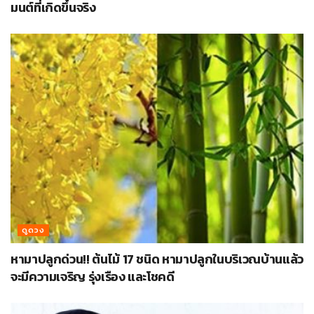
มนต์ที่เกิดขึ้นจริง
ดูดวง
หามาปลูกด่วน!! ต้นไม้ 17 ชนิด หามาปลูกในบริเวณบ้านแล้ว
จะมีความเจริญ รุ่งเรือง และโชคดี