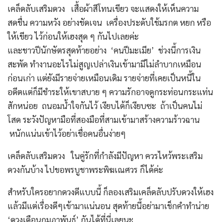
เคล็ดลับเสริมดวง เสื้อผ้าสีโทนเขียว จะแสดงให้เห็นความ
สดชื่น ความหวัง อย่างชัดเจน เครื่องประดับใช้มรกต หยก หรือ
ให้เขียว ไว้ก่อนให้เฮงสุด ๆ กันไปเลยค่ะ
และชาวปีนักษัตรสุดท้ายอย่าง ‘คนปีมะเมีย’ ช่วงนี้การเงิน
สะพัด ทำงานอะไรไม่สูญเปล่าเงินเข้ามามีไม่ลำบากเหมือน
ก่อนเก่า แต่ยังมีรายจ่ายเหมือนเดิม รายจ่ายที่เคยเป็นหนี้ใน
อดีตแต่ก็มีชำระให้เขาสบาย ๆ ความรักอาจดูกระท่อนกระแท่น
สักหน่อย ถนอมน้ำใจกันไว้ เงียบได้ก็เงียบซะ ถ้าเป็นคนไม่
โสด ระวังปัญหามือที่สองมือที่สามเข้ามาสร้างความร้าวฉาน
หนักแน่นเข้าไว้อย่าเชื่อคนอื่นง่ายๆ
เคล็ดลับเสริมดวง ในคู่รักที่กำลังมีปัญหา ควรไหว้พระเสริม
ดวงกันบ้าง ไปขอพรบูชาพระพิฆเณศวร ก็ได้ค่ะ
สำหรับใครอยากดวงดีแบบนี้ ก็ลองเสริมเคล็ดลับปรับดวงให้เฮง
แล้วมีแต่เรื่องดีๆเข้ามาแน่นอน สุดท้ายนี้อย่ามาเช็กคำทำน่าย
‘ดวงเดือนกุมภาพันธ์’ กันได้ที่นี่เลยนะ