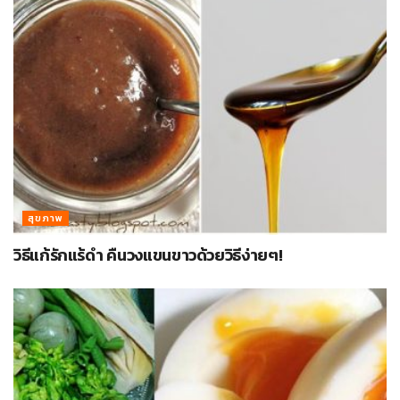
สุขภาพ
วิธีแก้รักแร้ดำ คืนวงแขนขาวด้วยวิธีง่ายๆ!