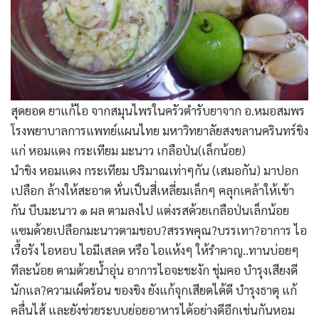
สุดยอด ยาแก้ไอ จากสมุนไพรในครัวตำรับยาจาก อ.หมอสมพร
โรงพยาบาลการแพทย์แผนไทย มหาวิทยาลัยสงขลานครินทร์ขิง
แก่ หอมแดง กระเทียม มะนาว เกลือป่น(เล็กน้อย)
นำขิง หอมแดง กระเทียม ปริมาณเท่าๆกัน (เสมอกัน) มาปอก
เปลือก ล้างให้สะอาด หั่นเป็นสี่เหลี่ยมเล็กๆ คลุกเคล้าให้เข้า
กัน บีบมะนาว ๑ ผล ตามลงไป แต่งรสด้วยเกลือป่นเล็กน้อย
แซมด้วยเปลือกมะนาวตามชอบ?สรรพคุณ?บรรเทา?อาการ ไอ
เรื้อรัง ไอหอบ ไอมีเสลด หรือ ไอแห้งๆ ให้รำคาญ..ทานบ่อยๆ
ทีละน้อย ตามด้วยน้ำอุ่น อาการไอจะชะงัก ชุ่มคอ บำรุงเสียงดี
นักแล?ความเผ็ดร้อน ของขิง ยังแก้จุกเสียดได้ดี บำรุงธาตุ แก้
คลื่นไส้ และยังช่วยระบบย่อยอาหารได้อย่างดีอีกเช่นกันหอม