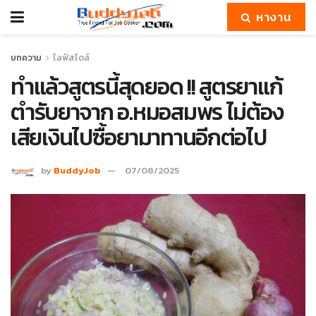
หางาน
บทความ
ไลฟ์สไตล์
ทำแล้วสูตรนี้สุดยอด !! สูตรยาแก้
ตำรับยาจาก อ.หมอสมพร ไม่ต้อง
เสียเงินไปซื้อยามาทานอีกต่อไป
by
BuddyJob
07/08/2025