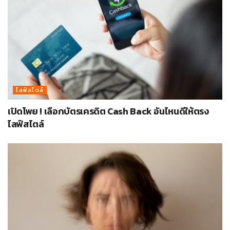
ไลฟ์สไตล์
เปิดโพย ! เลือกบัตรเครดิต Cash Back อันไหนดีให้ตรง
ไลฟ์สไตล์