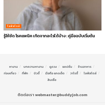
ไลฟ์สไตล์
รู้ให้ชัด โรคแพนิค เกิดจากอะไรได้บ้าง : คู่มือฉบับเริ่มต้น
หางาน
บทความหางาน
ดูดวง
แคปชั่น
ร้านอาหาร
ท่องเที่ยว
ที่พัก
บิวตี้
มือถือ แกดเจ็ต
วาไรตี้
ไลฟ์สไตล์
สินเชื่อ
ติดต่อเรา webmaster@buddyjob.com