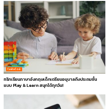
ไลฟ์สไตล์
ทริกเรียนภาษาอังกฤษเด็กเตรียมอนุบาลถึงประถมชั้น
แบบ Play & Learn สนุกได้ทุกวัน!