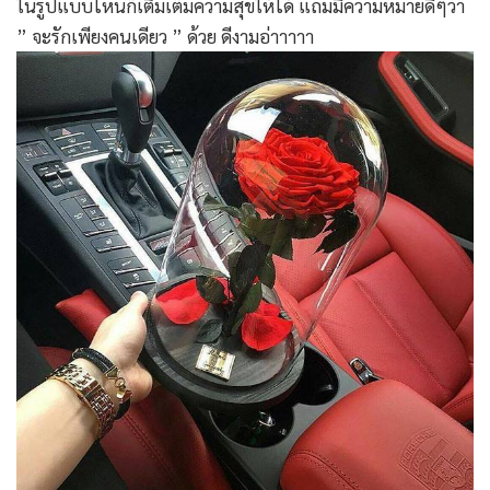
ในรูปแบบไหนก็เติมเต็มความสุขให้ได้ แถมมีความหมายดีๆว่า
” จะรักเพียงคนเดียว ” ด้วย ดีงามอ่าาาาา