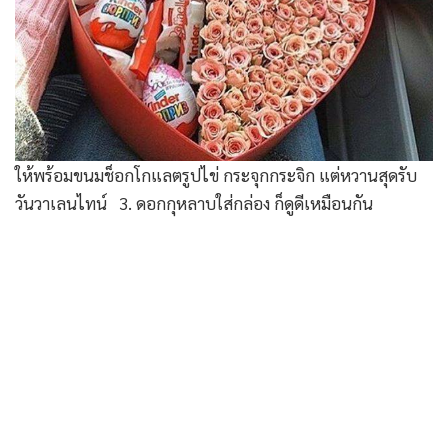
ให้พร้อมขนมช็อกโกแลตรูปไข่ กระจุกกระจิก แต่หวานสุดรับ
วันวาเลนไทน์ 3. ดอกกุหลาบใส่กล่อง ก็ดูดีเหมือนกัน