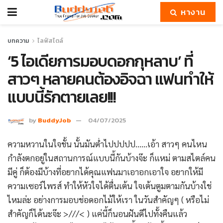
หางาน
บทความ
ไลฟ์สไตล์
‘5 ไอเดียการมอบดอกกุหลาบ’ ที่
สาวๆ หลายคนต้องอิจฉา แฟนทำให้
แบบนี้รักตายเลย!!!
by
BuddyJob
04/07/2025
ความหวานในใจชั้น นั้นมันต่ำไปปปปป……เอ้า สาวๆ คนไหน
กำลังตกอยู่ในสถานการณ์แบบนี้กันบ้างจ๊ะ ก็แหม่ ตามสไตล์คน
มีคู่ ก็ต้องมีบ้างที่อยากได้คุณแฟนมาเอาอกเอาใจ อยากให้มี
ความเซอร์ไพรส์ ทำให้หัวใจได้ตื่นเต้น ใจเต้นตูมตามกันบ้างใช่
ไหมล่ะ อย่างการมอบช่อดอกไม้ให้เรา ในวันสำคัญๆ ( หรือไม่
สำคัญก็ได้นะจ๊ะ >///< ) แค่นี้ก็นอนฝันดีไปทั้งคืนแล้ว