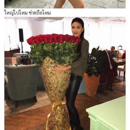
ใหญ่ไปไหม ช่วยถือไหม