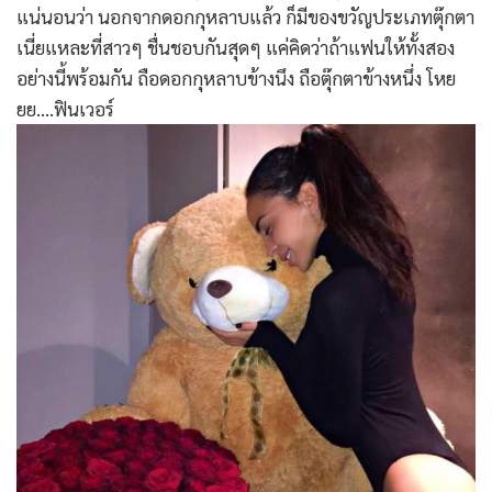
แน่นอนว่า นอกจากดอกกุหลาบแล้ว ก็มีของขวัญประเภทตุ๊กตา
เนี่ยแหละที่สาวๆ ชื่นชอบกันสุดๆ แค่คิดว่าถ้าแฟนให้ทั้งสอง
อย่างนี้พร้อมกัน ถือดอกกุหลาบข้างนึง ถือตุ๊กตาข้างหนึ่ง โหย
ยย….ฟินเวอร์