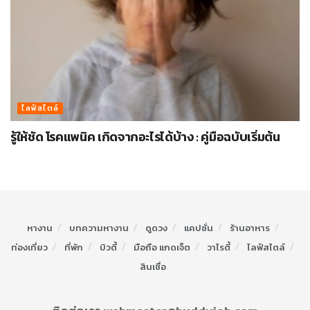
ไลฟ์สไตล์
รู้ให้ชัด โรคแพนิค เกิดจากอะไรได้บ้าง : คู่มือฉบับเริ่มต้น
หางาน
บทความหางาน
ดูดวง
แคปชั่น
ร้านอาหาร
ท่องเที่ยว
ที่พัก
บิวตี้
มือถือ แกดเจ็ต
วาไรตี้
ไลฟ์สไตล์
สินเชื่อ