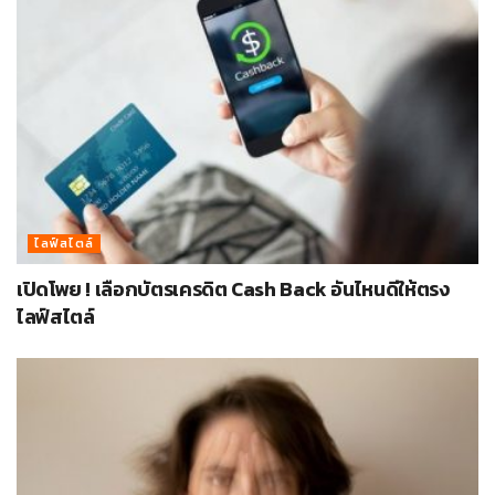
ไลฟ์สไตล์
เปิดโพย ! เลือกบัตรเครดิต Cash Back อันไหนดีให้ตรง
ไลฟ์สไตล์