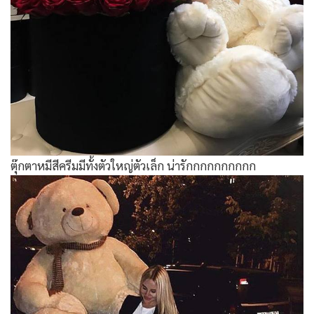
ตุ๊กตาหมีสีครีมมีทั้งตัวใหญ่ตัวเล็ก น่ารักกกกกกกกกก