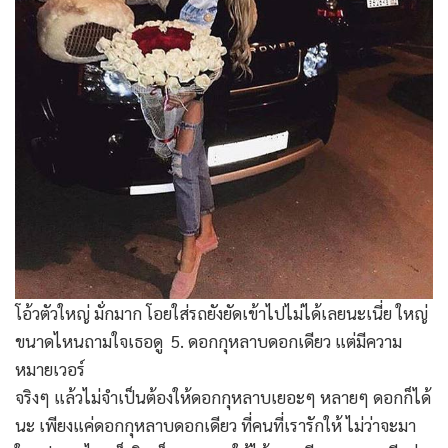
โอ้วตัวใหญ่ มั่กมาก โอยใส่รถยังยัดเข้าไปไม่ได้เลยนะเนี่ย ใหญ่
ขนาดไหนถามใจเธอดู 5. ดอกกุหลาบดอกเดียว แต่มีความ
หมายเวอร์
จริงๆ แล้วไม่จำเป็นต้องให้ดอกกุหลาบเยอะๆ หลายๆ ดอกก็ได้
นะ เพียงแค่ดอกกุหลาบดอกเดียว ที่คนที่เรารักให้ ไม่ว่าจะมา