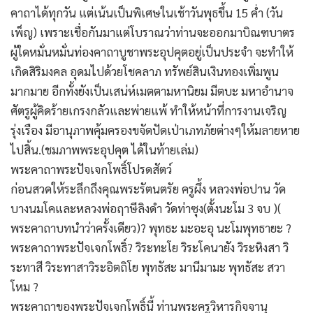
คาถาได้ทุกวัน แต่เน้นเป็นพิเศษในเช้าวันพุธขึ้น 15 ค่ำ (วัน
เพ็ญ) เพราะเชื่อกันมาแต่โบราณว่าท่านจะออกมาบิณฑบาตร
ผู้ใดหมั่นหมั่นท่องคาถาบูชาพระอุปคุตอยู่เป็นประจำ จะทำให้
เกิดสิริมงคล อุดมไปด้วยโชคลาภ ทรัพย์สินเงินทองเพิ่มพูน
มากมาย อีกทั้งยังเป็นเสน่ห์เมตตามหานิยม มีตบะ มหาอำนาจ
ศัตรูผู้คิดร้ายเกรงกลัวและพ่ายแพ้ ทำให้หน้าที่การงานเจริญ
รุ่งเรือง มีอานุภาพคุ้มครองขจัดปัดเป่าเภทภัยต่างๆให้มลายหาย
ไปสิ้น.(ชมภาพพระอุปคุต ได้ในท้ายเล่ม)
พระคาถาพระปัจเจกโพธิ์โปรดสัตว์
ก่อนสวดให้ระลึกถึงคุณพระรัตนตรัย ครูผึ้ง หลวงพ่อปาน วัด
บางนมโคและหลวงพ่อฤาษีลิงดำ วัดท่าซุง(ตั้งนะโม 3 จบ )(
พระคาถาบทนำว่าครั้งเดียว)? พุทธะ มะอะอุ นะโมพุทธายะ ?
พระคาถาพระปัจเจกโพธิ์? วิระทะโย วิระโคนายัง วิระหิงสา วิ
ระทาสี วิระทาสาวิระอิตถิโย พุทธัสะ มานีมามะ พุทธัสะ สวา
โหม ?
พระคาถาของพระปัจเจกโพธิ์นี้ ท่านพระครูวิหารกิจจานุ