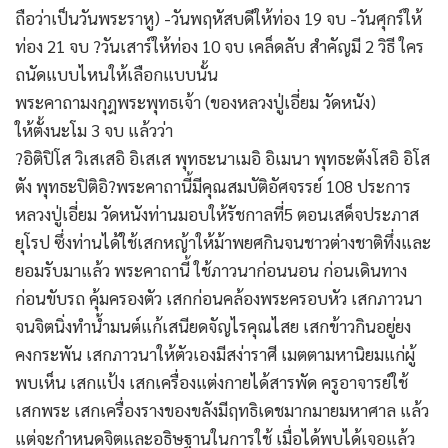
ถือว่าเป็นวันพระราหู) -วันพฤหัสบดีให้ท่อง 19 จบ -วันศุกร์ให้
ท่อง 21 จบ ?วันเสาร์ให้ท่อง 10 จบ เคล็ดลับ สำคัญมี 2 วิธี ใคร
ถนัดแบบไหนให้เลือกแบบนั้น
พระคาถามงกุฎพระพุทธเจ้า (ของหลวงปู่เอี่ยม วัดหนัง)
ให้ตั้งนะโม 3 จบ แล้วว่า
?อิติปิโส วิเสเสอิ อิเสเส พุทธะนาเมอิ อิเมนา พุทธะตังโสอิ อิโส
ตัง พุทธะปิติอิ?พระคาถานี้มีคุณสมบัติอัศจรรย์ 108 ประการ
หลวงปู่เอี่ยม วัดหนังท่านมอบให้รัชกาลที่5 ตอนเสด็จประภาส
ยุโรป ซึ่งท่านได้ใช้เสกหญ้าให้ม้าพยศกินจนชาวต่างชาติทึ่งและ
ยอมรับมาแล้ว พระคาถานี้ ใช้ภาวนาก่อนนอน ก่อนเดินทาง
ก่อนขับรถ คุ้มครองตัว เสกก่อนคล้องพระครอบหัว เสกภาวนา
จนจิตนิ่งทำน้ำมนต์แก้เสนียดจัญไรคุณไสย เสกข้าวกินอยู่ยง
คงกระพัน เสกภาวนาให้ตัวเองมีสง่าราศี เมตตามหานิยมแก่ผู้
พบเห็น เสกแป้ง เสกเครื่องแต่งกายได้สารพัด ครูอาจารย์ใช้
เสกพระ เสกเครื่องรางของขลังมีฤทธิเดชมากมายมหาศาล แล้ว
แต่จะกำหนดจิตและอธิษฐานในการใช้ เมื่อได้พบได้เจอแล้ว