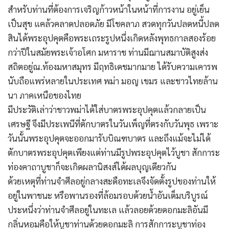
สำหรับท่านที่ต้องการเจริญก้าวหน้าในหน้าที่การงาน อยู่เย็น
เป็นสุข แคล้วคลาดปลอดภัย มีโชคลาภ สวดทุกวันปลดหนี้ปลด
สินได้พระอุปคุตคือพระเถระรูปหนึ่งเกิดหลังพุทธกาลสองร้อย
กว่าปีในสมัยพระเจ้าอโศก มหาราช ท่านมีฌานสมาบัติสูงส่ง
สถิตอยู่ณ.ท้องมหาสมุทร มีฤทธิเดชมากมาย ได้รับความเคารพ
นับถือแพร่หลายในประเทศ พม่า มอญ เขมร และชาวไทยล้าน
นา ภาคเหนือของไทย
มีประวัติเล่าว่าชาวพม่าได้ใส่บาตรพระอุปคุตแล้วกลายเป็น
เศรษฐี จึงมีประเพนีที่ตักบาตรในวันเพ็ญที่ตรงกับวันพุธ เพราะ
วันนั้นพระอุปคุตจะออกมารับบิณฑบาตร และถึงแม้จะไม่ได้
ตักบาตรพระอุปคุตเพียงแต่ท่านมีรูปพระอุปคุตไว้บูชา สักการะ
ท่องคาถาบูชาก็จะเกิดผลานิสงส์ได้ผลบุญเดียวกัน
ด้วยเหตุที่ท่านจำศีลอยู่กลางสะดือทะเลจึงจัดตั้งรูปของท่านให้
อยู่ในพาชนะ หรือพานรองที่ล้อมรอบด้วยน้ำอันเต็มบริบูรณ์
ประหนึ่งว่าท่านจำศีลอยู่ในทะเล แล้วลอยด้วยดอกมะลิอันมี
กลิ่นหอมคือให้บูชาท่านด้วยดอกมะลิ การสักการะบูชาท่อง