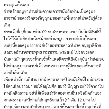
พระคุณทั้งหลาย
ข้าพเจ้าขอบูชาท่านด้วยความเคารพนับถือท่านเป็นครูบา
อาจารย์ ขอดวงจิตดวงวิญญานของท่านทั้งหลายโปรดรับรู้ด้วย
เถิด
ข้าพเจ้าชื่อ(ชื่อของท่าน)??.ขอนำบทพระคาถาอันศักดิ์สิทธิ์นี้
ไปใช้ให้บังเกิดประโยชน์ ขอท่านครูบาอาจารย์เจ้าทั้งหลาย
เหล่านี้และครูบาอาจารย์เจ้าของพระคาถาโปรด อนุญาติด้วย
และขออำนาจพระพุทธ พระธรรม พระสงฆ์ โปรดช่วยดล
บันดาลนำกุศลของข้าพเจ้าตั้งแต่อดีตชาติถึงปัจจุบัน นำส่งมอบ
ให้ท่านครูบาอาจารย์เจ้า เทพเทวา ท่านผู้มีพระคุณทั้งหลายที่
เอ่ยถึงด้วยเถิด.
เพียงเท่านี้ท่านก็สามารถนำคาถาต่างๆในหนังสือนี้ไปท่องสวด
ได้ตามใจปราถนา ขอให้อยู่ในศีล สมาธิ ปัญญา อย่าใช้คาถาใน
ทางผิดศีลธรรม อย่าใช้เพื่อแย่งชิงของๆคนอื่น หรือผิดทำนอง
คลองธรรม แค่นี้ท่านก็สัมฤทธิผลแล้ว (นำเงิน 12 บาท ไป
ทำบุญตักบาตรอุทิศให้ครูบาอาจารย์ทั้งหลายอีกครั้ง ทุกครั้งที่