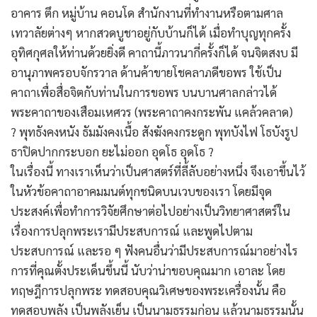
อาคาร ตึก หมู่บ้าน คอนโด สำนักงานที่ทำงานหรือตามศาล
เทวาลัยต่างๆ หากสวดบูชาอยู่กับบ้านก็ได้ เมื่อทำบุญทุกครั้ง
อุทิศกุศลให้ท่านด้วยยิ่งดี คาถานี้ภาวนากี่ครั้งก็ได้ จนจิตสงบ มี
อานุภาพครอบจักรวาล ด้านค้าขายโชคลาภดีขอพร ใช้เป็น
คาถาเพื่อสื่อจิตกับท่านในการขอพร บนบานศาลกล่าวได้
พระคาถาของเสือมเหศวร (พระคาถาคงกระพัน แคล้วคลาด)
? พุทธังคงหนัง ธัมมังคงเนื้อ สังฆังคงกระดูก พุทบังไฟ โธบังรูป
ธาปิดปากกระบอก ยะไม่ออก อุดโธ อุดโธ ?
ในเรื่องนี้ ทางเราเห็นว่าเป็นศาสตร์ที่ลี้ลับอย่างหนึ่ง จึงเอาขึ้นไว้
ในหัวข้อคาถาอาคมมนต์ทุกชนิดบนเวบของเรา โดยมีจุด
ประสงค์เพื่อทำการวิจัยศึกษาต่อไปอย่างเป็นวิทยาศาสตร์ใน
เรื่องการปลุกพระเรามีประสบการณ์ และพูดไปตาม
ประสบการณ์ และรอ ๆ ฟังคนอื่นว่ามีประสบการณ์มาอย่างไร
การที่คุณตั้งประเด็นขึ้นนี้ นับว่าน่าขอบคุณมาก เอาละ โดย
ทฤษฎีการปลุกพระ ทดสอบคุณวิเศษของพระเครื่องนั้น คือ
ทดสอบพลัง เป็นพลังเย็น เป็นนามธรรมก่อน แล้วนามธรรมนั้น