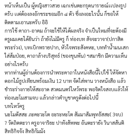
หน้าเห็นเป็น ผู้หญิงสาวสวย เฉกเช่นตะกรุดนารายณ์เเปลงรูป
ครับ เเต่ต้องลงอักขระขอมอีก ๘ ตัว ซึ่งลงอะไรนั้น ก็ขอให้
ติดตามเอานะครับ อิอิ
การใช้ คาถา-อาคม ถ้าจะใช้ให้ได้ผลจริง จำเป็นใหมที่จะต้องมี
ครูผมเคยได้ยินว่า ถ้ายังไม่มีครู ก็ ท่องบท สัจจะวาจา(ปกาสิต
พระร่วง), บทเบิกพรายปาก, หัวใจพระสังคหะ, บททำน้ำมนเสก
ใส่ส้มป่อย, คาถาล้างบริสุทธ์ (ของขุนพัน) ฯสมาชิก มีความเห็น
อย่างไรครับ
หากท่านผู้อ่านต้องการนำพระคาถาในหนังสือนี้ไปใช้ ให้จัดหา
ดอกไม้ธูปเทียนพร้อมเงิน 12 บาท จัดใส่พาน วางหนังสือ แล้ว
ชำระร่างกายให้สะอาด สวดมนตร์ไหว้พระ พอจิตใจสงบแล้วให้
ท่องนะโมสามจบ แล้วกล่าวคำบูชาครูดังต่อไปนี้
บทไหว้ครู
นะโมตัสสะ ภะคะวะโต อะระหะโต สัมมาสัมพุทธัสสะ( 3จบ)
? วัตถิตตะวา ครูอาจาริยะ ปาทังสัพพะ อันตะรายัง วินาสสันติ
สิทธิกิจจัง สิทธิกัมมัง