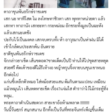
คาถาขุนพันธรักษ์ราชเดช
เสก นะ ทาทีโสต โม ลงโทษทาชิวหา เสก พุททาหน่วยตา แล้ว
เสกทา ทาถานัง เสกยะทา กระหม่อม อักขระทั้งมูลเป็นฉะหัง
แล้วเสกนะเตชัง
ปะกับไว้เป็นมงคล เสกจบครบทั้ง ห้า อาวุธมาเป็นห่าฝน มิได้
เข้าใกล้ตนประสกพ้น อันตราย
ยาดีขุนพันธรักษ์ราชเดช
จักกล่าวยาเข็ด เส้นขดอด?ขาดเด็ดเป็นปี ท่านให้ไปขุดสายหยุด
สวยศรี คัดเค้าของดีไม้รึเท้างอ หญ้าครุนจิ้งจายบนขุนเขาหนอ
อีกต่อไป
แก่นขี้เหล็กตัวหมอ ใส่หม้อสวยแสน ต้มกินตามแปลน เหมือน
แม้วหมุนไว เส้นหดหายเข็ด เรื่อง?แจ่มใส ตำราว่าไว้ไม้กระทู้ทิ่ง
หลุม..
พระคาถาดำเนินสะดวก สายเขาอ้อห้ามพลาด !!!!!!!!!
วันนี้วันศุกร์ สนุกสนาน อีกทั้งเป็นวันที่พระจันทร์เพ็ญขึ้นเต็ม