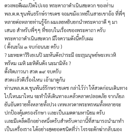
ดวงพอดีผมเปิดไปเจอ พระคาถาดำเนินสะดวก ของท่าน
พล.ต.ต.ขุนพันธรักษ์ราชเดช จอมขมังเวทย์ในสายเขาอ้อ ที่พี่ๆ
หลายต่อหลายท่านรู้จัก ผมเลยหยิบยกนำพระคาถาดี ๆ มา
เสนอ สำหรับพี่ๆๆ ที่ชอบในเรื่องของพระคาถา ครับ
พระคาถาดำเนินสะดวก มีใจความดังนี้ครับผม
( ตั้งนะโม ๓ จบก่อนนะ ครับ )
? มะหะตาวิริเยเนปิ มะหันตังปาระมี อะฤๅมนุษย์ษะเทเวหิ
พรัหม เมหิ มะหิตันตัง นะมามิหัง ?
ตั้งจิตภาวนา สวด ๑๙ จบครับ
สวดเเล้วดีเรื่องไหน เอ้ามาดูกัน
ท่านพล.ต.ต.ขุนพันธ์รักษราชเดช กล่าไว้ว่า ให้สวดก่อนเดินทาง
ไปไหนมาไหน จะทำให้เดินทางเเคล้วคลาดปลอดภัย จากภัยภ
ยันอันตรายทั้งหลายทั้งปวง เทพเทวดาพระพรหมทั้งหลายจะ
ปกป้องคุ้มครองรักษา เเละเป็นเมตตามหานิยม ครับ
เเละมีเคล็ดอีกอย่างหนึ่งครับสำหรับคาถานี้ที่สามารถนำมาทำ
เป็นเครื่องราง ได้อย่างสุดยอดชนิดที่ว่า โจรจะดักฆ่ากลับมอง