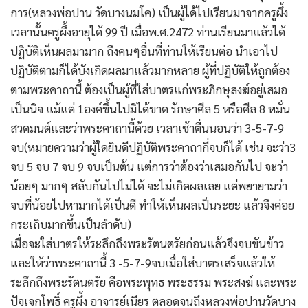
การ(หลวงพ่อปาน วัดบางนมโค) เป็นผู้ได้ไปเรียนมาจากครูผึ้ง
เวลานั้นครูผึ้งอายุได้ 99 ปี เมื่อพ.ศ.2472 ท่านเรียนมาแล้วได้
ปฏิบัติเห็นผลมามาก ถึงคนๆอื่นที่ท่านให้เรียนต่อ นำเอาไป
ปฏิบัติตามก็ได้บังเกิดผลมาแล้วมากหลาย ผู้ที่ปฏิบัติให้ถูกต้อง
ตามพระคาถานี้ ต้องเป็นผู้ที่ใส่บาตรแก่พระภิกษุสงฆ์อยู่เสมอ
เป็นนิจ แม้แต่ 1องค์ขึ้นไปมิได้ขาด รักษาศีล 5 หรือศีล 8 หมั่น
สวดมนต์และว่าพระคาถานี้ด้วย เวลาเช้าตื่นนอนว่า 3-5-7-9
จบ(หมายความว่าผู้ใดยินดีปฏิบัติพระคาถากี่จบก็ได้ เช่น จะว่า3
จบ 5 จบ 7 จบ 9 จบเป็นต้น แต่การว่าต้องว่าเสมอกันไป จะว่า
น้อยๆ มากๆ สลับกันไปไม่ได้ จะไม่เกิดผลเลย แต่พยายามว่า
จบที่น้อยไปหามากได้เป็นดี ทำให้เห็นผลเป็นระยะ แล้วจึงค่อย
กระเถิบมากขึ้นเป็นลำดับ)
เมื่อจะใส่บาตรให้ระลึกถึงพระรัตนตรัยก่อนแล้วจึงจบขันข้าว
และให้ว่าพระคาถานี้ 3 -5-7-9จบเมื่อใส่บาตรเสร็จแล้วให้
ระลึกถึงพระรัตนตรัย คือพระพุทธ พระธรรม พระสงฆ์ และพระ
ปัจเจกโพธิ์ ครูผึ้ง อาจารย์เนียร ตลอดจนถึงหลวงพ่อปานวัดบาง