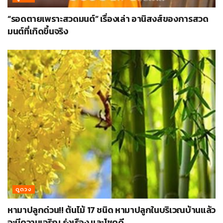
“รอดตายเพราะสวดมนต์” เรื่องเล่า อานิสงส์ของการสวด
มนต์ที่เกิดขึ้นจริง
ดูดวง
หามาปลูกด่วน!! ต้นไม้ 17 ชนิด หามาปลูกในบริเวณบ้านแล้ว
จะมีความเจริญ รุ่งเรือง และโชคดี