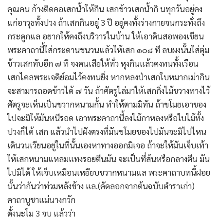
คุณคน ก้างติดคอเสกน้ำให้กิน เสกข้าวเสกน้ำกิ นทุกวันอยู่คง
แก่อาวุธทั้งปวง ถ้าเสกกินอยู่ 3 ปี อยู่คงทั้งร่างกายจนกระทั่งถึง
กระดูกแล อยากให้คงถึงบริวารในบ้าน ให้เอาดินสอพองเขียน
พระคาถานี้ใส่กระดานชนวนแล้วให้เสก ๑๐๘ ที ลบผงนั้นใส่ตุ่ม
ข้าวเสกทับอีก ๗ ที จงคนเสียให้ทั่ว หุงกินแล้วคงทนทั้งเรือน
เสกไคลพระเจดิย์อมไว้คงทนยิ่ง หากหลงป่าเสกใบหมากเม่ากิน
จะสามารถอดข้าวได้ ๗ วัน ถ้าศัตรูไล่มาให้เสกกิ่งไม้ขวางทางไว้
ศัตรูจะเห็นเป็นขวากหนามกั้น ทำให้ตามมิทัน ถ้าขโมยเอาของ
ไปจะมิให้มันหนีรอด เอาพระคาถานี้ลงไม้กาหลงหรือใบไม้ทั้ง
ปวงก็ได้ เสก แล้วนำไปฝังตรงที่มันขโมยของไปมันจะมิไปไหน
เดินวนเวียนอยู่ในที่นั้นเองหาทางออกมิเจอ ถ้าจะให้มันเจ็บเท้า
ให้เสกหนามแหลมแทงรอยตีนมัน จะเป็นที่ส้นหรือกลางตีน มัน
ไปมิได้ ให้เจ็บเหมือนเหยียบขวากหนามแล พระคาถาบทนี้ฝอย
นั้นว่ากันว่าท่วมหลังช้าง แล.(คัดลอกจากต้นฉบับตำราเก่า)
คาถาบูชาแม่นางกวัก
ตั้งนะโม 3 จบ แล้วว่า