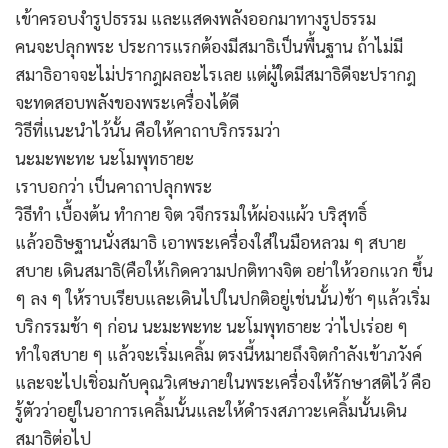
เข้าครอบงำรูปธรรม และแสดงพลังออกมาทางรูปธรรม
คนจะปลุกพระ ประการแรกต้องมีสมาธิเป็นพื้นฐาน ถ้าไม่มี
สมาธิอาจจะไม่ปรากฎผลอะไรเลย แต่ผู้ใดมีสมาธิดีจะปรากฎ
จะทดสอบพลังของพระเครื่องได้ดี
วิธีที่แนะนำไว้นั้น คือให้คาถาบริกรรมว่า
นะมะพะทะ นะโมพุทธายะ
เราบอกว่า เป็นคาถาปลุกพระ
วิธีทำ เบื้องต้น ทำกาย จิต วจีกรรมให้ผ่องแผ้ว บริสุทธิ์
แล้วอธิษฐานนั่งสมาธิ เอาพระเครื่องใส่ในมือหลวม ๆ สบาย
สบาย เดินสมาธิ(คือให้เกิดความปกติทางจิต อย่าให้วอกแวก ขึ้น
ๆ ลง ๆ ให้ราบเรียบและเดินไปในปกติอยู่เช่นนั้น)ช้า ๆแล้วเริ่ม
บริกรรมช้า ๆ ก่อน นะมะพะทะ นะโมพุทธายะ ว่าไปเร่อย ๆ
ทำใจสบาย ๆ แล้วจะเริ่มเคลิ้ม ตรงนี้หมายถึงจิตกำลังเข้าภวังค์
และจะไปเชิ่อมกับคุณวิเศษภายในพระเครื่องให้รักษาสติไว้ คือ
รู้ตัวว่าอยู่ในอาการเคลิ้มนั้นและให้ดำรงสภาวะเคลิ้มนั้นเดิน
สมาธิต่อไป