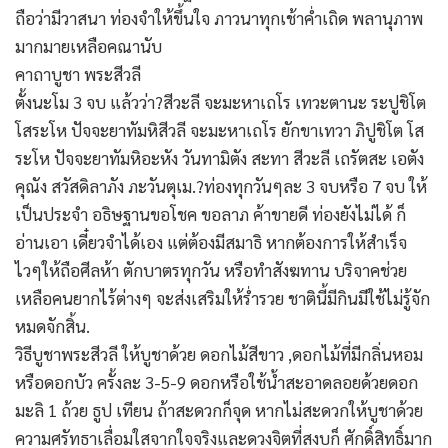
ถือว่ามีวาสนา ท่องจำให้ขึ้นใจ ภาวนาทุกเช้าค่ำเถิด พลานุภาพ
มากมายเหลือคณานับ
คาถาบูชา พระสีวลี
ตั้งนะโม 3 จบ แล้วว่า?สีวะลี จะมะหาเถโร เทวะตานะ ระปูชิโต
โสระโห ปัจจะยาทัมหิสีวลี จะมะหาเถโร ยักขาเทวา ภิปูชิโต โส
ระโห ปัจจะยาทัมหิอะหัง วันทามิตัง สะทา สีวะลี เถรัตสะ เอตัง
คุณัง สวัสดิลาภัง ภะวันตุเม.?ท่องทุกวันๆละ 3 จบหรือ 7 จบ ให้
เป็นประจำ อธิษฐานขอโชค ขอลาภ ค้าขายดี ท่องยังไม่ได้ ก็
อ่านเอา เดี๋ยวจำได้เอง แต่ต้องมีสมาธิ หากต้องการให้สำเร็จ
ไวๆให้ถือศีลห้า ตักบาตรทุกวัน หรือทำสังฆทาน บริจาคช่วย
เหลือคนยากไร้ต่างๆ จะส่งเสริมให้ร่ำรวย ชาตินี้มีกินมีใช้ไม่รู้จัก
หมดจักสิ้น.
วิธีบูชาพระสีวลี ให้บูชาด้วย ดอกไม้สีขาว ,ดอกไม้ที่มีกลิ่นหอม
หรือดอกบัว ครั้งละ 3-5-9 ดอกหรือใช้น้ำสะอาดลอยด้วยดอก
มะลิ 1 ถ้วย ธูป เทียน ถ้าสะดวกก็จุด หากไม่สะดวกให้บูชาด้วย
ความศรัทธาเลื่อมใสจากใจจริงและดวงจิตที่สงบก็ ศักดิ์สิทธิ์มาก