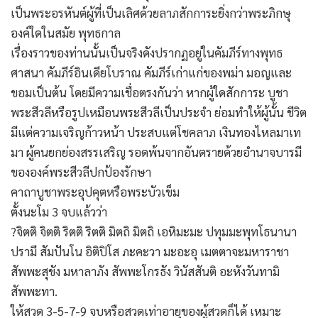
เป็นพระอรหันต์ผู้ที่เป็นเลิศด้วยลาภสักการะยิ่งกว่าพระภิกษุ
องค์ใดในสมัย พุทธกาล
เรื่องราวของท่านนั้นเป็นจริงดังปรากฏอยู่ในคัมภีร์ทางพุทธ
ศาสนา คัมภีร์อินเดียโบราณ คัมภีร์เก่าแก่ของพม่า มอญและ
ขอมเป็นต้น โดยมีความเชื่อตรงกันว่า หากผู้ใดสักการะ บูชา
พระสีวลีหรือรูปเหมือนพระสีวลีเป็นประจำ ย่อมทำให้ผู้นั้น ชีวิต
มีแต่ความเจริญก้าวหน้า ประสบแต่โชคลาภ เงินทองไหลมาเท
มา ผู้คนยกย่องสรรเสริญ รอดพ้นจากอันตรายด้วยอำนาจบารมี
ขององค์พระสีวลีปกป้องรักษา
คาถาบูชาพระอุปคุตหรือพระบัวเข็ม
ตั้งนะโม 3 จบแล้วว่า
?จิตติ จิตติ ริตติ ริตติ มิตถิ มิตถิ เอหิมะมะ ปทุมมะพุทโธนานา
ปรามี สัมปันโน อิติปิโส ภะคะวา มะอะอุ เมตตาจะมหาราชา
สัพพะสุขัง มหาลาภัง สัพพะโกรธัง วินัสสันติ อะหังวันทามิ
สัพพะทา.
ให้สวด 3-5-7-9 จบหรือสวดเท่าอายุของผู้สวดก็ได้ เหมาะ