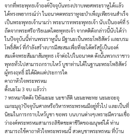
จากที่พระพุทธเจ้าองค์ปัจจุบันทรงปราบพยศพระราหูได้แล้ว
ได้ทรงพยากรณ์ว่า ในอนาคตพระราหูจะบำเพ็ญเพียรจนสำเร็จ
เป็นพระพุทธเจ้านามว่า พระนารทพระพุทธเจ้า นับเป็นองค์ที่ 5
ถัดจากพระศรีอาริยเมตไตยพุทธเจ้า จากคติดังกล่าวนี้นับได้ว่า
ในปัจจุบันนี้ท่านพระราหูนั้น มีฐานะเป็นพระโพธิสัตว์ และบรม
โพธิ์สัตว์ ที่กำลังสร้างบารมีสะสมเพื่อที่จะได้ตรัสรู้เป็นองค์
สมเด็จพระสัมมาสัมพุทธ เจ้าต่อไปในอนาคต ดังนั้นพวกเราชาว
พุทธทั่วไปสามารถกราบไหว้ บูชาท่านได้ในฐานะพระโพธิสัตว์
ผู้ทรงฤทธิ์ มิได้ผิดแต่ประการใด
คาถาหัวใจพระพรหม
ตั้งนะโม 3 จบ แล้วว่า
? พรหมาจิตตัง ปิยังมะมะ นะชาลีติ นะมะพะทะ นะมะอะอุ
เมกะมุอุ?ปัจจุบันศาลหรือวิหารพระพรหมมีอยู่ทั่วไป และเป็นที่
นิยมในการกราบไหว้บูชา ขอพร บนบานต่างๆเพราะมีความเชื่อ
ว่าองค์พระพรหมสามารถลิขิตชะตาชีวิตของมนุษย์ได้ ท่าน
สามารถใช้คาถาหัวใจพระพรหมนี้ สวดบูชาพระพรหม ที่บ้าน