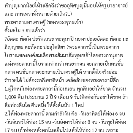
ทำบุญมากน้อยให้ระลึกถึงว่าขออุทิศบูญนี้มอบให้ครูบาอาจารย์
และ เทพเทวาทั้งหลายด้วยเถิด?..)
พระคาถามหาเศรษฐี (ของพระพุทธเจ้า)
ตั้งนะโม 3 จบแล้วว่า
?อัตตะ ทัตถัง ปะรัตเถนะ พะหุนาปิ นะหาปะเยอัตตะ ทัตถะ มะ
ภิญญายะ สะทัตถะ ปะสุโตสิยา ?พระคาถานี้เป็นพระคาถา
โบราณขององค์สมเด็จพระสัมมาสัมพุทธเจ้าโดยตรงอานุภาพ
แห่งพระคาถานี้โบราณท่านว่า คนยากจน จะกลายเป็นคนชั้น
กลาง คนชั้นกลางจะกลายเป็นเศรษฐีได้ หากตั้งใจจริงย่อม
ร่ำรวยได้ ไม่ต้องรอถึงชาติหน้า เคล็ดลับของพระคาถานี้คือ
1.ผู้ใดหมั่นท่องพระคาถานี้ก่อนนอน ทุกคืนอย่าให้ขาด จำนวน
1,009 คืน (ประมาณ 2 ปี 9 เดือน 9 วัน)ติดต่อกันอย่าให้ขาด ถ้า
ลืมท่องคืนใด คืนหนึ่ง ให้ตั้งต้นนับ 1 ใหม่
2.ให้ท่องพระคาถานี้ ตามกำลังวัน คือ -วันอาทิตย์ให้ท่อง 6 จบ
-วันจันทร์ให้ท่อง 15 จบ -วันอังคารให้ท่อง 8 จบ -วันพุธให้ท่อง
17 จบ (ถ้าท่องหลังหกโมงเย็นไปแล้วให้ท่อง 12 จบ เพราะ