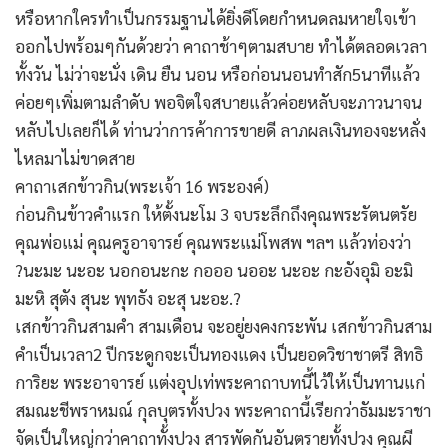
หรือหากใครทำเป็นกรรมฐานได้ยิ่งดีโดยกำหนดลมหายใจเข้า
ออกไปพร้อมๆกันด้วยว่า คาถาช้าๆตามสบาย ทำได้ตลอดเวลา
ทั้งวัน ไม่ว่าจะนั่ง เดิน ยืน นอน หรือก่อนนอนทำสัก5นาทีแล้ว
ค่อยๆเพิ่มตามลำดับ พอจิตใจสบายแล้วค่อยหลับจะภาวนาจน
หลับไปเลยก็ได้ ท่านว่าการค้าการขายดี ลาภผลเงินทองจะหลั่ง
ไหลมาไม่ขาดสาย
คาถาเสกข้าวกิน(พระเจ้า 16 พระองค์)
ก่อนกินข้าวคำแรก ให้ตั้งนะโม 3 จบระลึกถึงคุณพระรัตนตรัย
คุณพ่อแม่ คุณครูอาจารย์ คุณพระแม่โพสพ ฯลฯ แล้วท่องว่า
?นะมะ นะอะ นอกอนะกะ กอออ นออะ นะอะ กะอังอุมิ อะมิ
มะหิ สุตัง สุนะ พุทธัง อะสุ นะอะ.?
เสกข้าวกินสามคำ สามเดือน จะอยู่ยงคงกระพัน เสกข้าวกินสาม
คำเป็นเวลา2 ปีกระดูกจะเป็นทองแดง เป็นยอดวิชาชาตรี สิทธิ
การิยะ พระอาจารย์ แต่งอุปเท่พระคาถาบทนี้ไว้ให้เป็นทานแก่
สมณะชีพราหมณ์ กุลบุตรทั้งปวง พระคาถานี้เรียกว่าธัมมะราชา
จัดเป็นใหญ่กว่าคาถาทั้งปวง สารพัดกันอันตรายทั้งปวง คุณผี