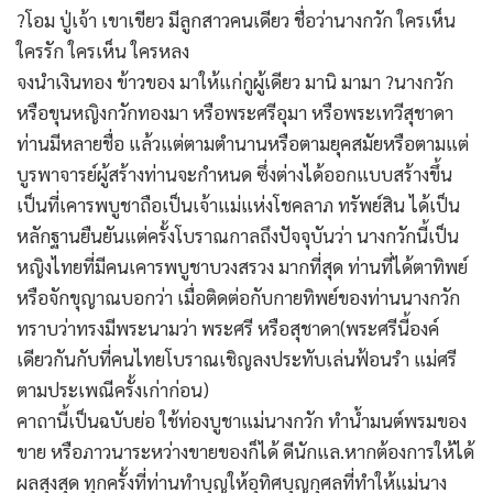
?โอม ปู่เจ้า เขาเขียว มีลูกสาวคนเดียว ชื่อว่านางกวัก ใครเห็น
ใครรัก ใครเห็น ใครหลง
จงนำเงินทอง ข้าวของ มาให้แก่กูผู้เดียว มานิ มามา ?นางกวัก
หรือขุนหญิงกวักทองมา หรือพระศรีอุมา หรือพระเทวีสุชาดา
ท่านมีหลายชื่อ แล้วแต่ตามตำนานหรือตามยุคสมัยหรือตามแต่
บูรพาจารย์ผู้สร้างท่านจะกำหนด ซึ่งต่างได้ออกแบบสร้างขึ้น
เป็นที่เคารพบูชาถือเป็นเจ้าแม่แห่งโชคลาภ ทรัพย์สิน ได้เป็น
หลักฐานยืนยันแต่ครั้งโบราณกาลถึงปัจจุบันว่า นางกวักนี้เป็น
หญิงไทยที่มีคนเคารพบูชาบวงสรวง มากที่สุด ท่านที่ได้ตาทิพย์
หรือจักขุญาณบอกว่า เมื่อติดต่อกับกายทิพย์ของท่านนางกวัก
ทราบว่าทรงมีพระนามว่า พระศรี หรือสุชาดา(พระศรีนี้องค์
เดียวกันกับที่คนไทยโบราณเชิญลงประทับเล่นฟ้อนรำ แม่ศรี
ตามประเพณีครั้งเก่าก่อน)
คาถานี้เป็นฉบับย่อ ใช้ท่องบูชาแม่นางกวัก ทำน้ำมนต์พรมของ
ขาย หรือภาวนาระหว่างขายของก็ได้ ดีนักแล.หากต้องการให้ได้
ผลสุงสุด ทุกครั้งที่ท่านทำบุญให้อุทิศบุญกุศลที่ทำให้แม่นาง