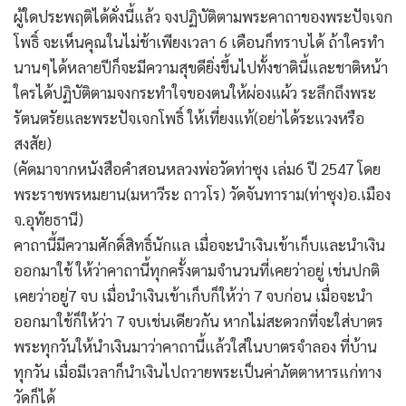
ผู้ใดประพฤติได้ดั่งนี้แล้ว จงปฏิบัติตามพระคาถาของพระปัจเจก
โพธิ์ จะเห็นคุณในไม่ช้าเพียงเวลา 6 เดือนก็ทราบได้ ถ้าใครทำ
นานๆได้หลายปีก็จะมีความสุขดียิ่งขึ้นไปทั้งชาตินี้และชาติหน้า
ใครได้ปฏิบัติตามจงกระทำใจของตนให้ผ่องแผ้ว ระลึกถึงพระ
รัตนตรัยและพระปัจเจกโพธิ์ ให้เที่ยงแท้(อย่าได้ระแวงหรือ
สงสัย)
(คัดมาจากหนังสือคำสอนหลวงพ่อวัดท่าซุง เล่ม6 ปี 2547 โดย
พระราชพรหมยาน(มหาวีระ ถาวโร) วัดจันทาราม(ท่าซุง)อ.เมือง
จ.อุทัยธานี)
คาถานี้มีความศักดิ์สิทธิ์นักแล เมื่อจะนำเงินเข้าเก็บและนำเงิน
ออกมาใช้ ให้ว่าคาถานี้ทุกครั้งตามจำนวนที่เคยว่าอยู่ เช่นปกติ
เคยว่าอยู่7 จบ เมื่อนำเงินเข้าเก็บก็ให้ว่า 7 จบก่อน เมื่อจะนำ
ออกมาใช้ก็ให้ว่า 7 จบเช่นเดียวกัน หากไม่สะดวกที่จะใส่บาตร
พระทุกวันให้นำเงินมาว่าคาถานี้แล้วใส่ในบาตรจำลอง ที่บ้าน
ทุกวัน เมื่อมีเวลาก็นำเงินไปถวายพระเป็นค่าภัตตาหารแก่ทาง
วัดก็ได้