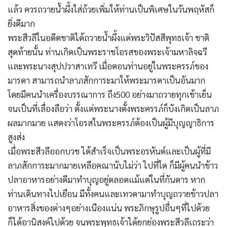
แล้ว ควรถวายน้ำผึ้งใส่ถ้วยเพิ่มให้ท่านเป็นพิเศษในวันพฤหัสก็
ยิ่งดีมาก
พระสีวลีในอดีตชาติได้ถวายน้ำผึ้งแด่พระวิปัสสีพุทธเจ้า ชาติ
สุดท้ายนั้น ท่านเกิดเป็นพระราชโอรสของพระเจ้ามหาลิจฉวี
และพระนางสุปปวาสาเทวี เมื่อตอนท่านอยู่ในพระครรภ์ของ
มารดา สามารถนำลาภสักการะมาให้พระมารดาเป็นอันมาก
โดยมีคนนำเครื่องบรรณาการ ถึง500 อย่างมาถวายทุกเช้าเย็น
จนเป็นที่เลื่องลือว่า ตั้งแต่พระนางตั้งพระครรภ์ก็บังเกิดเป็นลาภ
ผลมากมาย แสดงว่าโอรสในพระครรภ์ต้องเป็นผู้มีบุญญาธิการ
สูงส่ง
เมื่อพระสีวลีออกบวช ได้สำเร็จเป็นพระอรหันต์และเป็นผู้ที่มี
ลาภสักการะมากมายเหลือคณานับไม่ว่า ไปที่ใด ก็มีผู้คนนำข้าว
ปลาอาหารอย่างดีมาทำบุญอยู่ตลอดแม้แต่ในที่กันดาร หาก
ท่านเดินทางไปเยือน มีทั้งคนและเทวดามาทำบุญถวายข้าวปลา
อาหารสิ่งของต่างๆอย่างเนืองแน่น พระภิกษุรูปอื่นๆที่ไปด้วย
ก็ได้อานิสงค์ไปด้วย จนพระพุทธเจ้าได้ยกย่องพระสีวลีเถระว่า