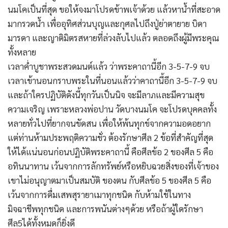
นมโคเป็นที่สุด ขอให้จงมาโปรดข้าพเจ้าด้วย แล้วหาน้ำที่สะอาด
มากรวดน้ำ เพื่ออุทิศส่วนบุญและกุศลไปถึงปู่ย่าตายาย บิดา
มารดา และญาติมิตรสหายที่ล่วงลับไปแล้ว ตลอดถึงผู้มีพระคุณ
ทั้งหลาย
เวลาค่ำบูชาพระสวดมนต์แล้ว ว่าพระคาถานี้อีก 3-5-7-9 จบ
เวลาเข้านอนกราบพระในที่นอนแล้วว่าคาถานี้อีก 3-5-7-9 จบ
และถ้าใครปฏิบัติดังนี้ทุกวันเป็นนิจ จะมีลาภและมีความสุข
ความเจริญ เพราะหลวงพ่อปาน วัดบางนมโค จะโปรดบุคคลทั้ง
หลายทั่วไปที่ยากจนขัดสน เพื่อให้พ้นทุกข์จากความอดอยาก
แต่ท่านห้ามประพฤติความชั่ว ต้องรักษาศีล 2 ข้อที่สำคัญที่สุด
ให้ได้แน่นอนก่อนปฏิบัติพระคาถานี้ คือศีลข้อ 2 ของศีล 5 คือ
อทินนาทาน เว้นจากการลักทรัพย์หรือหยิบฉวยสิ่งของที่เจ้าของ
เขาไม่อนุญาตมาเป็นสมบัติ ของตน กับศีลข้อ 5 ของศีล 5 คือ
เว้นจากการดื่มเสพสุรายาเมาทุกชนิด กับห้ามใช้ในทาง
มิจฉาชีพทุกชนิด และการพนันต่างๆด้วย หรือถ้าผู้ใดรักษา
ศีล5ได้ทั้งหมดก็ยิ่งดี