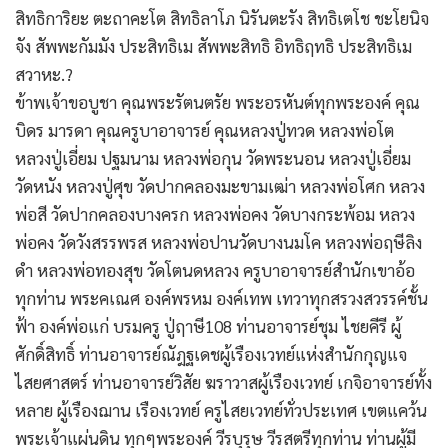
สิทธิการิยะ ตะถาคะโต สิทธิลาโภ นิรันตะรัง สิทธิเตโช ชะโยนิจ
จัง สัพพะกัมมัง ประสิทธิเม สัพพะสิทธิ อิทธิฤทธิ ประสิทธิเม
สวาหะ.?
ข้าพเจ้าขอบูชา คุณพระรัตนตรัย พระอรหันต์ทุกพระองค์ คุณ
บิดร มารดา คุณครูบาอาจารย์ คุณหลวงปู่ทวด หลวงพ่อโต
หลวงปู่เอี่ยม ปฐมนาม หลวงพ่อกุน วัดพระนอน หลวงปู่เอี่ยม
วัดหนัง หลวงปู่ศุข วัดปากคลองมะขามเฒ่า หลวงพ่อโศก หลวง
พ่อสี วัดปากคลองบางครก หลวงพ่อคง วัดบางกระพ้อม หลวง
พ่อคง วัดวังสรรพรส หลวงพ่อปานวัดบางนมโค หลวงพ่อฤษีลิง
ดำ หลวงพ่อทองสุข วัดโตนดหลวง ครูบาอาจารย์สำนักเขาอ้อ
ทุกท่าน พระคเณศ องค์พรหม องค์เทพ เทวาทุกสรวงสวรรค์ชั้น
ฟ้า องค์พ่อแก่ บรมครู ปู่ฤาษี108 ท่านอาจารย์ชุม ไชยคีรี ผู้
ศักดิ์สิทธิ์ ท่านอาจารย์ณัฎฐเดชผู้เรืองเวทย์แห่งสำนักกุญแจ
ไสยศาสตร์ ท่านอาจารย์วิสัย ฆราวาสผู้เรืองเวทย์ เกจิอาจารย์ทั้ง
หลาย ผู้เรืองฌาน เรืองเวทย์ ครูไสยเวทย์ทั่วประเทศ เขตแคว้น
พระเจ้าแผ่นดิน ทุกๆพระองค์ วีรบุรุษ วีรสตรีทุกท่าน ท่านผู้มี