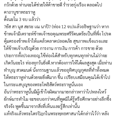
กวักด้วย ท่านจะได้ช่วยให้ค้าขายดี ร่ำรวยรุ่งเรือง ตลอดไป
คาถาบูชาพระราหู
ตั้งนะโม 3 จบ แล้วว่า
?ยัส สา นุส สะระ เณ นาปิ? (ท่อง 12 จบ)แล้วอธิษฐานว่า หาก
ข้าพเจ้ามีเคราะห์ข้าพเจ้าขอคุณพระศรีรัตนตรัยเป็นที่พึ่ง โปรด
คุ้มครองข้าพเจ้าให้แคล้วคลาดปลอดภัย สุขภาพแข็งแรงและ
ให้ข้าพเจ้าเจริญด้วย การงาน การเงิน การค้า การขาย ด้วย
ประการทั้งปวงเทอญ.ใช้ท่องได้สำหรับทุกคนทุกท่านไม่ว่าจะ
เกิดวันอะไร ท่องทุกวันยิ่งดี.หากต้องการให้ได้ผลสูงสุด เมื่อท่าน
ทำบุญ สวดมนต์ นั่งกรรมฐานแล้วขออุทิศบุญกุศลที่ทำทั้งหมด
ให้พระราหูท่านด้วยจะยิ่งดีมาก ขึ้น เปรียบเสมือนคุณได้เข้าไป
ในกระแสบุญของพระโพธิสัตว์พระราหูนั่นเอง
อันว่าพระราหูนั้นมีผู้เข้าใจผิดมากมายกล่าวหาว่าไปหลงไหว้
ยักษ์มารทำไม จะขอบอกว่าคนที่พูดมิได้รู้หรือศึกษาอย่างลึกซึ้ง
จริงจัง พูดขึ้นมาจากสิ่งที่เห็นและรู้สึกเท่านั้น
แท้จริงแล้วพระไตรปิฏกในพระพุทธศาสนาได้กล่าวไว้ว่า หลัง