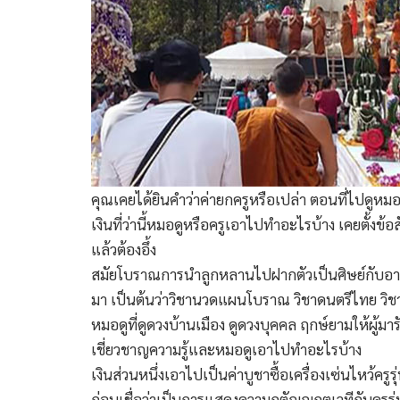
คุณเคยได้ยินคำว่าค่ายกครูหรือเปล่า ตอนที่ไปดูหมอ
เงินที่ว่านี้หมอดูหรือครูเอาไปทำอะไรบ้าง เคยตั้งข
แล้วต้องอึ้ง
สมัยโบราณการนำลูกหลานไปฝากตัวเป็นศิษย์กับอาจารย์
มา เป็นต้นว่าวิชานวดแผนโบราณ วิชาดนตรีไทย วิชาโหร
หมอดูที่ดูดวงบ้านเมือง ดูดวงบุคคล ฤกษ์ยามให้ผู้มาร
เชี่ยวชาญความรู้และหมอดูเอาไปทำอะไรบ้าง
เงินส่วนหนึ่งเอาไปเป็นค่าบูชาซื้อเครื่องเซ่นไหว้
ก่อนเชื่อว่าเป็นการแสดงความกตัญญูกตเวทีกับครูรุ่น