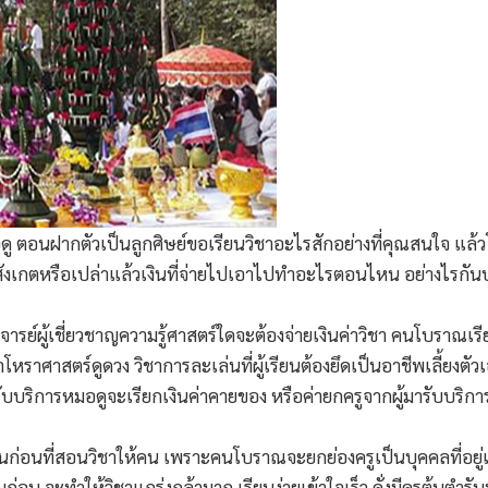
ดู ตอนฝากตัวเป็นลูกศิษย์ขอเรียนวิชาอะไรสักอย่างที่คุณสนใจ แล้วโ
้อสังเกตหรือเปล่าแล้วเงินที่จ่ายไปเอาไปทำอะไรตอนไหน อย่างไรกันบ
ผู้เชี่ยวชาญความรู้ศาสตร์ใดจะต้องจ่ายเงินค่าวิชา คนโบราณเรียกว
าศาสตร์ดูดวง วิชาการละเล่นที่ผู้เรียนต้องยึดเป็นอาชีพเลี้ยงตัวเอ
ับบริการหมอดูจะเรียกเงินค่าคายของ หรือค่ายกครูจากผู้มารับบริการทุก
ครูรุ่นก่อนที่สอนวิชาให้คน เพราะคนโบราณจะยกย่องครูเป็นบุคคลที่อย
ก่อน จะทำให้วิชาแกร่งกล้ามาก เรียนง่ายเข้าใจเร็ว ดั่งมีครูต้นตำร