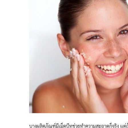
บางผลิตภัณฑ์มีเม็ดบีทช่วยทำความสะอาดก็จริง แต