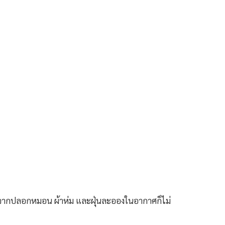
กจากปลอกหมอน ผ้าห่ม และฝุ่นละอองในอากาศก็ไม่