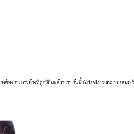
งต้องการการล้างที่ถูกวิธีนะค้าาาาา วันนี้ Girlsallaround ขอเสนอ 