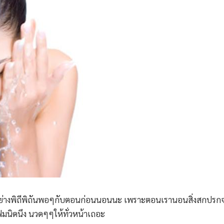
น้าอย่างพิถีพิถันพอๆกับตอนก่อนนอนนะ เพราะตอนเรานอนสิ่งสกปร
ฟมนิดนึง นวดๆๆให้ทั่วหน้าเถอะ