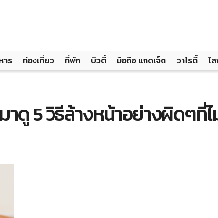
าหาร
ท่องเที่ยว
ที่พัก
บิวตี้
มือถือ แกดเจ็ต
วาไรตี้
ไล
มาดู 5 วิธีล้างหน้าอย่างผิดๆที่ไ