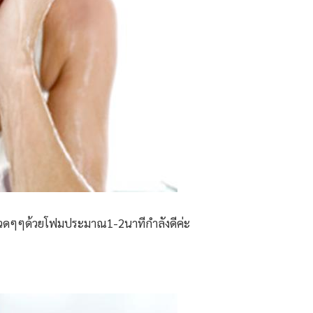
วดๆๆด้วยโฟมประมาณ1-2นาทีกำลังดีค่ะ