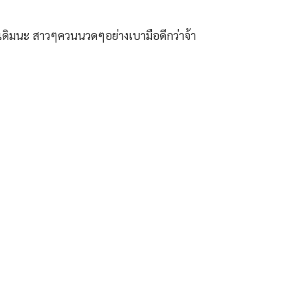
ว่าเดิมนะ สาวๆควนนวดๆอย่างเบามือดีกว่าจ้า