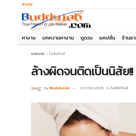
หางาน
หางาน
บทความหางาน
ดูดวง
แคปชั่น
ร้านอ
บทความ
ไลฟ์สไตล์
ล้างผิดจนติดเป็นนิสัย!! 
by
BuddyJob
07/08/2025
in
ไลฟ์สไตล์