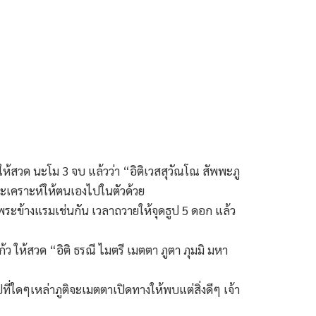
ห้สวด นะโม 3 จบ แล้วว่า “อิติเวสสุวัณโณ สัพพะภู
าะเคราะห์ให้ตนเองไปในตัวด้วย
พระข้างแรมเช่นกัน เวลาถวายให้จุดธูป 5 ดอก แล้ว
ว ให้สวด “อิติ ธรณี ไมตรี เมตตา ภูตา ภุมมิ มหา
ี่ใดๆเหล่าภูติจะเมตตาเปิดทางให้พบแต่สิ่งดีๆ เจ้า