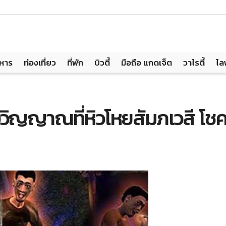
าหาร
ท่องเที่ยว
ที่พัก
บิวตี้
มือถือ แกดเจ็ต
วาไรตี้
ไล
วงวิญญาณที่หิวโหยสัมภเวสี โช