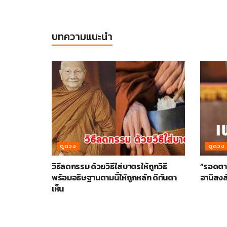
บทความแนะนำ
ดูดวง
ดูดวง
วิธีลดกรรม ด้วยวิธีใส่บาตรให้ถูกวิธี
“รอดตาย
พร้อมอธิษฐานตามนี้ให้ถูกหลัก ดีทันตา
อานิสงส
เห็น