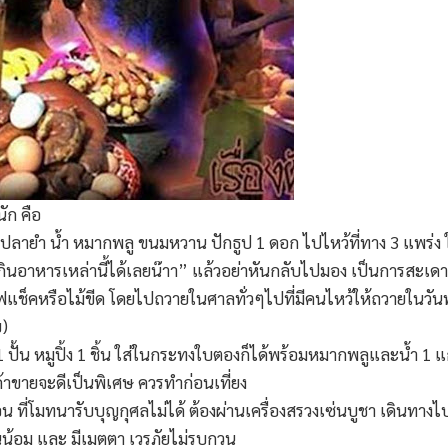
ัก คือ
าปลายำ น้ำ หมากพลู ขนมหวาน ปักธูป 1 ดอก ไปไหว้ที่ทาง 3 แพร่ง ใ
ากินอาหารเหล่านี้ได้เลยน๊าา” แล้วอย่าหันกลับไปมอง เป็นการสะเด
ไฟแช็คหรือไม้ขีด โดยไปถวายในศาลทั่วๆไปที่มีคนไหว้ให้ถวายในวัน
บ)
ปั้น หมูปิ้ง 1 ชิ้น ใส่ในกระทงใบตองก็ได้พร้อมหมากพลูและน้ำ 1 แก้
ค้าขายจะดีเป็นพิเศษ ควรทำก่อนเที่ยง
ี่โมทนารับบุญกุศลไม่ได้ ต้องผ่านเครื่องสรวงเซ่นบูชา เดินทางไปท
น้อม และ มีเมตตา เวรภัยไม่รบกวน