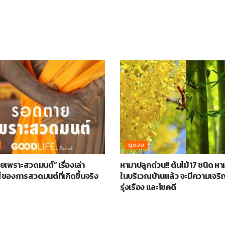
ดูดวง
เพราะสวดมนต์” เรื่องเล่า
หามาปลูกด่วน!! ต้นไม้ 17 ชนิด ห
์ของการสวดมนต์ที่เกิดขึ้นจริง
ในบริเวณบ้านแล้ว จะมีความเจริ
รุ่งเรือง และโชคดี