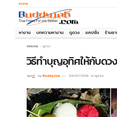
หางาน
หางาน
บทความหางาน
ดูดวง
แคปชั่น
ร้านอ
บทความ
ดูดวง
วิธีทำบุญอุทิศให้กับด
by
BuddyJob
03/07/2025
in
ดูดวง