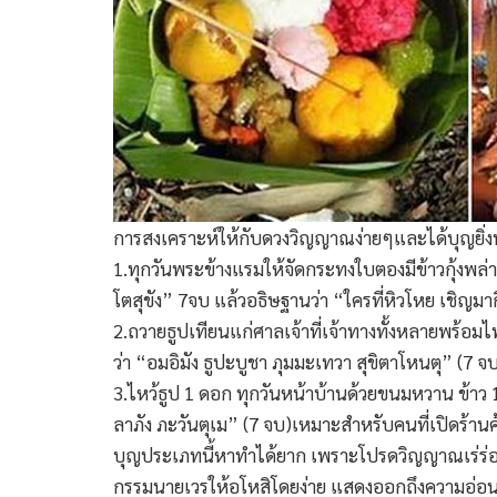
การสงเคราะห์ให้กับดวงวิญญาณง่ายๆและได้บุญยิ่งน
1.ทุกวันพระข้างแรมให้จัดกระทงใบตองมีข้าวกุ้งพล่
โตสุขัง” 7จบ แล้วอธิษฐานว่า “ใครที่หิวโหย เชิญม
2.ถวายธูปเทียนแก่ศาลเจ้าที่เจ้าทางทั้งหลายพร้อม
ว่า “อมอิมัง ธูปะบูชา ภุมมะเทวา สุขิตาโหนตุ” (7 จ
3.ไหว้ธูป 1 ดอก ทุกวันหน้าบ้านด้วยขนมหวาน ข้าว 1 
ลาภัง ภะวันตุเม” (7 จบ)เหมาะสำหรับคนที่เปิดร้าน
บุญประเภทนี้หาทำได้ยาก เพราะโปรดวิญญาณเร่ร่อน ท
กรรมนายเวรให้อโหสิโดยง่าย แสดงออกถึงความอ่อน