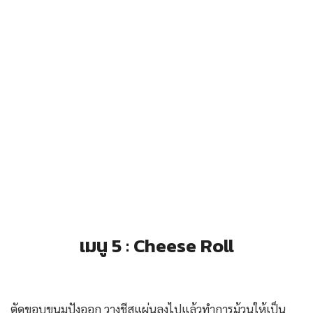
เมนู 5 : Cheese Roll
ตัดขอบขนมปังออก วางชีสแผ่นลงไปแล้วทำการม้วนให้เป็น