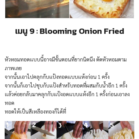
เมนู 9 : Blooming Onion Fried
หัวหอมทอดแบบนี้อาจมีขั้นตอนที่ยากนิดนึง ตัดหัวหอมตาม
ภาพเลย
จากนั้นเอาไปคลุกกับแป้งทอดแบบแห้งก่อน 1 ครั้ง
จากนั้นก็เอาไปชุบกับแป้งสำหรับทอดที่ผสมกับน้ำอีก 1 ครั้ง
แล้วค่อยกลับมาคลุกกับแป้งอดแบบแห้งอีก 1 ครั้งก่อนเอาลง
ทอด
ทอดให้เป็นสีเหลืองทองก็ได้ที่