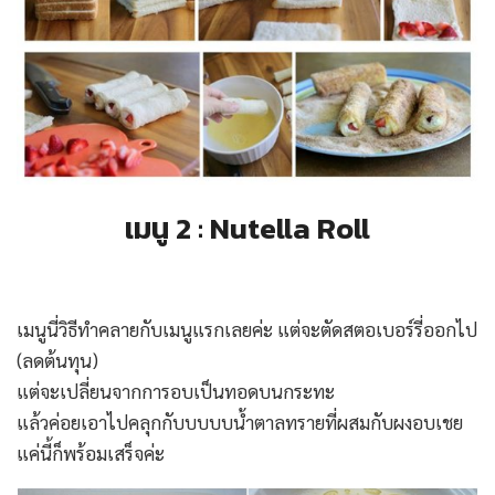
เมนู 2 : Nutella Roll
เมนูนี่วิธีทำคลายกับเมนูแรกเลยค่ะ แต่จะตัดสตอเบอร์รี่ออกไป
(ลดต้นทุน)
แต่จะเปลี่ยนจากการอบเป็นทอดบนกระทะ
แล้วค่อยเอาไปคลุกกับบบบบน้ำตาลทรายที่ผสมกับผงอบเชย
แค่นี้ก็พร้อมเสร็จค่ะ