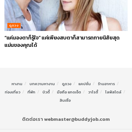
ดูดวง
“แค่มองตาก็รู้ใจ” แค่เพียงสบตาก็สามารถทายนิสัยสุด
แม่นของคุณได้
หางาน
บทความหางาน
ดูดวง
แคปชั่น
ร้านอาหาร
ท่องเที่ยว
ที่พัก
บิวตี้
มือถือ แกดเจ็ต
วาไรตี้
ไลฟ์สไตล์
สินเชื่อ
ติดต่อเรา webmaster@buddyjob.com