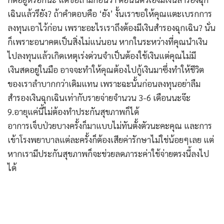
เฉินแล้วรึยัง? ถ้าคำตอบคือ ‘ยัง’ งั้นเราขอให้คุณแตะเบรกการ
ลงทุนเอาไว้ก่อน เพราะอะไรเราถึงต้องมีเงินสำรองฉุกเฉิน? นั่น
ก็เพราะอนาคตเป็นสิ่งไม่แน่นอน หากในระหว่างที่คุณนำเงิน
ไปลงทุนแล้วเกิดเหตุเร่งด่วนจำเป็นต้องใช้เงินแต่คุณไม่มี
เงินสดอยู่ในมือ อาจจะทำให้คุณต้องไปกู้เงินมาซึ่งทำให้ชีวิต
ของเราลำบากกว่าเดิมแทน เพราะฉะนั้นก่อนลงทุนอย่าลืม
สำรองเงินฉุกเฉินเท่ากับรายจ่ายจำนวน 3-6 เดือนนะจ๊ะ
9.อายุแค่นี้ไม่ต้องทำประกันสุขภาพก็ได้
อาการเจ็บป่วยบางครั้งก็มาแบบไม่ทันตั้งตัวนะคะคุณ และการ
เข้าโรงพยาบาลแต่ละครั้งก็ต้องเสียค่ารักษาไม่ใช่น้อยๆเลย แต่
หากเรามีประกันสุขภาพก็จะช่วยลดภาระค่าใช้จ่ายตรงนี้ลงไป
ได้