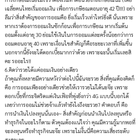
เฉลี่ยคนไทยเริ่มออมเงิน เพื่อการเกษียณตอนอายุ 42 ปี!!!) อย่า
ลืมว่าสิ่งสำคัญของการออมคือ ยิ่งเริ่มเร็วเท่าไหร่ยิ่งดี นั่นเพราะ
หากเราต้องการออมเงินซักก้อนเพื่อการเกษียณ หากเริ่มต้น
ออมตั้งแต่อายุ 30 ย่อมใช้เงินในการออมแต่ละครั้งน้อยกว่าการ
ออมตอนอายุ 40 เพราะเงื่อนไขสำคัญก็คือระยะเวลาที่เพิ่มขึ้น
นอกจากนี้ยังจะได้ดอกเบี้ยมากกว่าด้วย เพราะฉะนั้นเริ่มเลยสิ
คะ รออะไร!!
6.คิดว่ารวยได้แค่ออมเงินอย่างเดียว
ถ้าคุณทั้งหลายมีความหวังว่าต่อไปนี้ฉันจะรวย สิ่งที่คุณต้องคิดก็
คือ การออมเพียงอย่างเดียวช่วยให้เรารวยไม่ได้นะจ๊ะ เพราะ
ดอกเบี้ยที่กระจิดริดแต่เงินเฟ้อที่พุ่งยิ่งกว่า 4G แบบนี้บอกได้
เลยว่าการออมไม่ช่วยจ้าแล้วทำยังไงถึงจะรวย? คำตอบก็ คือ
การนำเงินไปลงทุนนั่นเอง~ สิ่งสำคัญก่อนนำเงินไปลงทุนหรือ
ทำธุรกิจในอะไรก็ตาม ตัวคุณต้องแน่ใจว่า คุณมีความรู้มากพอที่
จะลงทุนหรือทำธุรกิจนะจ๊ะ เพราะไม่งั้นนี่คือความเสี่ยงระดับ
สูงสุดเลย