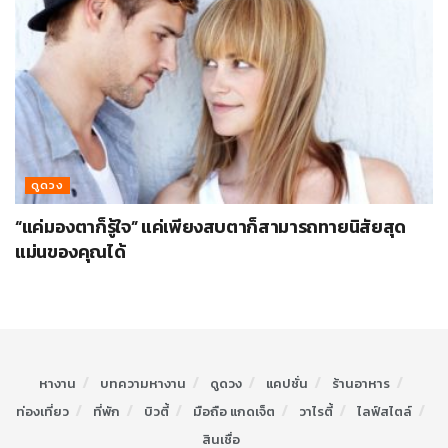
ดูดวง
“แค่มองตาก็รู้ใจ” แค่เพียงสบตาก็สามารถทายนิสัยสุด
แม่นของคุณได้
หางาน
บทความหางาน
ดูดวง
แคปชั่น
ร้านอาหาร
ท่องเที่ยว
ที่พัก
บิวตี้
มือถือ แกดเจ็ต
วาไรตี้
ไลฟ์สไตล์
สินเชื่อ