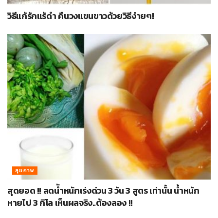
วิธีแก้รักแร้ดำ คืนวงแขนขาวด้วยวิธีง่ายๆ!
สุขภาพ
สุดยอด !! ลดนัำหนักเร่งด่วน 3 วัน 3 สูตร เท่านั้น น้ำหนัก
หายไป 3 กิโล เห็นผลจริง..ต้องลอง !!