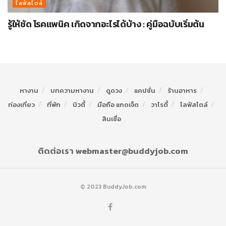
ไลฟ์สไตล์
รู้ให้ชัด โรคแพนิค เกิดจากอะไรได้บ้าง : คู่มือฉบับเริ่มต้น
หางาน
บทความหางาน
ดูดวง
แคปชั่น
ร้านอาหาร
ท่องเที่ยว
ที่พัก
บิวตี้
มือถือ แกดเจ็ต
วาไรตี้
ไลฟ์สไตล์
สินเชื่อ
ติดต่อเรา webmaster@buddyjob.com
© 2023 BuddyJob.com