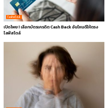
ไลฟ์สไตล์
เปิดโพย ! เลือกบัตรเครดิต Cash Back อันไหนดีให้ตรง
ไลฟ์สไตล์