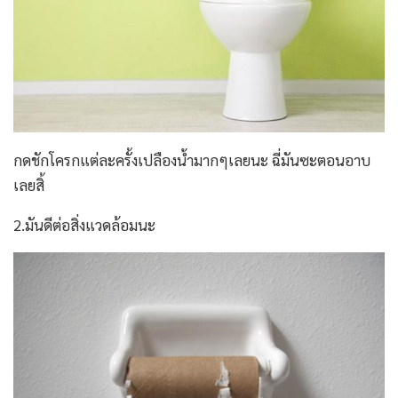
กดชักโครกแต่ละครั้งเปลืองน้ำมากๆเลยนะ ฉี่มันซะตอนอาบ
เลยสิ้
2.มันดีต่อสิ่งแวดล้อมนะ