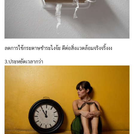
ลดการใช้กระดาษชำระไงจ้ะ ดีต่อสิ่งแวดล้อมจริงจริ้งงง
3.ประหยัดเวลากว่า