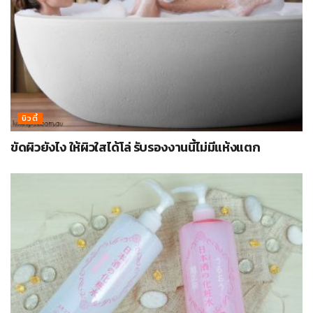
บิวตี้
ขัดผิวยังไง ให้ผิวใสได้โล่ รับรองงานนี้ไม่มีแห้งแตก