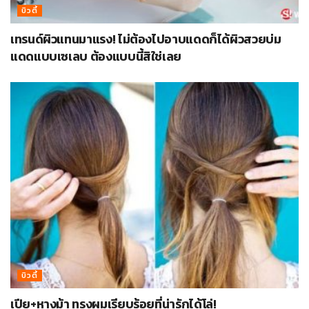
บิวตี้
เทรนด์ผิวแทนมาแรง! ไม่ต้องไปอาบแดดก็ได้ผิวสวยบ่ม
แดดแบบเซเลบ ต้องแบบนี้สิใช่เลย
บิวตี้
เปีย+หางม้า ทรงผมเรียบร้อยที่น่ารักได้โล่!