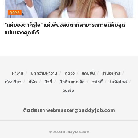
ดูดวง
“แค่มองตาก็รู้ใจ” แค่เพียงสบตาก็สามารถทายนิสัยสุด
แม่นของคุณได้
หางาน
บทความหางาน
ดูดวง
แคปชั่น
ร้านอาหาร
ท่องเที่ยว
ที่พัก
บิวตี้
มือถือ แกดเจ็ต
วาไรตี้
ไลฟ์สไตล์
สินเชื่อ
ติดต่อเรา webmaster@buddyjob.com
© 2023 BuddyJob.com