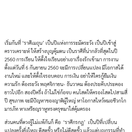
เริ่มกันที่ ‘ราศีเมถุน’ เป็นปีแห่งการระมัดระวัง เป็นปีเข้าสู่
คราวเคราะห์ ให้สร้างบุญคุ้มตน เป็นราศีที่น่ากลัวที่สุดในปี
2560 การเรียน ให้ตั้งใจเรียนอย่าเอาเรื่องรักเข้ามา การงาน
ตั้งแต่วันที่ 6 กันยายน 2560 จะมีการเปลี่ยนแปลง มีโอกาสได้
งานใหม่ และให้ตั้งใจรอบคอบ การเงิน อย่าให้ใครกู้ยืมเงิน
ความรัก ต้องระวัง พฤศจิกายน- ธันวาคม ต้องประคับประคอง
ยาวไปอีก สองปีครึ่ง ถ้าไม่ใช่ก้อจบ คนโสดให้ครองโสดไปสามสี่
ปี สุขภาพ จะมีปัญหาของญาติผู้ใหญ่ หาโอกาสไหว้หมอชีวกโก
มารภัท หาเหรียญราหูทรงครุฑมาใส่คุ้มครอง
ส่วนคนที่ดวงจู๊ไม่แพ้กันก็ คือ ‘ราศีกรกฎ’ เป็นปีที่เปลี่บน
แปลงครั้งยิ่งใหญ ดีสุดขั้ว หรือไม่ดีสุดขั้ว แล้วแต่บุญกรรมที่ทำ