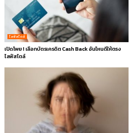
ไลฟ์สไตล์
เปิดโพย ! เลือกบัตรเครดิต Cash Back อันไหนดีให้ตรง
ไลฟ์สไตล์