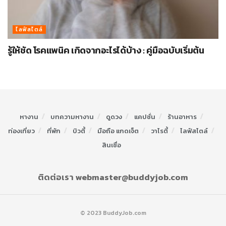
ไลฟ์สไตล์
รู้ให้ชัด โรคแพนิค เกิดจากอะไรได้บ้าง : คู่มือฉบับเริ่มต้น
หางาน
บทความหางาน
ดูดวง
แคปชั่น
ร้านอาหาร
ท่องเที่ยว
ที่พัก
บิวตี้
มือถือ แกดเจ็ต
วาไรตี้
ไลฟ์สไตล์
สินเชื่อ
ติดต่อเรา webmaster@buddyjob.com
© 2023 BuddyJob.com