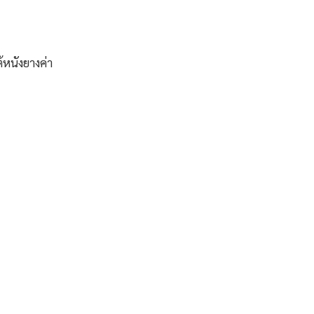
้หนังยางค่า