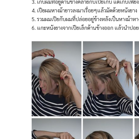
3. เก็บผมที่อยู่ด้านข้างคล้ายกับเปียเก็บ แต่เก็บเพีย
4. เปียผมหางม้ายาวลงมาเรื่อยๆแล้วมัดด้วยหนังยาง
5. รวมผมเปียกับผมที่ปล่อยอยู่ข้างหลังเป็นหางม้าหา
6. แกะหนังยางจากเปียเล็กด้านข้างออก แล้วนำปอยผ