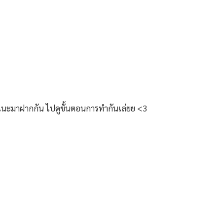
อาโนเนะมาฝากกัน ไปดูขั้นตอนการทำกันเล่ยย <3