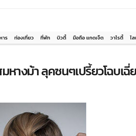
าหาร
ท่องเที่ยว
ที่พัก
บิวตี้
มือถือ แกดเจ็ต
วาไรตี้
ไล
มหางม้า ลุคซนๆเปรี้ยวโฉบเฉี่ย