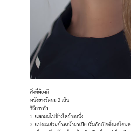
สิ่งที่ต้องมี
หนังยางรัดผม 2 เส้น
วิธีการทำ
1. แสกผมไปข้างใดข้างหนึ่ง
2. แบ่งผมส่วนข้างหน้ามาเปีย เริ่มถักเปียตั้งแต่โคน