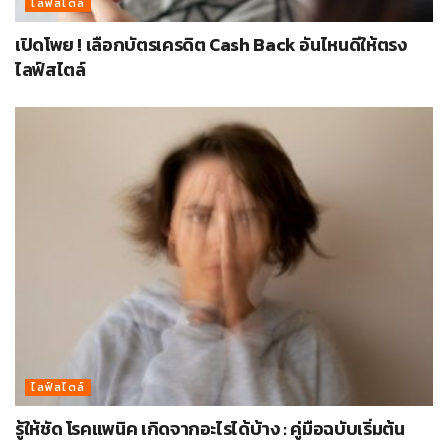
ไลฟ์สไตล์
เปิดโพย ! เลือกบัตรเครดิต Cash Back อันไหนดีให้ตรง
ไลฟ์สไตล์
ไลฟ์สไตล์
รู้ให้ชัด โรคแพนิค เกิดจากอะไรได้บ้าง : คู่มือฉบับเริ่มต้น