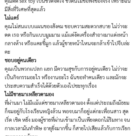
คุณติด sex toy เป็นชีวิตจิตใจ ชีวิตนี้ไม่ขอพึ่งของจริง เพราะฉัน
มีสิ่งที่วิเศษที่สุดแล้ว
ไม่แคร์
คุณไม่สนแบบแผนของสังคม ชอบความสะดวกสบาย ไม่ว่าจะ
ตด เรอ หรือกินแบบมูมมาม แม้แต่งัดเครื่องสำอางมาแต่งหน้า
กลางห้าง หรือแคะขี้มูก แล้วผู้ชายหน้าไหนจะกล้าเข้าไปจีบล่ะ
คะ
ชอบอยู่คนเดียว
คุณเป็นพวกแปลก แยก มีความสุขกับการอยู่คนเดียว ไม่ว่าจะ
เป็นกิจกรรมอะไร หรืองานอะไร ฉันขอทำคนเดียว และมักจะ
ประสบความสำเร็จได้ด้วยตัวเองไปซะทุกเรื่อง
ไม่มีชายมาเหลียวตามอง
ที่ผ่านมา ไม่มีแม้แต่ชายมาเหลียวตามอง ตั้งแต่ประถมถึงมัธยม
ก็จมอยู่กับโรงเรียนหญิงล้วน พอจบมาก็อยู่แต่กะเพื่อนสาว สุด
เริ่ด เชิด หยิ่ง มองผู้ชายที่ผ่านเข้ามาเป็นเพียงดอกไม้ริมทาง จน
กาลเวลามันทำพิษ อายุยิ่งมากขึ้น ก็สายไปเสียแล้วกับการเรียก